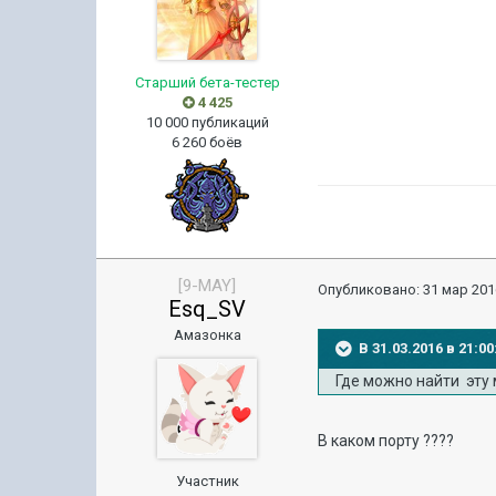
Старший бета-тестер
4 425
10 000 публикаций
6 260 боёв
[9-MAY]
Опубликовано:
31 мар 201
Esq_SV
Амазонка
В 31.03.2016 в 21:
Где можно найти эту
В каком порту ????
Участник