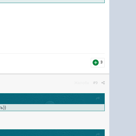
3
Жалоба
#9
ь))