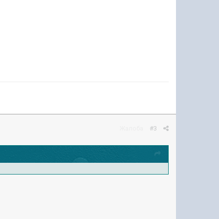
Жалоба
#3