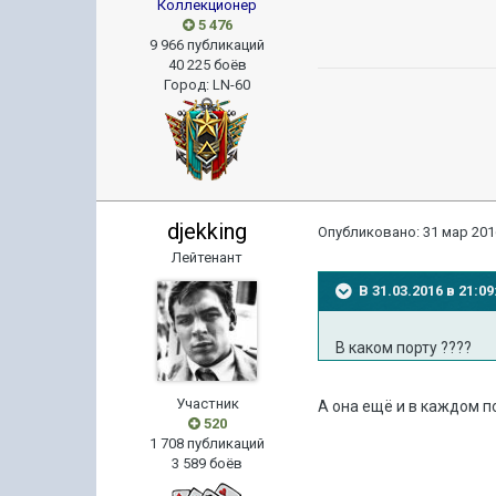
Коллекционер
5 476
9 966 публикаций
40 225 боёв
Город
:
LN-60
djekking
Опубликовано:
31 мар 201
Лейтенант
В 31.03.2016 в 21:
В каком порту ????
Участник
А она ещё и в каждом по
520
1 708 публикаций
3 589 боёв