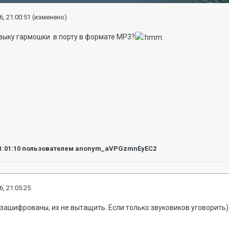
6, 21:00:51
(изменено)
узыку гармошки в порту в формате МР3?
1:01:10
пользователем anonym_aVPGzmnEyEC2
6, 21:05:25
 зашифрованы, их не вытащить. Если только звуковиков уговорить)