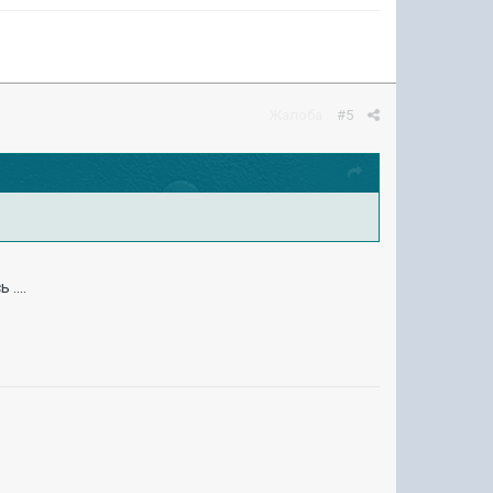
Жалоба
#5
....