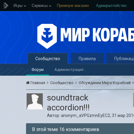
Игры
Сервисы
Премиум магазин
Адмиралтейство
Сообщество
Правила
Публикац
Форум
Администрация
Главная
Сообщество
Обсуждение Мира Кораблей
soundtrack
accordion!!!
Автор:
anonym_aVPGzmnEyEC2
,
31 мар 2016
В этой теме 16 комментариев