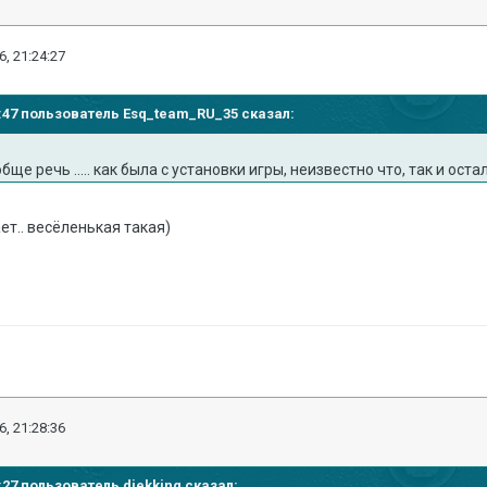
6, 21:24:27
22:47 пользователь Esq_team_RU_35 сказал:
е речь ..... как была с установки игры, неизвестно что, так и остала
ет.. весёленькая такая)
6, 21:28:36
4:27 пользователь djekking сказал: