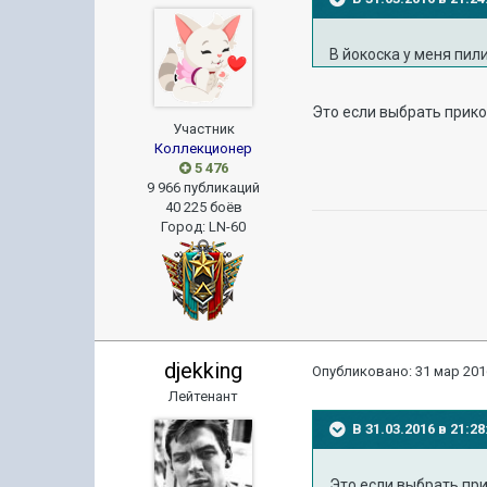
В йокоска у меня пил
Это если выбрать прико
Участник
Коллекционер
5 476
9 966 публикаций
40 225 боёв
Город
:
LN-60
djekking
Опубликовано:
31 мар 201
Лейтенант
В 31.03.2016 в 21:
Это если выбрать при