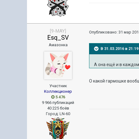
[9-MAY]
Опубликовано:
31 мар 201
Esq_SV
Амазонка
В 31.03.2016 в 21:1
А она ещё и в каждом 
О какой гармошке вообще 
Участник
Коллекционер
5 476
9 966 публикаций
40 225 боёв
Город
:
LN-60