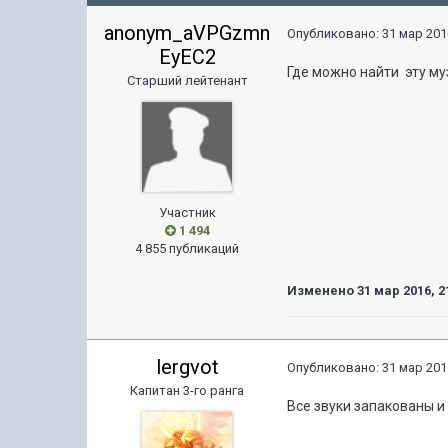
anonym_aVPGzmn
Опубликовано:
31 мар 201
EyEC2
Где можно найти эту м
Старший лейтенант
Участник
1 494
4 855 публикаций
Изменено
31 мар 2016, 2
lergvot
Опубликовано:
31 мар 201
Капитан 3-го ранга
Все звуки запакованы и