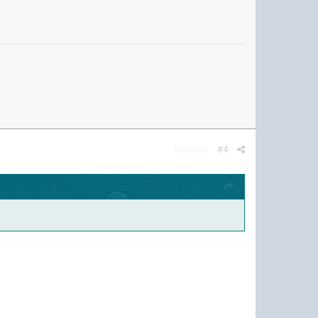
Жалоба
#4