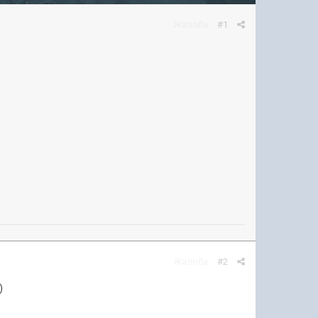
Жалоба
#1
Жалоба
#2
)