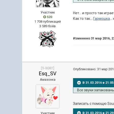
Участник
Нет... и просто так играет
520
Как то так...
Гармошка
..
1 708 публикаций
3 589 боёв
Изменено
31 мар 2016, 2
[9-MAY]
Опубликовано:
31 мар 201
Esq_SV
Амазонка
В 31.03.2016 в 21:0
Все звуки запакованы
Записать с помощю Soun
В 31.03.2016 в 21:2
Участник