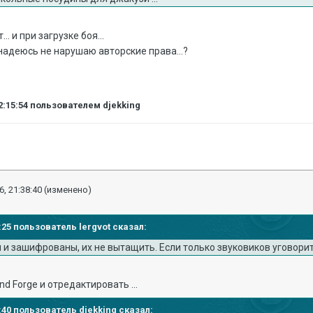
... и при загрузке боя...
. надеюсь не нарушаю авторские права...?
2:15:54
пользователем djekking
6, 21:38:40
(изменено)
5:25 пользователь lergvot сказал:
 и зашифрованы, их не вытащить. Если только звуковиков уговорит
d Forge и отредактировать ...
9:40 пользователь djekking сказал: