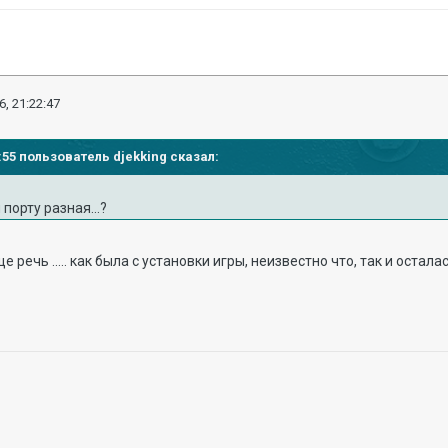
6, 21:22:47
9:55 пользователь djekking сказал:
порту разная...?
речь ..... как была с установки игры, неизвестно что, так и осталась 