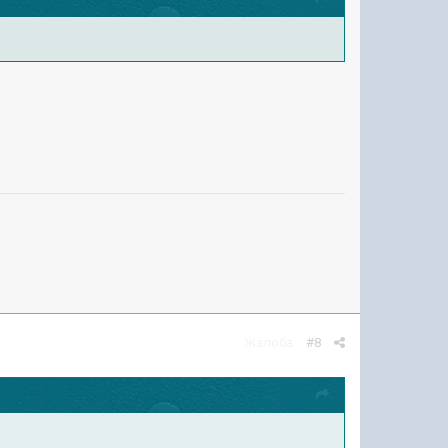
Жалоба
#8