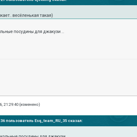
икает.. весёленькая такая)
льные посудины для джакузи ...
6, 21:29:40
(изменено)
28:36 пользователь Esq_team_RU_35 сказал:
кольные посудины для джакузи ...