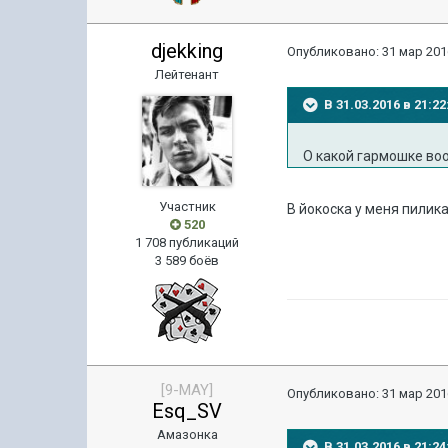
djekking
Опубликовано:
31 мар 201
Лейтенант
В 31.03.2016 в 21:
О какой гармошке вообщ
Участник
В йокоска у меня пилика
520
1 708 публикаций
3 589 боёв
[9-MAY]
Опубликовано:
31 мар 201
Esq_SV
Амазонка
В 31.03.2016 в 21:2