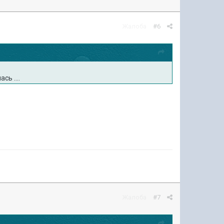
Жалоба
#6
сь ....
Жалоба
#7