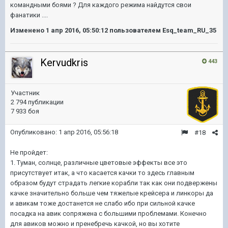
командными боями ? Для каждого режима найдутся свои
фанатики ....
Изменено
1 апр 2016, 05:50:12
пользователем Esq_team_RU_35
Kervudkris
443
Участник
2 794 публикации
7 933 боя
Опубликовано:
1 апр 2016, 05:56:18
#18
Не пройдет:
1. Туман, солнце, различные цветовые эффекты все это
присутствует итак, а что касается качки то здесь главным
образом будут страдать легкие корабли так как они подвержены
качке значительно больше чем тяжелые крейсера и линкоры да
и авикам тоже достанется не слабо ибо при сильной качке
посадка на авик сопряжена с большими проблемами. Конечно
для авиков можно и пренебречь качкой, но вы хотите