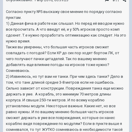
#11
Согласно пункту №5 выскажу свое мнение по порядку согласно
пунктам.
1) Данная фича в работе как слышал. Но перед её вводом нужно
все просчитать. А что введут её, и у 50% игроков просто комп
сдохнет. Т.е нужно проработать оптимизацию как следует. На это
нужно время.
Также вы уверенны, что большая часть игроков сможет
совладать с погодой? Если КР до сих пор ходят бортом ЛК, от
чего получают пачки цитаделей. Так по вашему мнению
добавлять еще влияние погоды на игроков тоже нужно?
Сомневаюсь.
2) Извиняюсь, но тут вам не танки. При чем здесь танки? Дело в
том, что танк длиной средне 3-8 метров если не ошибаюсь.
Сильно зависит от конструкции. Повреждения танка еще можно
держать в уме. А корабль, это минимум 70 метров длины
корпуса. И свыше 250-ти метров. И по всему кораблю
установлены модули. Некоторые важные. Какие нет, но все
равно нужны. И по вашему мнению большая часть игроков
сможет держать в уме все повреждения, которые он нанес
кораблю видя повреждение по модулям? Если в пункте выше я
сомневался, то тут ЖУТКО сомневаюсь в необходимости такой