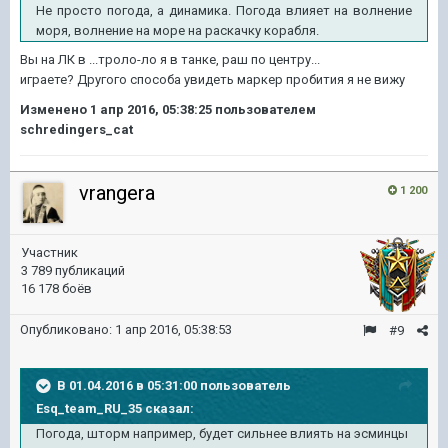
Не просто погода, а динамика. Погода влияет на волнение
моря, волнение на море на раскачку корабля.
Вы на ЛК в ...троло-ло я в танке, раш по центру...
играете? Другого способа увидеть маркер пробития я не вижу
Изменено
1 апр 2016, 05:38:25
пользователем
schredingers_cat
vrangera
1 200
Участник
3 789 публикаций
16 178 боёв
Опубликовано:
1 апр 2016, 05:38:53
#9
В 01.04.2016 в 05:31:00 пользователь
Esq_team_RU_35 сказал:
Погода, шторм например, будет сильнее влиять на эсминцы