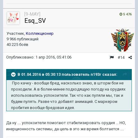
[9-MAY]
5 476
Esq_SV
Участник,
Коллекционер
9 966 публикаций
40 225 боёв
Опубликовано:
1 апр 2016, 05:41:06
#14
В 01.04.2016 в 05:30:13 пользователь n193r сказал:
Про качку - вообще бред, насколько знаю, в шторм бои не
проходили. А в более-менее подходящую погоду на орудиях
использовались успокоители. Так что как пуляли мы, так и
будем пулять. Разве что добавят анимаций. С маркером
пробития вообще бредовая идея.
Да ну .... успокоители помогают стабилизировать орудия ... НО,
инерционность системы, да цель в это же время болтается ....