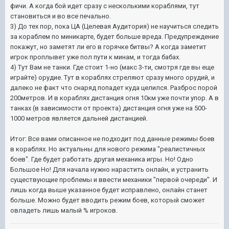
фичи. А когда бой идет сразу с несколькими кораблями, тут
становиться и во все печально.
3) До тех пор, пока ЦА (Целевая Аудитория) не научиться следить
за кораблем по миникарте, будет больше вреда. Предупреждение
покажут, но заметят ли его в горячке битвы? А когда заметит
игрок проплывет уже пол пути к минам, и тогда бабах.
4) Тут Вам не танки. Где стоит 1-но (макс 3-ти, смотря где вы еще
играйте) орудие. Тут в кораблях стреляют сразу много орудий, и
далеко не факт что снаряд попадет куда целился. Разброс порой
200метров. И в кораблях дистанция огня 10км уже почти упор. А в
танках (в зависимости от проекта) дистанция огня уже на 500-
1000 метров является дальней дистанцией.
Итог: Все вами описанное не подходит под данные режимы боев
в кораблях. Но актуальны для нового режима "реалистичных
боев". Где будет работать другая механика игры. Но! Одно
Большое Но! Для начала нужно нарастить онлайн, и устранить
существующие проблемы и ввести механики "первой очереди". И
лишь когда выше указанное будет исправлено, онлайн станет
больше. Можно будет вводить режим боев, который сможет
овладеть лишь малый % игроков.