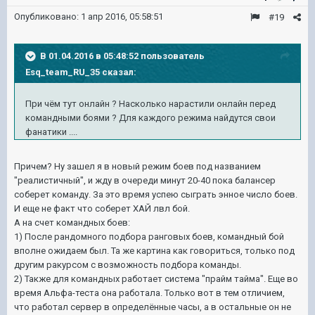
Опубликовано:
1 апр 2016, 05:58:51
#19
В 01.04.2016 в 05:48:52 пользователь
Esq_team_RU_35 сказал:
При чём тут онлайн ? Насколько нарастили онлайн перед
командными боями ? Для каждого режима найдутся свои
фанатики ....
Причем? Ну зашел я в новый режим боев под названием
"реалистичный", и жду в очереди минут 20-40 пока балансер
соберет команду. За это время успею сыграть энное число боев.
И еще не факт что соберет ХАЙ лвл бой.
А на счет командных боев:
1) После рандомного подбора ранговых боев, командный бой
вполне ожидаем был. Та же картина как говориться, только под
другим ракурсом с возможность подбора команды.
2) Также для командных работает система "прайм тайма". Еще во
время Альфа-теста она работала. Только вот в тем отличием,
что работал сервер в определённые часы, а в остальные он не