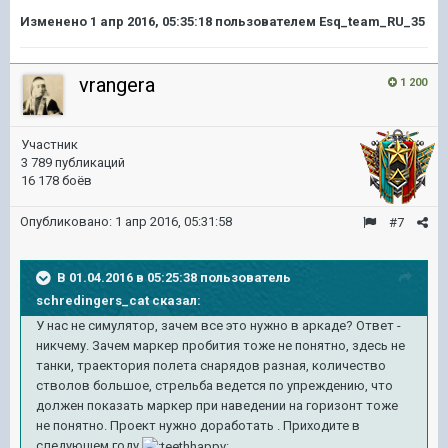
Изменено
1 апр 2016, 05:35:18
пользователем Esq_team_RU_35
vrangera
1 200
Участник
3 789 публикаций
16 178 боёв
Опубликовано:
1 апр 2016, 05:31:58
#7
В 01.04.2016 в 05:25:38 пользователь
schredingers_cat сказал:
У нас не симулятор, зачем все это нужно в аркаде? Ответ -
никчему. Зачем маркер пробития тоже не понятно, здесь не
танки, траектория полета снарядов разная, количество
стволов большое, стрельба ведется по упреждению, что
должен показать маркер при наведении на горизонт тоже
не понятно. Проект нужно доработать . Приходите в
следующем году