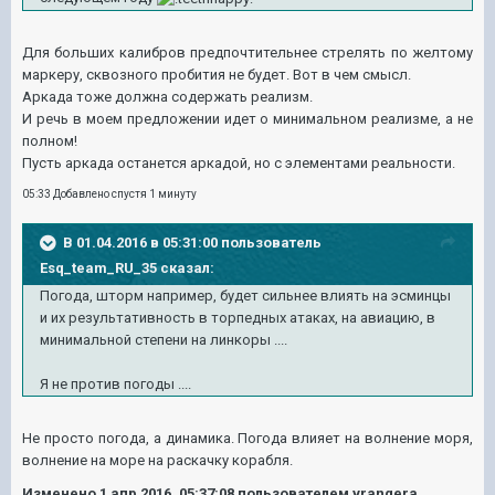
Для больших калибров предпочтительнее стрелять по желтому
маркеру, сквозного пробития не будет. Вот в чем смысл.
Аркада тоже должна содержать реализм.
И речь в моем предложении идет о минимальном реализме, а не
полном!
Пусть аркада останется аркадой, но с элементами реальности.
05:33 Добавлено спустя 1 минуту
В 01.04.2016 в 05:31:00 пользователь
Esq_team_RU_35 сказал:
Погода, шторм например, будет сильнее влиять на эсминцы
и их результативность в торпедных атаках, на авиацию, в
минимальной степени на линкоры ....
Я не против погоды ....
Не просто погода, а динамика. Погода влияет на волнение моря,
волнение на море на раскачку корабля.
Изменено
1 апр 2016, 05:37:08
пользователем vrangera