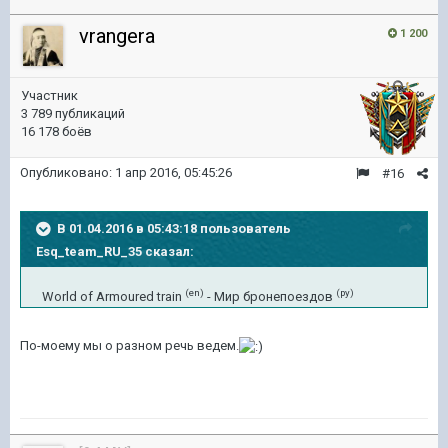
vrangera
1 200
Участник
3 789 публикаций
16 178 боёв
Опубликовано:
1 апр 2016, 05:45:26
#16
В 01.04.2016 в 05:43:18 пользователь
Esq_team_RU_35 сказал:
(en)
(ру)
World of Armoured train
- Мир бронепоездов
По-моему мы о разном речь ведем.