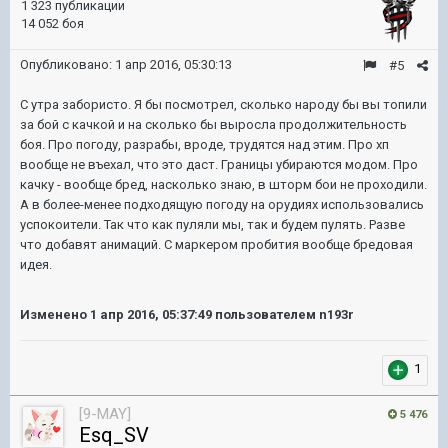
1 323 публикации
14 052 боя
Опубликовано:
1 апр 2016, 05:30:13
#5
С утра забористо. Я бы посмотрел, сколько народу бы вы топили
за бой с качкой и на сколько бы выросла продолжительность
боя. Про погоду, разрабы, вроде, трудятся над этим. Про хп
вообще не въехал, что это даст. Границы убираются модом. Про
качку - вообще бред, насколько знаю, в шторм бои не проходили.
А в более-менее подходящую погоду на орудиях использовались
успокоители. Так что как пуляли мы, так и будем пулять. Разве
что добавят анимаций. С маркером пробития вообще бредовая
идея.
Изменено
1 апр 2016, 05:37:49
пользователем n193r
1
[9-MAY]
5 476
Esq_SV