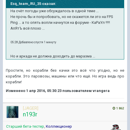
Esq_team_RU_35 сказал:
На счёт погоды уже обсуждалось в одной теме ...
Не прочь бы и попробовать, но не скажется ли это на FPS
Ping ... а то опять вопли начнутся на форуме - КаРаУл !!!!!
АпЯтЪ всё плохо ...
05:28 Добавлено спустя 1 минуту
Но и аркада не должна доходить до маразма ...
Простите, но корабли без качки это всё что угодно, но не
корабли. Это паровозы, машины или что ещё. Но игра ведь про
корабли!
Изменено
1 апр 2016, 05:30:23
пользователем vrangera
[JAGER]
1 862
n193r
Старший бета-тестер
,
Коллекционер