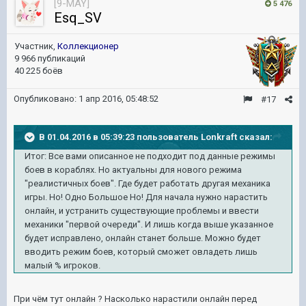
[9-MAY]
5 476
Esq_SV
Участник,
Коллекционер
9 966 публикаций
40 225 боёв
Опубликовано:
1 апр 2016, 05:48:52
#17
В 01.04.2016 в 05:39:23 пользователь Lonkraft сказал:
Итог: Все вами описанное не подходит под данные режимы
боев в кораблях. Но актуальны для нового режима
"реалистичных боев". Где будет работать другая механика
игры. Но! Одно Большое Но! Для начала нужно нарастить
онлайн, и устранить существующие проблемы и ввести
механики "первой очереди". И лишь когда выше указанное
будет исправлено, онлайн станет больше. Можно будет
вводить режим боев, который сможет овладеть лишь
малый % игроков.
При чём тут онлайн ? Насколько нарастили онлайн перед