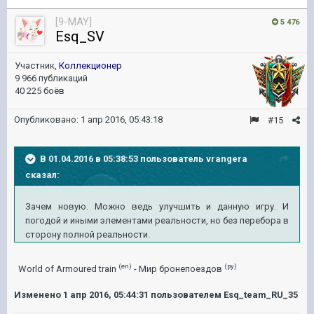
[9-MAY]
5 476
Esq_SV
Участник,
Коллекционер
9 966 публикаций
40 225 боёв
Опубликовано:
1 апр 2016, 05:43:18
#15
В 01.04.2016 в 05:38:53 пользователь vrangera
сказал:
Зачем новую. Можно ведь улучшить и данную игру. И
погодой и иными элементами реальности, но без перебора в
сторону полной реальности.
(en)
(ру)
World of Armoured train
- Мир бронепоездов
Изменено
1 апр 2016, 05:44:31
пользователем Esq_team_RU_35