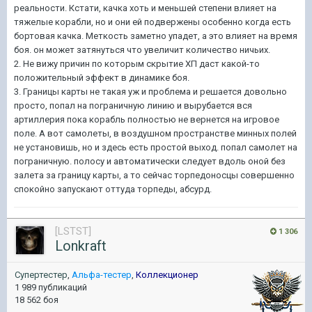
реальности. Кстати, качка хоть и меньшей степени влияет на
тяжелые корабли, но и они ей подвержены особенно когда есть
бортовая качка. Меткость заметно упадет, а это влияет на время
боя. он может затянуться что увеличит количество ничьих.
2. Не вижу причин по которым скрытие ХП даст какой-то
положительный эффект в динамике боя.
3. Границы карты не такая уж и проблема и решается довольно
просто, попал на пограничную линию и вырубается вся
артиллерия пока корабль полностью не вернется на игровое
поле. А вот самолеты, в воздушном пространстве минных полей
не установишь, но и здесь есть простой выход. попал самолет на
пограничную. полосу и автоматически следует вдоль оной без
залета за границу карты, а то сейчас торпедоносцы совершенно
спокойно запускают оттуда торпеды, абсурд.
[LSTST]
1 306
Lonkraft
Супертестер
,
Альфа-тестер
,
Коллекционер
1 989 публикаций
18 562 боя