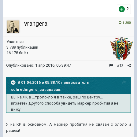
2
vrangera
1 200
Участник
3 789 публикаций
16 178 боёв
Опубликовано:
1 апр 2016, 05:39:47
#13
В 01.04.2016 в 05:38:10 пользователь
schredingers_cat сказал:
Вы на ЛК в ...троло-ло я в танке, раш по центру...
играете? Другого способа увидеть маркер пробития я не
вижу
Я на КР в основном. А маркер пробития не связан с ололо и
рашем!