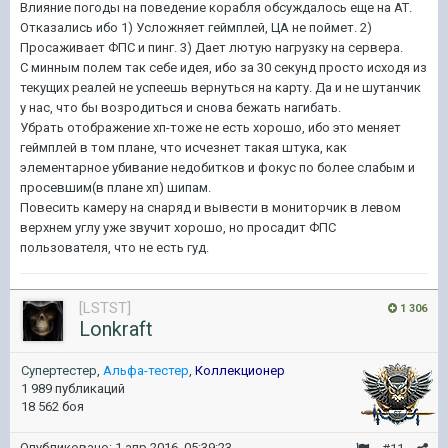
Влияние погоды на поведение корабля обсуждалось еще на АТ.
Отказались ибо 1) Усложняет геймплей, ЦА не поймет. 2)
Просаживает ФПС и пинг. 3) Дает лютую нагрузку на сервера.
С минным полем так себе идея, ибо за 30 секунд просто исходя из
текущих реалей не успеешь вернуться на карту. Да и не шутанчик
у нас, что бы возродиться и снова бежать нагибать.
Убрать отображение хп-тоже не есть хорошо, ибо это меняет
геймплей в том плане, что исчезнет такая штука, как
элементарное убивание недобитков и фокус по более слабым и
просевшим(в плане хп) шипам.
Повесить камеру на снаряд и вывести в мониторчик в левом
верхнем углу уже звучит хорошо, но просадит ФПС
пользователя, что не есть гуд.
[LSTST]
1 306
Lonkraft
Супертестер
,
Альфа-тестер
,
Коллекционер
1 989 публикаций
18 562 боя
Опубликовано:
1 апр 2016, 05:39:23