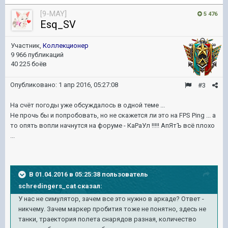
[9-MAY]
5 476
Esq_SV
Участник,
Коллекционер
9 966 публикаций
40 225 боёв
Опубликовано:
1 апр 2016, 05:27:08
#3
На счёт погоды уже обсуждалось в одной теме ...
Не прочь бы и попробовать, но не скажется ли это на FPS Ping ... а
то опять вопли начнутся на форуме - КаРаУл !!!!! АпЯтЪ всё плохо
...
В 01.04.2016 в 05:25:38 пользователь
schredingers_cat сказал:
У нас не симулятор, зачем все это нужно в аркаде? Ответ -
никчему. Зачем маркер пробития тоже не понятно, здесь не
танки, траектория полета снарядов разная, количество