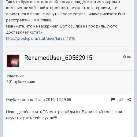
Так что будьте осторожней, когда попадёте с этим кадром в
команду: не забывайте проявлять мужество и героизм, т.е.
сливаться в первые минуты после сетапа,- иначе рискуете быть
расстрелянным в спину.
Извините, что не заскринил. Вот ссылка на профиль, люто
доставляет кстати.
http://proships.ru/stat/user/kirsan1310
RenamedUser_60562915
86
Участник
101 публикация
Опубликовано:
5 апр 2016, 15:29:58
#2
Некогда обьяснять ТС,смотри гайды от Джова и 40 тонн...они
научат играть тебя лучше!!!