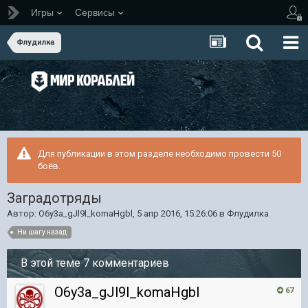
Игры
Сервисы
Флудилка
Для публикации в этом разделе необходимо провести 50
боёв.
Заградотряды
Автор:
O6y3a_gJl9l_komaHgbl
,
5 апр 2016, 15:26:06
в
Флудилка
Ни шагу назад
В этой теме 7 комментариев
O6y3a_gJl9l_komaHgbl
67