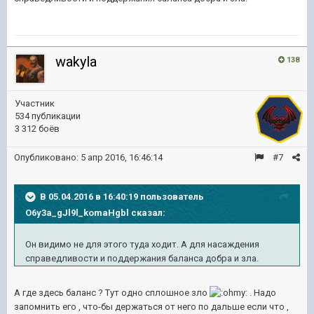
wakyla
138
Участник
534 публикации
3 312 боёв
Опубликовано:
5 апр 2016, 16:46:14
#7
В 05.04.2016 в 16:40:19 пользователь
O6y3a_gJl9l_komaHgbl сказал:
Он видимо не для этого туда ходит. А для насаждения
справедливости и поддержания баланса добра и зла.
А где здесь баланс ? Тут одно сплошное зло
. Надо
запомнить его , что-бы держаться от него по дальше если что ,