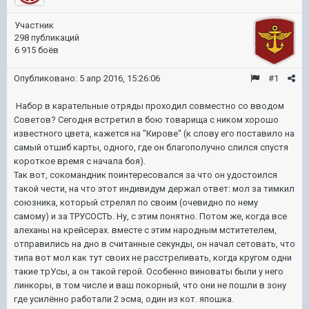
Участник
298 публикаций
6 915 боёв
Опубликовано:
5 апр 2016, 15:26:06
#1
Набор в карательные отряды проходил совместно со вводом
Советов? Сегодня встретил в бою товарища с ником хорошо
известного цвета, кажется на "Кирове" (к слову его поставило на
самый отшиб карты, одного, где он благополучно слился спустя
короткое время с начала боя).
Так вот, сокомандник поинтересовался за что он удостоился
такой чести, на что этот индивидум держал ответ: мол за тимкил
союзника, который стрелял по своим (очевидно по нему
самому) и за ТРУСОСТЬ. Ну, с этим понятно. Потом же, когда все
алеханы на крейсерах. вместе с этим народным мститетелем,
отправились на дно в считанные секунды, он начал сетовать, что
типа вот мол как тут своих не расстреливать, когда кругом одни
такие трУсы, а он такой герой. Особенно виноваты были у него
линкоры, в том числе и ваш покорный, что они не пошли в зону
где усилённо работали 2 эсма, один из кот. япошка.