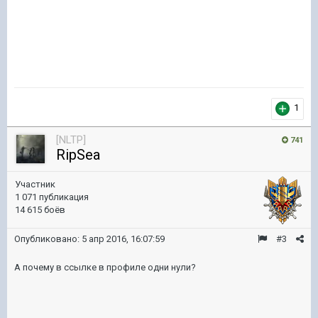
1
[NLTP]
741
RipSea
Участник
1 071 публикация
14 615 боёв
Опубликовано:
5 апр 2016, 16:07:59
#3
А почему в ссылке в профиле одни нули?