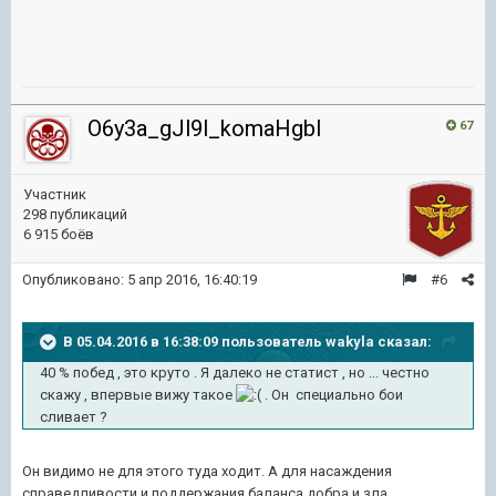
O6y3a_gJl9l_komaHgbl
67
Участник
298 публикаций
6 915 боёв
Опубликовано:
5 апр 2016, 16:40:19
#6
В 05.04.2016 в 16:38:09 пользователь wakyla сказал:
40 % побед , это круто . Я далеко не статист , но ... честно
скажу , впервые вижу такое
. Он специально бои
сливает ?
Он видимо не для этого туда ходит. А для насаждения
справедливости и поддержания баланса добра и зла.