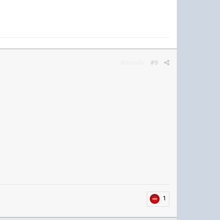
Жалоба
#9
1