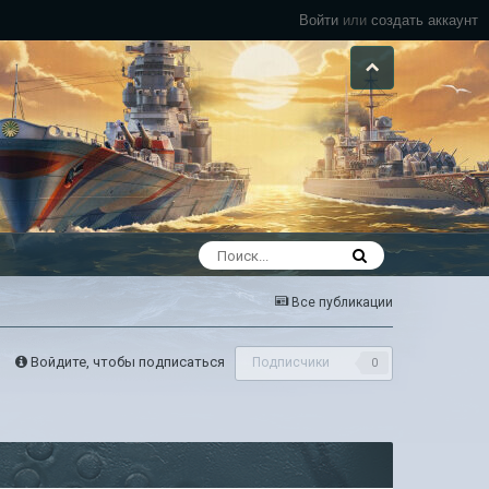
Войти
или
создать аккаунт
Все публикации
Войдите, чтобы подписаться
Подписчики
0