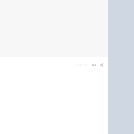
Жалоба
#4