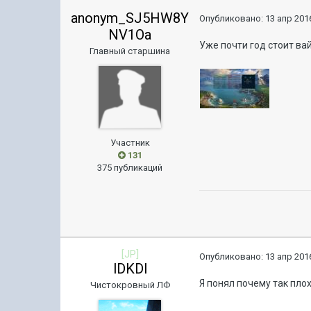
anonym_SJ5HW8Y
Опубликовано:
13 апр 2016
NV1Oa
Уже почти год стоит вай
Главный старшина
Участник
131
375 публикаций
[JP]
Опубликовано:
13 апр 2016
lDKDl
Я понял почему так пло
Чистокровный ЛФ