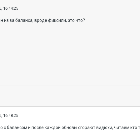
, 16:44:25
н из за баланса, вроде фиксили, это что?
, 16:48:25
хо с балансом и после каждой обновы сгорают видюхи, читаем кто 