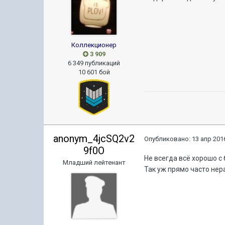
Коллекционер
3 909
6 349 публикаций
10 601 бой
anonym_4jcSQ2v2
Опубликовано:
13 апр 2016
9f0O
Не всегда всё хорошо с
Младший лейтенант
Так уж прямо часто нер