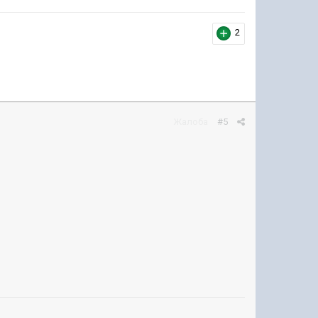
2
Жалоба
#5