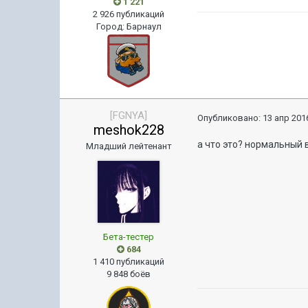
1 221
2 926 публикаций
Город
:
Барнаул
[FGNYA]
Опубликовано:
13 апр 2016
meshok228
а что это? нормальный 
Младший лейтенант
Бета-тестер
684
1 410 публикаций
9 848 боёв