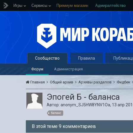
Игры
Сервисы
Премиум магазин
Адмиралтейство
Сообщество
Правила
Публикац
Форум
Администрация
Главная
Общий архив
Архивы разделов
Фидбек
Эпогей Б - баланса
Автор:
anonym_SJ5HW8YNV1Oa
,
13 апр 201
баланс
В этой теме 9 комментариев