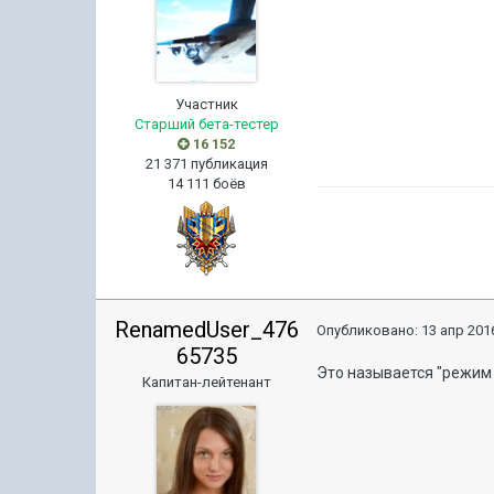
Участник
Старший бета-тестер
16 152
21 371 публикация
14 111 боёв
RenamedUser_476
Опубликовано:
13 апр 2016
65735
Это называется "режим 
Капитан-лейтенант