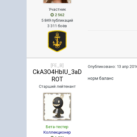
Участник
2 562
5 849 публикаций
3 311 боёв
[FE_B]
Опубликовано:
13 апр 2016
CkA3O4HbIU_3aD
ROT
норм баланс
Старший лейтенант
Бета-тестер
Коллекционер