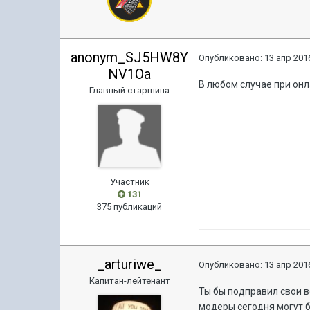
anonym_SJ5HW8Y
Опубликовано:
13 апр 2016
NV1Oa
В любом случае при онл
Главный старшина
Участник
131
375 публикаций
_arturiwe_
Опубликовано:
13 апр 2016
Капитан-лейтенант
Ты бы подправил свои 
модеры сегодня могут б