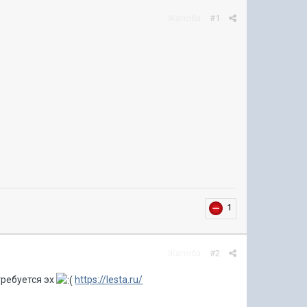
Жалоба
#1
1
Жалоба
#2
требуется эх
https://lesta.ru/