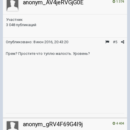
anonym_AV4jeRVGjG0E
1 374
Участник
3 048 публикаций
Опубликовано:
8 июн 2016, 20:43:20
#5
Прем? Простите что туплю малость. Уровень?
anonym_gRV4F69G4I9j
4 404