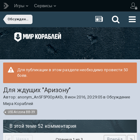
Игры
Сервисы
Обсуждение Мира Кораблей
Для публикации в этом разделе необходимо провести 50
боёв.
Для ждущих "Аризону"
Автор:
anonym_An5F5P0OpAKb
,
8 июн 2016, 20:29:05
в
Обсуждение
Мира Кораблей
USS Arizona BB-39
В этой теме 52 комментария
Назад
Вперёд
Страница 1 из 3