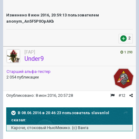
Изменено
8 июн 2016, 20:59:13
пользователем
anonym_An5F5P0OpAKb
2
[FAP]
1 293
Under9
Старший альфа-тестер
2 054 публикации
Опубликовано:
8 июн 2016, 20:57:28
#12
В 08.06.2016 в 20:46:23 пользователь slavanlol
сказал:
Кароче, стоковый НьюМекико. (с) Ванга