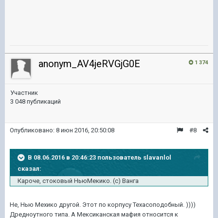
anonym_AV4jeRVGjG0E
1 374
Участник
3 048 публикаций
Опубликовано:
8 июн 2016, 20:50:08
#8
В 08.06.2016 в 20:46:23 пользователь slavanlol
сказал:
Кароче, стоковый НьюМекико. (с) Ванга
Не, Нью Мехико другой. Этот по корпусу Техасоподобный. ))))
Дредноутного типа. А Мексиканская мафия относится к