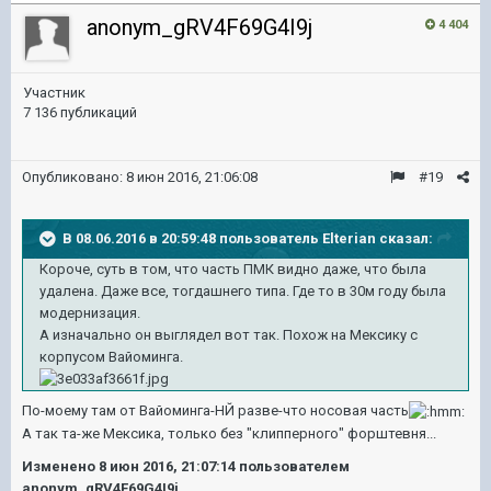
anonym_gRV4F69G4I9j
4 404
Участник
7 136 публикаций
Опубликовано:
8 июн 2016, 21:06:08
#19
В 08.06.2016 в 20:59:48 пользователь Elterian сказал:
Короче, суть в том, что часть ПМК видно даже, что была
удалена. Даже все, тогдашнего типа. Где то в 30м году была
модернизация.
А изначально он выглядел вот так. Похож на Мексику с
корпусом Вайоминга.
По-моему там от Вайоминга-НЙ разве-что носовая часть
А так та-же Мексика, только без "клипперного" форштевня...
Изменено
8 июн 2016, 21:07:14
пользователем
anonym_gRV4F69G4I9j