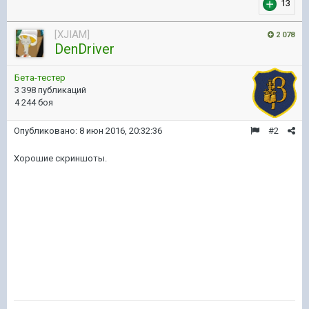
13
[XJIAM]
2 078
DenDriver
Бета-тестер
3 398 публикаций
4 244 боя
Опубликовано:
8 июн 2016, 20:32:36
#2
Хорошие скриншоты.