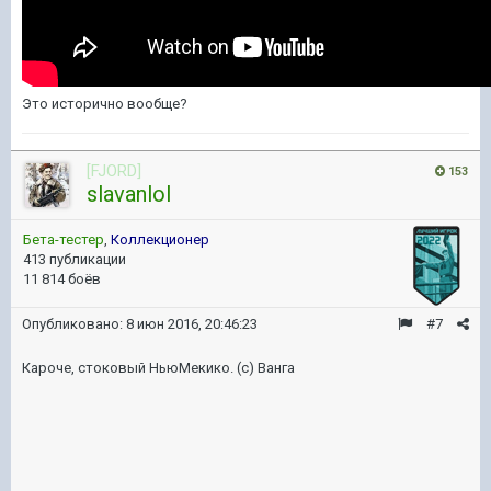
Это исторично вообще?
[FJORD]
153
slavanlol
Бета-тестер
,
Коллекционер
413 публикации
11 814 боёв
Опубликовано:
8 июн 2016, 20:46:23
#7
Кароче, стоковый НьюМекико. (с) Ванга