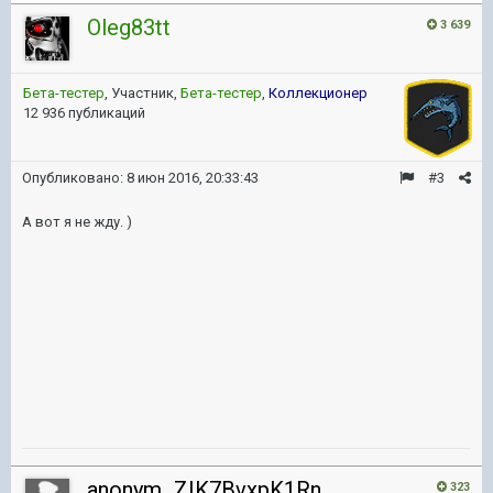
Oleg83tt
3 639
Бета-тестер
, Участник,
Бета-тестер
,
Коллекционер
12 936 публикаций
Опубликовано:
8 июн 2016, 20:33:43
#3
А вот я не жду. )
anonym_ZIK7BvxpK1Rn
323