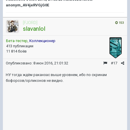
anonym_AV4jeRVGjG0E
[FJORD]
153
slavanlol
Бета-тестер
,
Коллекционер
413 публикации
11 814 боёв
Опубликовано:
8 июн 2016, 21:01:32
#17
НУ тогда ждём раканзас выше уровнем, ибо по скринам
бофорсов/орликонов не видно.