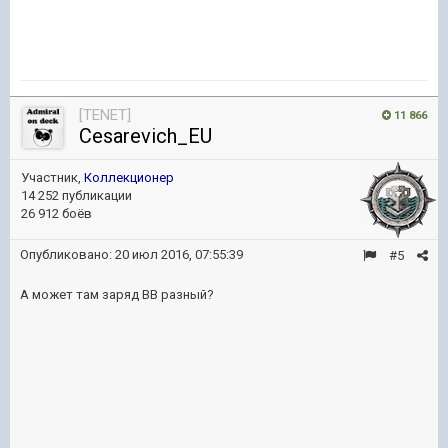
[TENET]
11 866
Cesarevich_EU
Участник,
Коллекционер
14 252 публикации
26 912 боёв
Опубликовано:
20 июл 2016, 07:55:39
#5
А может там заряд ВВ разный?