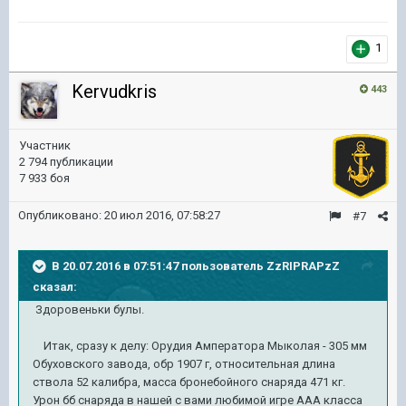
1
Kervudkris
443
Участник
2 794 публикации
7 933 боя
Опубликовано:
20 июл 2016, 07:58:27
#7
В 20.07.2016 в 07:51:47 пользователь ZzRIPRAPzZ
сказал:
Здоровеньки булы.
Итак, сразу к делу: Орудия Амператора Мыколая - 305 мм
Обуховского завода, обр 1907 г, относительная длина
ствола 52 калибра, масса бронебойного снаряда 471 кг.
Урон бб снаряда в нашей с вами любимой игре ААА клаcса