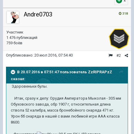
Andre0703
318
Участник
1 476 публикаций
759 боёв
Опубликовано:
20 июл 2016, 07:54:40
#2
В 20.07.2016 в 07:51:47 пользователь ZzRIPRAPzZ
сказал:
Здоровеньки булы.
Итак, сразу к делу: Орудия Амператора Мыколая - 305 мм
Обуховского завода, обр 1907 г, относительная длина
ствола 52 калибра, масса бронебойного снаряда 471 кг.
Урон бб снаряда в нашей с вами любимой игре ААА клаcса
8600.