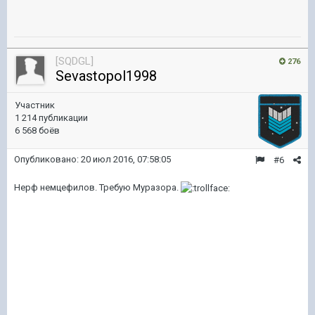
[SQDGL]
276
Sevastopol1998
Участник
1 214 публикации
6 568 боёв
Опубликовано:
20 июл 2016, 07:58:05
#6
Нерф немцефилов. Требую Муразора.