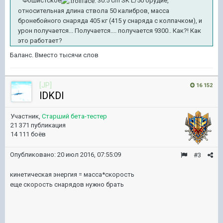
Фошистское
30.5 cm SK L/50 орудие,
относительная длина ствола 50 калибров, масса
бронебойного снаряда 405 кг (415 у снаряда с колпачком), и
урон получается... Получается.... получается 9300.. Как?! Как
это работает?
Баланс. Вместо тысячи слов
[JP]
16 152
lDKDl
Участник,
Старший бета-тестер
21 371 публикация
14 111 боёв
Опубликовано:
20 июл 2016, 07:55:09
#3
кинетическая энергия = масса*скорость
еще скорость снарядов нужно брать