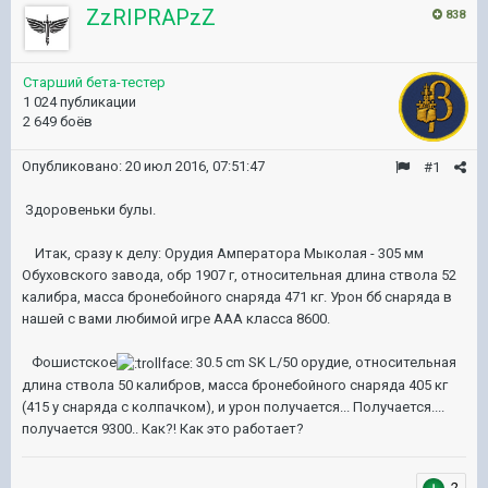
ZzRIPRAPzZ
838
Старший бета-тестер
1 024 публикации
2 649 боёв
Опубликовано:
20 июл 2016, 07:51:47
#1
Здоровеньки булы.
Итак, сразу к делу: Орудия Амператора Мыколая - 305 мм
Обуховского завода, обр 1907 г, относительная длина ствола 52
калибра, масса бронебойного снаряда 471 кг. Урон бб снаряда в
нашей с вами любимой игре ААА клаcса 8600.
Фошистское
30.5 cm SK L/50 орудие, относительная
длина ствола 50 калибров, масса бронебойного снаряда 405 кг
(415 у снаряда с колпачком), и урон получается... Получается....
получается 9300.. Как?! Как это работает?
2