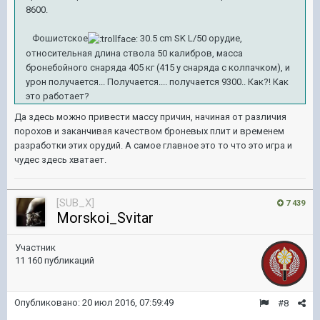
8600.
Фошистское
30.5 cm SK L/50 орудие,
относительная длина ствола 50 калибров, масса
бронебойного снаряда 405 кг (415 у снаряда с колпачком), и
урон получается... Получается.... получается 9300.. Как?! Как
это работает?
Да здесь можно привести массу причин, начиная от различия
порохов и заканчивая качеством броневых плит и временем
разработки этих орудий. А самое главное это то что это игра и
чудес здесь хватает.
[SUB_X]
7 439
Morskoi_Svitar
Участник
11 160 публикаций
Опубликовано:
20 июл 2016, 07:59:49
#8