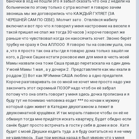
баночки в ход не пошли это я забыл сказать что она 2 недели на
больничном по этому только с утра молчит я говарю зачем
звонишь мы же договорились что КАЖДЫЙ ГУЛЯЕТ (ЗА
ЧЕРЕШНЕЙ САМ ПО СЕБЕ). Молчит зато . Отвлёкся мабилу
включил и вот про что я говорил у меня настроение на веселе я
такой пришел не спал же тогда 30 часов ) короче говорил же
раньше что чувствовал когда он накосячить хочет. Звоню берёт
трубку не сразу я Она АЛЛООО Я говорю ты на совсем ушла, она
а ,что я просто так она аты где я говарю дома только зашёл ни
кого, а Дочке Сашке кстати роковое имя для меня в честь моей
Мамы назвали она тоже Саша правдо перетаскала на один день
У моей Мамы 1 мая , а у дочери 2 . Представляете как мы ехали в
роддом ))) Вот как № Имени САША люблю а одно предателя.
Короче разговаривать он со мной не хочет мне просто надо уже
закончить этот скромный ПОЗОР надо чтоб он её забрал
потому что она опять говорит у меня здесь дочка прописана и я
буду тут не понимаю человека ездит *** по ночам к мужику
который один живет в Катедже двухэтажном а лежит в
двухкомнатной хрущёвке. И так мораль главное чтобы он её не
обманул тогда мне придётся искать квартиру, Будет обидно если
санёк будет просто встречать в гости у себя в доме и все . Катя
будет с моей Двушки ездить туда .а я буду скитаться но я не чему
не удивляюсь . Еще три месяца назад я был уверен что у меня