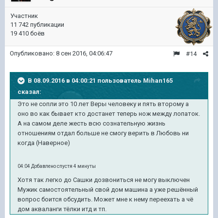
Участник
11 742 публикации
19 410 боёв
Опубликовано:
8 сен 2016, 04:06:47
#14
В 08.09.2016 в 04:00:21 пользователь Mihan165
сказал:
Это не сопли это 10 лет Веры человеку и пять второму а
оно во как бывает кто достанет теперь нож между лопаток.
А на самом деле жесть всю сознательную жизнь
отношениям отдал больше не смогу верить в Любовь ни
когда (Наверное)
04:04 Добавлено спустя 4 минуты
Хотя так легко до Сашки дозвониться не могу выключен
Мужик самостоятельный свой дом машина а уже решённый
вопрос боится обсудить. Может мне к нему переехать а чё
дом акваланги тёлки итд и тп.