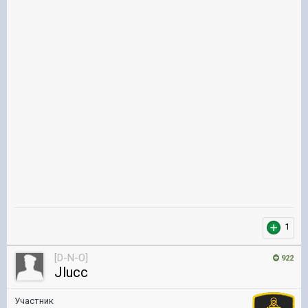
1
[D-N-O]
922
Jlucc
Участник