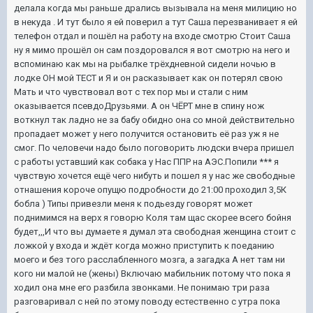
делала когда мы раньше дрались вызывала на меня милицию но
в некуда . И тут было я ей поверил а тут Саша перезванивает я ей
телефон отдал и пошёл на работу на входе смотрю Стоит Саша
ну я мимо прошёл он сам поздоровался я вот смотрю на него и
вспоминаю как мы на рыбалке трёхдневной сидели ночью в
лодке ОН мой ТЕСТ и Я и он расказывает как он потерял свою
Мать и что чувствовал вот с тех пор мы и стали с ним
оказывается псевдоДрузьями. А он ЧЁРТ мне в спину нож
воткнул так ладно не за бабу обидно она со мной действительно
пропадает может у него получится остановить её раз уж я не
смог. По человечи надо было поговорить людски вчера пришел
с работы уставший как собака у Нас ППР на АЭС.Попили *** я
чувствую хочется ещё чего нибуть и пошел я у нас же свободные
отнашения короче опущю подробности до 21:00 проходил 3,5К
бобла ) Типы привезли меня к подьезду говорят может
поднимимся на верх я говорю Коля там щас скорее всего бойня
будет,,,И что вы думаете я думал эта свободная женщина стоит с
ложкой у входа и ждёт когда можно приступить к поеданию
моего и без того расслабленного мозга, а загадка А нет там ни
кого ни малой не (жены) Включаю мабильник потому что пока я
ходил она мне его разбила звонками. Не понимаю три раза
разговаривал с ней по этому поводу естественно с утра пока