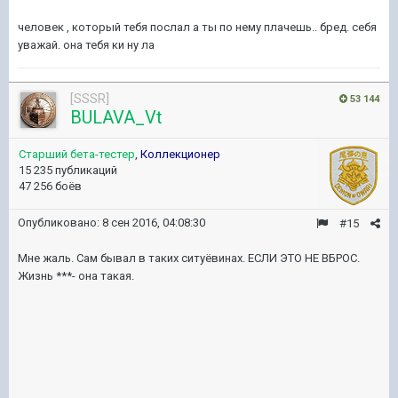
человек , который тебя послал а ты по нему плачешь.. бред. себя
уважай. она тебя ки ну ла
[SSSR]
53 144
BULAVA_Vt
Старший бета-тестер
,
Коллекционер
15 235 публикаций
47 256 боёв
Опубликовано:
8 сен 2016, 04:08:30
#15
Мне жаль. Сам бывал в таких ситуёвинах. ЕСЛИ ЭТО НЕ ВБРОС.
Жизнь ***- она такая.