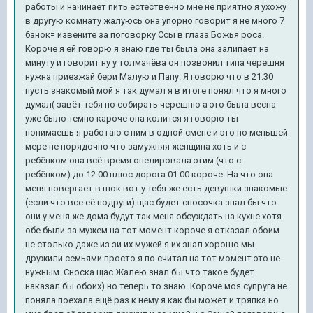
работы и начинает пить естественно мне не приятно я ухожу
в другую комнату жалуюсь она упорно говорит я не много 7
банок= извените за поговорку Ссы в глаза Божья роса.
Короче я ей говорю я знаю где ты была она залипает на
минуту и говорит ну у толмачёва он позвонил типа черешня
нужна приезжай бери Малую и Папу. Я говорю что в 21:30
пусть знакомый мой я так думал я в итоге понял что я много
думал( завёт тебя по собирать черешню а это была весна
уже было темно кароче она колится я говорю ты
понимаешь я работаю с ним в одной смене и это по меньшей
мере не порядочно что замужняя женщина хоть и с
ребёнком она всё время опелировала этим (что с
ребёнком) до 12:00 плюс дорога 01:00 короче. На что она
меня повергает в шок вот у тебя же есть девушки знакомые
(если что все её подруги) щас будет сносочка знал бы что
они у меня же дома будут так меня обсуждать на кухне хотя
обе были за мужем на тот момент короче я отказал обоим
не столько даже из зи их мужей я их знал хорошо мы
дружили семьями просто я по считал на тот момент это не
нужным. Сноска щас Жалею знал бы что такое будет
наказал бы обоих) но теперь то знаю. Короче моя супруга не
поняла поехала ещё раз к нему я как бы может и тряпка но