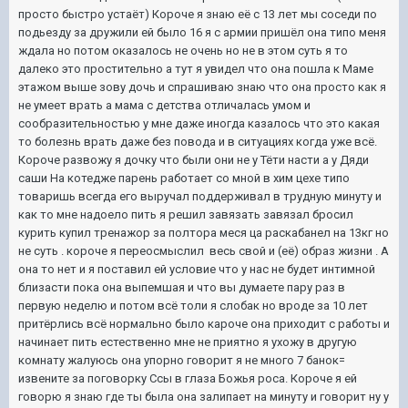
просто быстро устаёт) Короче я знаю её с 13 лет мы соседи по
подьезду за дружили ей было 16 я с армии пришёл она типо меня
ждала но потом оказалось не очень но не в этом суть я то
далеко это простительно а тут я увидел что она пошла к Маме
этажом выше зову дочь и спрашиваю знаю что она просто как я
не умеет врать а мама с детства отличалась умом и
сообразительностью у мне даже иногда казалось что это какая
то болезнь врать даже без повода и в ситуациях когда уже всё.
Короче развожу я дочку что были они не у Тёти насти а у Дяди
саши На котедже парень работает со мной в хим цехе типо
товаришь всегда его выручал поддерживал в трудную минуту и
как то мне надоело пить я решил завязать завязал бросил
курить купил тренажор за полтора меся ца раскабанел на 13кг но
не суть . короче я переосмыслил весь свой и (её) образ жизни . А
она то нет и я поставил ей условие что у нас не будет интимной
близасти пока она выпемшая и что вы думаете пару раз в
первую неделю и потом всё толи я слобак но вроде за 10 лет
притёрлись всё нормально было кароче она приходит с работы и
начинает пить естественно мне не приятно я ухожу в другую
комнату жалуюсь она упорно говорит я не много 7 банок=
извените за поговорку Ссы в глаза Божья роса. Короче я ей
говорю я знаю где ты была она залипает на минуту и говорит ну у