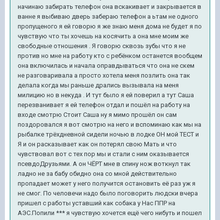
начинаю забирать телефон она вскакивает и закрывается в
ванне я выбиваю дверь забераю телефон а ьтам не одного
пропущеного я ей говорю я же знаю меня дома не будет я по
чувствую что ты хочешь на косячить а она мне моим же
свободные отношения . Я говорю сквозь зубы что я не
против но мне на работу кто с ребёнком останется вообщем
она включилась и начала оправдываться что она не скем
не разговаривала а просто хотела меня позлить она так
делала когда мы раньше дрались вызывала на меня
милицию но в некуда . И тут было я ей поверил а тут Саша
перезванивает я ей телефон отдал и пошёл на работу на
входе смотрю Стоит Саша ну я мимо прошёл он сам
поздоровался я вот смотрю на него и вспоминаю как мы на
рыбалке трёхдневной сидели ночью в лодке ОН мой ТЕСТ и
Я и он расказывает как он потерял свою Мать и что
чувствовал вот с тех пор мы и стали с ним оказывается
псевдоДрузьями. А он ЧЁРТ мне в спину нож воткнул так
ладно не за бабу обидно она со мной действительно
пропадает может у него получится остановить её раз уж я
не смог. По человечи надо было поговорить людски вчера
пришел с работы уставший как собака у Нас ППР на
АЭС.Попили *** я чувствую хочется ещё чего нибуть и пошел