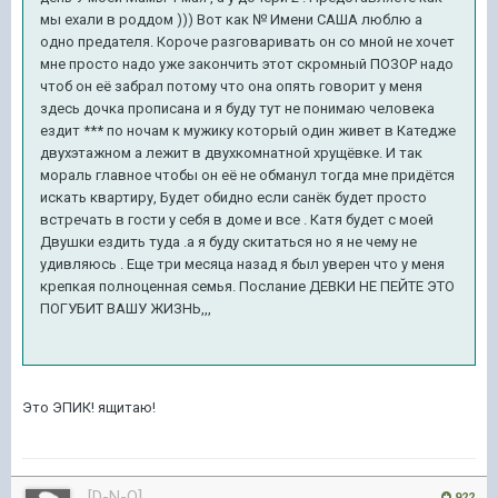
мы ехали в роддом ))) Вот как № Имени САША люблю а
одно предателя. Короче разговаривать он со мной не хочет
мне просто надо уже закончить этот скромный ПОЗОР надо
чтоб он её забрал потому что она опять говорит у меня
здесь дочка прописана и я буду тут не понимаю человека
ездит *** по ночам к мужику который один живет в Катедже
двухэтажном а лежит в двухкомнатной хрущёвке. И так
мораль главное чтобы он её не обманул тогда мне придётся
искать квартиру, Будет обидно если санёк будет просто
встречать в гости у себя в доме и все . Катя будет с моей
Двушки ездить туда .а я буду скитаться но я не чему не
удивляюсь . Еще три месяца назад я был уверен что у меня
крепкая полноценная семья. Послание ДЕВКИ НЕ ПЕЙТЕ ЭТО
ПОГУБИТ ВАШУ ЖИЗНЬ,,,
Это ЭПИК! ящитаю!
[D-N-O]
922