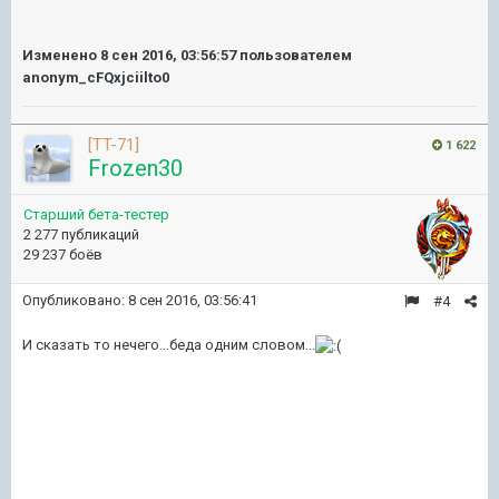
Изменено
8 сен 2016, 03:56:57
пользователем
anonym_cFQxjciilto0
[TT-71]
1 622
Frozen30
Старший бета-тестер
2 277 публикаций
29 237 боёв
Опубликовано:
8 сен 2016, 03:56:41
#4
И сказать то нечего...беда одним словом...