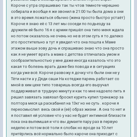
Короче с утра спрашиваю так ты чтов темноте черешню
собирала и вообще я же звонил в 21:00 ты была дома а они
в это время ложаться обычно (жена просто быстро устаёт)
Короче я знаю её с 13 лет мы соседи по подьезду за
дружили ей было 16 я с армии пришёл она типо меня ждала
но потом оказалось не очень но не в этом суть я то далеко
это простительно а тут я увидел что она пошла к Маме
этажом выше зову дочь и спрашиваю знаю что она просто
как я не умеет врать а мама с детства отличалась умом и
сообразительностью у мне даже иногда казалось что это
какая то болезнь врать даже без повода и в ситуациях
когда уже всё. Короче развожу я дочку что были они не у
Тёти насти а у Дяди саши На котедже парень работает со
мной в хим цехе типо товаришь всегда его выручал
поддерживал в трудную минуту и как то мне надоело пить я
решил завязать завязал бросил курить купил тренажор за
полтора меся ца раскабанел на 13кг но не суть . короче я
переосмыслил весь свой и (её) образ жизни . А она то нет и
я поставил ей условие что у нас не будет интимной близасти
пока она выпемшая и что вы думаете пару раз в первую
неделю и потом всё толи я слобак но вроде за 10 лет
притёрлись всё нормально было кароче она приходит с