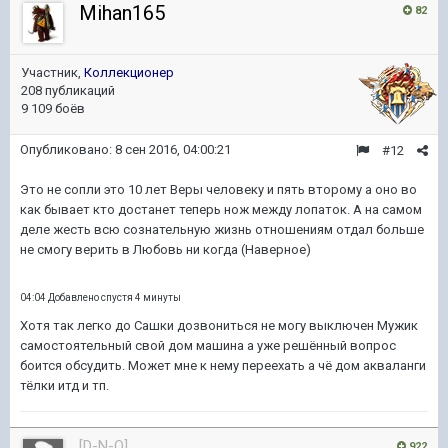
Mihan165
82
Участник,
Коллекционер
208 публикаций
9 109 боёв
Опубликовано:
8 сен 2016, 04:00:21
#12
Это не сопли это 10 лет Веры человеку и пять второму а оно во
как бывает кто достанет теперь нож между лопаток. А на самом
деле жесть всю сознательную жизнь отношениям отдал больше
не смогу верить в Любовь ни когда (Наверное)
04:04 Добавлено спустя 4 минуты
Хотя так легко до Сашки дозвониться не могу выключен Мужик
самостоятельный свой дом машина а уже решённый вопрос
боится обсудить. Может мне к нему переехать а чё дом акваланги
тёлки итд и тп.
[D-N-O]
922