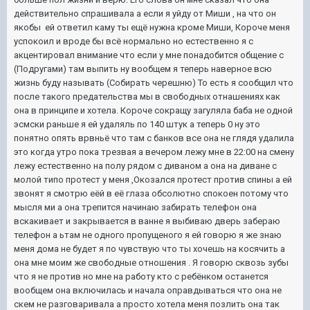
действительно спрашивала а если я уйду от Миши , на что он
якобы ей ответил каму ты ещё нужна кроме Миши, Короче меня
успокоил и вроде бы всё нормально но естественно я с
акцентировал внимание что если у мне понадобится общение с
(Подругами) там выпить ну вообщем я теперь наверное всю
жизнь буду называть (Собирать черешню) То есть я сообщил что
после такого предательства мы в свободных отнашениях как
она в принципе и хотела. Короче сокращу загуляла баба не одной
эсмски раньше я ей удаляль по 140 штук а теперь 0 ну это
понятно опять врвньё что там с банков все она не глядя удалила
это когда утро пока трезвая а вечером лежу мне в 22:00 на смену
лежу естественно на полу рядом с диваном а она на диване с
молой типо протест у меня ,Окозался протест против спины а ей
звонят я смотрю еёй в её глаза обсолютно спокоен потому что
мысля ми а она трепится начинаю забирать телефон она
вскакивает и закрывается в ванне я выбиваю дверь забераю
телефон а ьтам не одного пропущеного я ей говорю я же знаю
меня дома не будет я по чувствую что ты хочешь на косячить а
она мне моим же свободные отношения . Я говорю сквозь зубы
что я не против но мне на работу кто с ребёнком останется
вообщем она включилась и начала оправдываться что она не
скем не разговаривала а просто хотела меня позлить она так