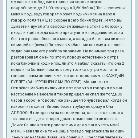
я у нас же свободные отнашения короче опущю
подробности до 21:00 проходил 3,5К бобла ) Типы привезли
меня к подьезду говорят может поднимимся на верх я
говорю Коля там щас скорее всего бойня будет,,,И что вы
думаете я думал эта свободная женщина стоит с ложкой у
входа и ждёт когда можно приступить к поеданию моего и
без того расслабленного мозга, а загадка А нет там ни кого
ни малой не (жены) Включаю мабильник потому что пока я
ходил она мне его разбила звонками. Не понимаю три раза
разговаривал с ней по этому поводу естественно с утра
пока баночки в ход не пошли это я забыл сказать что она 2
недели на больничном по этому только с утра молчит я
говарю зачем звонишь мы же договорились что КАЖДЫЙ
ГУЛЯЕТ (ЗА ЧЕРЕШНЕЙ САМ ПО СЕБЕ). Молчит зато .
Отвлёкся мабилу включил и вот про что я говорил у меня
настроение на веселе я такой пришел не спал же тогда 30
часов ) короче говорил же раньше что чувствовал когда он
накосячить хочет. Звоню берёт трубку не сразу я Она
АЛЛООО Я говорю ты на совсем ушла, она а ,что я просто
так она аты где я говарю дома только зашёл ни кого, а
Дочке Сашке кстати роковое имя для меня в честь моей
Мамы назвали она тоже Саша правдо перетаскала на один
день У моей Мамы 1 мая , а у дочери 2 . Представляете как