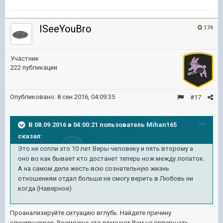
ISeeYouBro
174
Участник
222 публикации
Опубликовано:
8 сен 2016, 04:09:35
#17
В 08.09.2016 в 04:00:21 пользователь Mihan165
сказал:
Это не сопли это 10 лет Веры человеку и пять второму а
оно во как бывает кто достанет теперь нож между лопаток.
А на самом деле жесть всю сознательную жизнь
отношениям отдал больше не смогу верить в Любовь ни
когда (Наверное)
Проанализируйте ситуацию вглубь. Найдете причину
случившегося. Возможно это поможет Вам не совершать