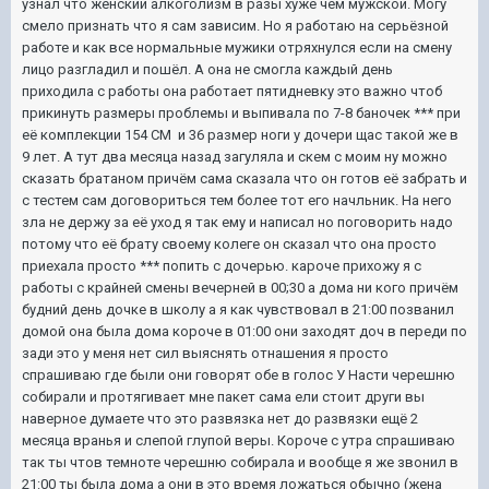
узнал что женский алкоголизм в разы хуже чем мужской. Могу
смело признать что я сам зависим. Но я работаю на серьёзной
работе и как все нормальные мужики отряхнулся если на смену
лицо разгладил и пошёл. А она не смогла каждый день
приходила с работы она работает пятидневку это важно чтоб
прикинуть размеры проблемы и выпивала по 7-8 баночек *** при
её комплекции 154 СМ и 36 размер ноги у дочери щас такой же в
9 лет. А тут два месяца назад загуляла и скем с моим ну можно
сказать братаном причём сама сказала что он готов её забрать и
с тестем сам договориться тем более тот его начльник. На него
зла не держу за её уход я так ему и написал но поговорить надо
потому что её брату своему колеге он сказал что она просто
приехала просто *** попить с дочерью. кароче прихожу я с
работы с крайней смены вечерней в 00;30 а дома ни кого причём
будний день дочке в школу а я как чувствовал в 21:00 позванил
домой она была дома короче в 01:00 они заходят доч в переди по
зади это у меня нет сил выяснять отнашения я просто
спрашиваю где были они говорят обе в голос У Насти черешню
собирали и протягивает мне пакет сама ели стоит други вы
наверное думаете что это развязка нет до развязки ещё 2
месяца вранья и слепой глупой веры. Короче с утра спрашиваю
так ты чтов темноте черешню собирала и вообще я же звонил в
21:00 ты была дома а они в это время ложаться обычно (жена