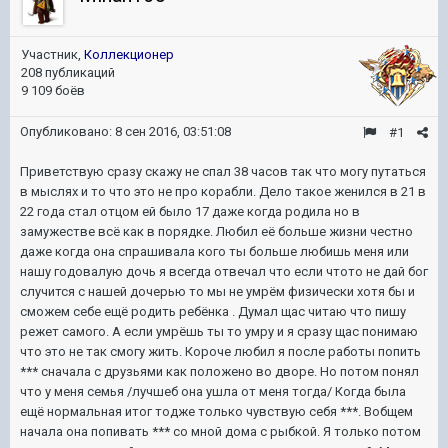
Участник,
Коллекционер
208 публикаций
9 109 боёв
Опубликовано:
8 сен 2016, 03:51:08
#1
Приветствую сразу скажу не спал 38 часов так что могу путаться
в мыслях и то что это не про корабли. Дело такое женился в 21 в
22 года стал отцом ей было 17 даже когда родила но в
замужестве всё как в порядке. Любил её больше жизни честно
даже когда она спрашивала кого ты больше любишь меня или
нашу годовалую дочь я всегда отвечал что если чтото не дай бог
случится с нашей дочерью то мы не умрём физически хотя бы и
сможем себе ещё родить ребёнка . Думал щас читаю что пишу
режет самого. А если умрёшь ты то умру и я сразу щас понимаю
что это не так смогу жить. Короче любил я после работы попить
*** сначала с друзьями как положено во дворе. Но потом понял
что у меня семья /лучшеб она ушла от меня тогда/ Когда была
ещё нормальная итог тодже только чувствую себя ***. Вобщем
начала она попивать *** со мной дома с рыбкой. Я только потом