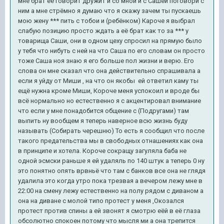
мне брат её говорит дружит и со мной и с Сашей поговори с
ним а мне стрёмно я думаю что я скажу зачем ты пускаешь
мою жену *** пить с тобои и (ребёнком) Кароче я выбрал
слабую позицию просто ждать а её брат как то за *** у
товарища Саши, они в одном цеху спросил на прямую было
у тебя что нибуть с ней на что Саша по его словам он просто
тоже Саша ноя знаю я его больше пол жизни и верю. Его
слова он мне сказал что она действительно спрашивала а
если я уйду от Миши , на что он якобы ей ответил каму ты
ещё нужна кроме Миши, Короче меня успокоил и вроде бы
всё нормально но естественно я с акцентировал внимание
что если у мне понадобится общение с (Подругами) там
выпить ну вообщем я теперь наверное всю жизнь буду
называть (Собирать черешню) То есть я сообщил что после
такого предательства мы в свободных отнашениях как она
в принципе и хотела. Короче сокращу загуляла баба не
одной эсмски раньше я ей удаляль по 140 штук а теперь 0 ну
это понятно опять врвньё что там с банков все она не глядя
удалила это когда утро пока трезвая а вечером лежу мне в
22:00 на смену лежу естественно на полу рядом с диваном а
она на диване с молой типо протест у меня ,Окозался
протест против спины а ей звонят я смотрю еёй в её глаза
обсолютно спокоен потому что мысля ми а она трепится