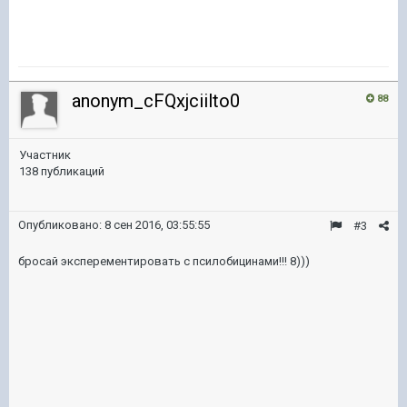
anonym_cFQxjciilto0
88
Участник
138 публикаций
Опубликовано:
8 сен 2016, 03:55:55
#3
бросай эксперементировать с псилобицинами!!! 8)))