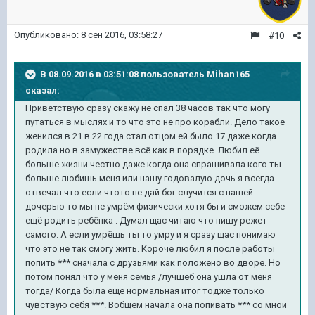
Опубликовано:
8 сен 2016, 03:58:27
#10
В 08.09.2016 в 03:51:08 пользователь Mihan165
сказал:
Приветствую сразу скажу не спал 38 часов так что могу
путаться в мыслях и то что это не про корабли. Дело такое
женился в 21 в 22 года стал отцом ей было 17 даже когда
родила но в замужестве всё как в порядке. Любил её
больше жизни честно даже когда она спрашивала кого ты
больше любишь меня или нашу годовалую дочь я всегда
отвечал что если чтото не дай бог случится с нашей
дочерью то мы не умрём физически хотя бы и сможем себе
ещё родить ребёнка . Думал щас читаю что пишу режет
самого. А если умрёшь ты то умру и я сразу щас понимаю
что это не так смогу жить. Короче любил я после работы
попить *** сначала с друзьями как положено во дворе. Но
потом понял что у меня семья /лучшеб она ушла от меня
тогда/ Когда была ещё нормальная итог тодже только
чувствую себя ***. Вобщем начала она попивать *** со мной