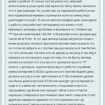
дома с рыбкой. Я только потом узнал что женский
алкоголизм в разы хуже чем мужской. Могу смело признать
что я сам зависим. Но я работаю на серьёзной работе и как
все нормальные мужики отряхнулся если на смену лицо
разгладил и пошёл. А она не смогла каждый день приходила
с работы она работает пятидневку это важно чтоб
прикинуть размеры проблемы и выпивала по 7-8 баночек
*** при её комплекции 154 СМ и 36 размер ноги у дочери щас
такой же в 9 лет. А тут два месяца назад загуляла и скем с
моим ну можно сказать братаном причём сама сказала что
он готов её забрать и с тестем сам договориться тем более
тот его начльник. На него зла не держу за её уход я так ему и
написал но поговорить надо потому что её брату своему
колеге он сказал что она просто приехала просто ***
попить с дочерью. кароче прихожу я с работы с крайней
смены вечерней в 00;30 а дома ни кого причём будний день
дочке в школу а я как чувствовал в 21:00 позванил домой
она была дома короче в 01:00 они заходят доч в переди по
зади это у меня нет сил выяснять отнашения я просто
спрашиваю где были они говорят обе в голос У Насти
черешню собирали и протягивает мне пакет сама ели стоит
други вы наверное думаете что это развязка нет до
развязки ещё 2 месяца вранья и слепой глупой веры.