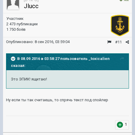
Jlucc
Участник
2 473 публикации
1 750 боёв
Опубликовано:
8 сен 2016, 03:59:04
#11
В 08.09.2016 в 03:58:27 пользователь _toxicalien
сказал:
Это ЭПИК! ящитаю!
Ну если ты так считаешь, то спрячь текст под спойлер
1