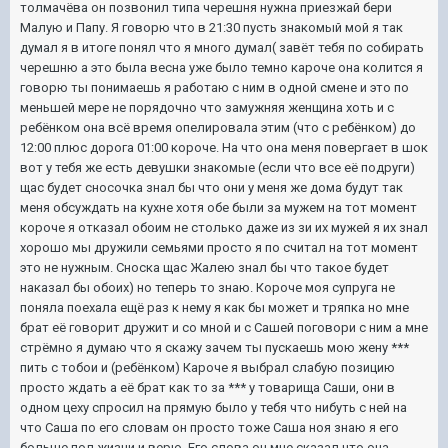
толмачёва он позвонил типа черешня нужна приезжай бери
Малую и Папу. Я говорю что в 21:30 пусть знакомый мой я так
думал я в итоге понял что я много думал( завёт тебя по собирать
черешню а это была весна уже было темно кароче она колится я
говорю ты понимаешь я работаю с ним в одной смене и это по
меньшей мере не порядочно что замужняя женщина хоть и с
ребёнком она всё время опелировала этим (что с ребёнком) до
12:00 плюс дорога 01:00 короче. На что она меня повергает в шок
вот у тебя же есть девушки знакомые (если что все её подруги)
щас будет сносочка знал бы что они у меня же дома будут так
меня обсуждать на кухне хотя обе были за мужем на тот момент
короче я отказал обоим не столько даже из зи их мужей я их знал
хорошо мы дружили семьями просто я по считал на тот момент
это не нужным. Сноска щас Жалею знал бы что такое будет
наказал бы обоих) но теперь то знаю. Короче моя супруга не
поняла поехала ещё раз к нему я как бы может и тряпка но мне
брат её говорит дружит и со мной и с Сашей поговори с ним а мне
стрёмно я думаю что я скажу зачем ты пускаешь мою жену ***
пить с тобои и (ребёнком) Кароче я выбрал слабую позицию
просто ждать а её брат как то за *** у товарища Саши, они в
одном цеху спросил на прямую было у тебя что нибуть с ней на
что Саша по его словам он просто тоже Саша ноя знаю я его
больше пол жизни и верю. Его слова он мне сказал что она