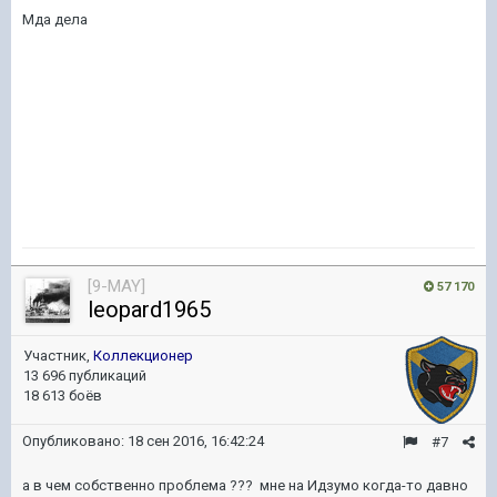
Мда дела
[9-MAY]
57 170
leopard1965
Участник,
Коллекционер
13 696 публикаций
18 613 боёв
Опубликовано:
18 сен 2016, 16:42:24
#7
а в чем собственно проблема ??? мне на Идзумо когда-то давно