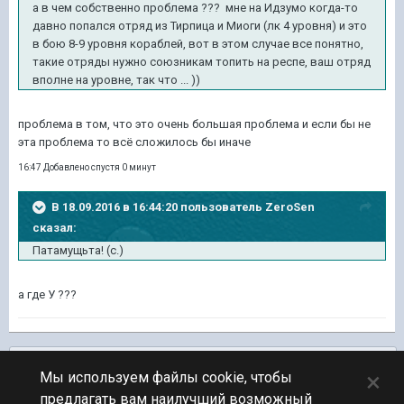
а в чем собственно проблема ??? мне на Идзумо когда-то
давно попался отряд из Тирпица и Миоги (лк 4 уровня) и это
в бою 8-9 уровня кораблей, вот в этом случае все понятно,
такие отряды нужно союзникам топить на респе, ваш отряд
вполне на уровне, так что ... ))
проблема в том, что это очень большая проблема и если бы не
эта проблема то всё сложилось бы иначе
16:47 Добавлено спустя 0 минут
В 18.09.2016 в 16:44:20 пользователь ZeroSen
сказал:
Патамущьта! (с.)
а где У ???
Подписчики
0
×
Мы используем файлы cookie, чтобы
предлагать вам наилучший возможный