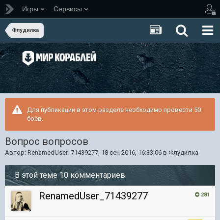
Игры
Сервисы
Флудилка
Для публикации в этом разделе необходимо провести 50
боёв.
Вопрос вопросов
Автор:
RenamedUser_71439277
,
18 сен 2016, 16:33:06
в
Флудилка
В этой теме 10 комментариев
RenamedUser_71439277
281