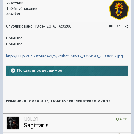
Участник
1 536 публикаций
384 боя
Опубликовано:
18 сен 2016, 16:33:06
#1
Почему?
Почему?
http://i11.pixs.ru/storage/2/5/7/shot160917_1439493_23338257.jpg
Показать содержимое
Изменено
18 сен 2016, 16:34:15
пользователем VVarta
[JOLLY]
4 811
Sagittaris