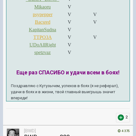
Mikaoru
V
psypepper
V
V
Bacsred
V
V
KapitanSudna
V
TTPO3A
V
V
UDoAllRight
V
spetzvaz
V
Еще раз СПАСИБО и удачи всем в боях!
Поздравляю с Кутузычем, успехов в боях (я не реферал),
удачи в боях и в жизни, твой главный выигрышь значит
впереди!
2
[BWD]
4 375