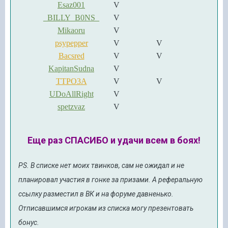
Esaz001
V
_BILLY_B0NS_
V
Mikaoru
V
psypepper
V
V
Bacsred
V
V
KapitanSudna
V
TTPO3A
V
V
UDoAllRight
V
spetzvaz
V
Еще раз СПАСИБО и удачи всем в боях!
PS. В списке нет моих твинков, сам не ожидал и не
планировал участия в гонке за призами. А реферальную
ссылку разместил в ВК и на форуме давненько.
Отписавшимся игрокам из списка могу презентовать
бонус.