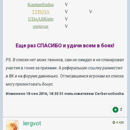
KapitanSudna
V
TTPO3A
V
V
UDoAllRight
V
spetzvaz
V
Еще раз СПАСИБО и удачи всем в боях!
PS. В списке нет моих твинков, сам не ожидал и не планировал
участия в гонке за призами. А реферальную ссылку разместил
в ВК и на форуме давненько. Отписавшимся игрокам из списка
могу презентовать бонус.
Изменено
18 сен 2016, 18:33:51
пользователем CerberusGosha
2
lergvot
4 425