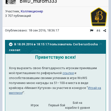
BWD_murom333
Участник,
Коллекционер
3 707 публикаций
Опубликовано:
18 сен 2016, 18:36:17
#4
В 18.09.2016 в 18:15:17 пользователь CerberusGosha
сказал:
Приветствую всех!
Хочу выразить свою благодарность игрокам принявшим
моё приглашение по реферальной
ссылке
и
способствовавшим своими успехами в игре WoWS
получению мною награды за 51–100-е места в виде
крейсера «Михаил Кутузов» за участие в конкурсе "
Играй на
миллион
!".
Бой на
Игрок
Первый бой
корабле 6 уровня