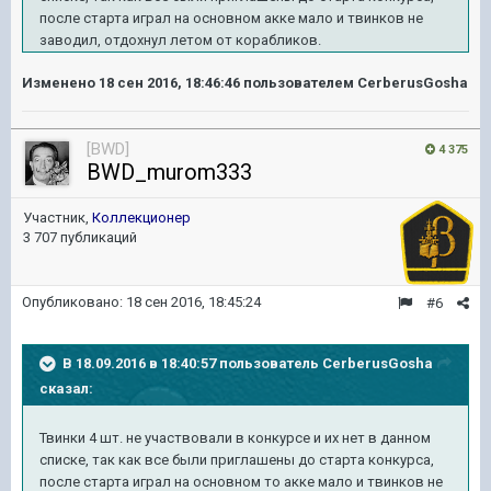
после старта играл на основном акке мало и твинков не
заводил, отдохнул летом от корабликов.
Изменено
18 сен 2016, 18:46:46
пользователем CerberusGosha
[BWD]
4 375
BWD_murom333
Участник,
Коллекционер
3 707 публикаций
Опубликовано:
18 сен 2016, 18:45:24
#6
В 18.09.2016 в 18:40:57 пользователь CerberusGosha
сказал:
Твинки 4 шт. не участвовали в конкурсе и их нет в данном
списке, так как все были приглашены до старта конкурса,
после старта играл на основном то акке мало и твинков не