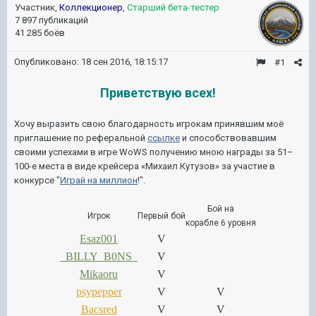
Участник,
Коллекционер
,
Старший бета-тестер
7 897 публикаций
41 285 боёв
Опубликовано:
18 сен 2016, 18:15:17
#1
Приветствую всех!
Хочу выразить свою благодарность игрокам принявшим моё
приглашение по реферальной
ссылке
и способствовавшим
своими успехами в игре WoWS получению мною награды за 51–
100-е места в виде крейсера «Михаил Кутузов» за участие в
конкурсе "
Играй на миллион
!".
Бой на
Игрок
Первый бой
корабле 6 уровня
Esaz001
V
_BILLY_B0NS_
V
Mikaoru
V
psypepper
V
V
Bacsred
V
V