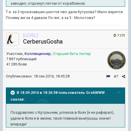
заводил, отдохнул летом от корабликов.
Т.е. за 3 прокачавших шестой лвл дали Кутузова? Мало верится.
Почему же за 4 давали Ло-янг, а за 3 - Молотова?
[LEVEL]
7 273
CerberusGosha
Участник,
Коллекционер
,
Старший бета-тестер
7 897 публикаций
41 285 боёв
Опубликовано:
18 сен 2016, 18:45:28
#7
В 18.09.2016 в 18:26:58 пользователь GrekWWW
сказал:
Поздравляю с Кутузычем, успехов в боях (я не реферал),
удачи в боях и в жизни, твой главный выигрышь значит
впереди!