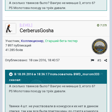
А сколько твинков было? Вангую не меньше 3, итого 6?
PS Молотова походу за трёх давали.
[LEVEL]
7 273
CerberusGosha
Участник,
Коллекционер
,
Старший бета-тестер
7 897 публикаций
41 285 боёв
Опубликовано:
18 сен 2016, 18:40:57
#5
В 18.09.2016 в 18:36:17 пользователь BWD_murom333
сказал:
А сколько твинков было? Вангую не меньше 3, итого 6?
PS Молотова походу за трёх давали.
Твинки 4 шт. не участвовали в конкурсе и их нет в данном
списке, так как все были приглашены до старта конкурса,