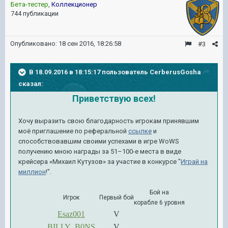
Бета-тестер
,
Коллекционер
744 публикации
Опубликовано:
18 сен 2016, 18:26:58
#3
В 18.09.2016 в 18:15:17 пользователь CerberusGosha
сказал:
Приветствую всех!
Хочу выразить свою благодарность игрокам принявшим
моё приглашение по реферальной
ссылке
и
способствовавшим своими успехами в игре WoWS
получению мною награды за 51–100-е места в виде
крейсера «Михаил Кутузов» за участие в конкурсе "
Играй на
миллион
!".
Бой на
Игрок
Первый бой
корабле 6 уровня
Esaz001
V
_BILLY_B0NS_
V