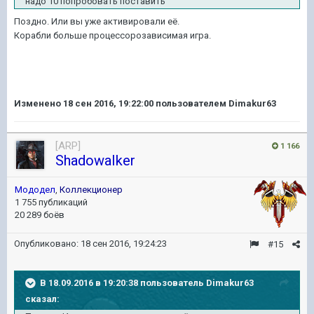
надо 10 попробовать поставить
Поздно. Или вы уже активировали её.
Корабли больше процессорозависимая игра.
Изменено
18 сен 2016, 19:22:00
пользователем Dimakur63
[ARP]
1 166
ShadowaIker
Мододел
,
Коллекционер
1 755 публикаций
20 289 боёв
Опубликовано:
18 сен 2016, 19:24:23
#15
В 18.09.2016 в 19:20:38 пользователь Dimakur63
сказал: