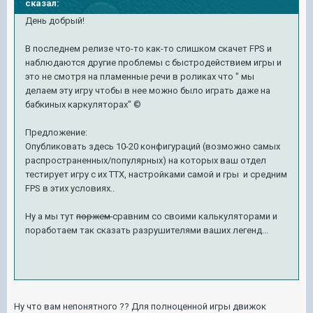
сказал:
День добрый!
В последнем релизе что-то как-то слишком скачет FPS и
наблюдаются другие проблемы с быстродействием игры и
это не смотря на пламенные речи в роликах что " мы
делаем эту игру чтобы в нее можно было играть даже на
бабкиных каркуляторах" ©
Предложение:
Опубликовать здесь 10-20 конфигураций (возможно самых
распространенных/популярных) на которых ваш отдел
тестирует игру с их ТТХ, настройками самой и гры и средним
FPS в этих условиях..
Ну а мы тут
поржем
сравним со своими калькуляторами и
поработаем так сказать разрушителями ваших легенд...
Ну что вам непонятного ?? Для полноценной игры движок