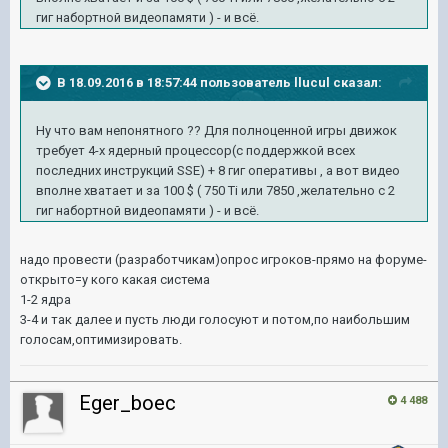
гиг набортной видеопамяти ) - и всё.
В 18.09.2016 в 18:57:44 пользователь llucul сказал:
Ну что вам непонятного ?? Для полноценной игры движок
требует 4-х ядерный процессор(с поддержкой всех
последних инструкций SSE) + 8 гиг оперативы , а вот видео
вполне хватает и за 100 $ ( 750 Ti или 7850 ,желательно с 2
гиг набортной видеопамяти ) - и всё.
надо провести (разработчикам)опрос игроков-прямо на форуме-
открыто=у кого какая система
1-2 ядра
3-4 и так далее и пусть люди голосуют и потом,по наибольшим
голосам,оптимизировать.
Eger_boec
4 488