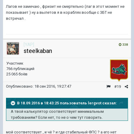
Лагов не замечаю , фризит не смертельно (лаг в этот момент не
показывает ) ну а вылетов я в кораблях вообще с ЗБТ не
встречал .
[YAP]
338
steelkaban
Участник
766 публикаций
25 065 боёв
Опубликовано:
18 сен 2016, 19:27:47
#19
В 18.09.2016 в 18:43:25 пользователь lergvot сказал:
А твой калькулятор соответствует минимальным
требованиям? Если нет, то не о чем тут говорить.
мой соответствует , и чё ? и где стабильный ФПС ? а его нет