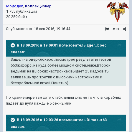
Мододел
,
Коллекционер
1 755 публикаций
20 289 боёв
Опубликовано:
18 сен 2016, 19:16:44
#13
В 18.09.2016 в 19:09:01 пользователь Eger_boec
сказал:
Зашел на оверклокерс ,посмотрел результаты тестов
650жифорс.,на куда более мощном системнике.Второй
ведьмак на высоких настройках выдает 25 кадров,ты
заливаешь про третий с высокими настройками и
беспроблемной игрой.Понятно)
По крайне мере там хотя стабильный фпс не то что в кораблях
падает до нуля каждые 5 сек - 2 мин
В 18.09.2016 в 19:03:26 пользователь Dimakur63
сказал: