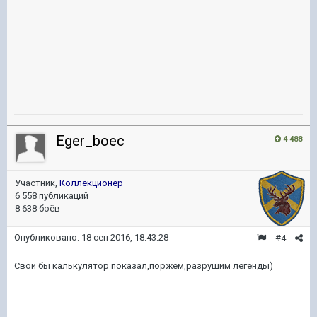
Eger_boec
4 488
Участник,
Коллекционер
6 558 публикаций
8 638 боёв
Опубликовано:
18 сен 2016, 18:43:28
#4
Свой бы калькулятор показал,поржем,разрушим легенды)