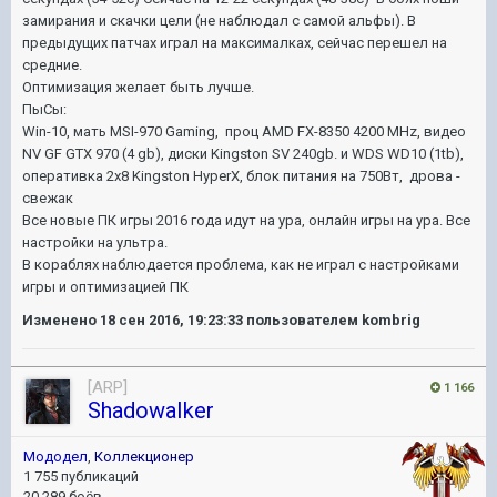
замирания и скачки цели (не наблюдал с самой альфы). В
предыдущих патчах играл на максималках, сейчас перешел на
средние.
Оптимизация желает быть лучше.
ПыСы:
Win-10, мать MSI-970 Gaming, проц AMD FX-8350 4200 MHz, видео
NV GF GTX 970 (4 gb), диски Kingston SV 240gb. и WDS WD10 (1tb),
оперативка 2х8 Kingston HyperX, блок питания на 750Вт, дрова -
свежак
Все новые ПК игры 2016 года идут на ура, онлайн игры на ура. Все
настройки на ультра.
В кораблях наблюдается проблема, как не играл с настройками
игры и оптимизацией ПК
Изменено
18 сен 2016, 19:23:33
пользователем kombrig
[ARP]
1 166
ShadowaIker
Мододел
,
Коллекционер
1 755 публикаций
20 289 боёв