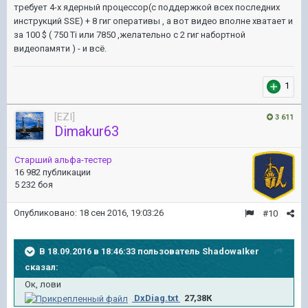
требует 4-х ядерный процессор(с поддержкой всех последних
инструкций SSE) + 8 гиг оперативы , а вот видео вполне хватает и
за 100 $ ( 750 Ti или 7850 ,желательно с 2 гиг набортной
видеопамяти ) - и всё.
1
[EZI]
3 611
Dimakur63
Старший альфа-тестер
16 982 публикации
5 232 боя
Опубликовано:
18 сен 2016, 19:03:26
#10
В 18.09.2016 в 18:46:33 пользователь ShadowaIker
сказал:
Ок, лови
DxDiag.txt
27,38К