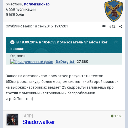
Участник,
Коллекционер
6 558 публикаций
8 638 боёв
Опубликовано:
18 сен 2016, 19:09:01
#12
В 18.09.2016 в 18:46:33 пользователь ShadowaIker
сказал:
Ок, лови
DxDiag.txt
27,38К
Зашел на оверклокерс ,посмотрел результаты тестов
650жифорс.,на куда более мощном системнике.Второй ведьмак
на высоких настройках выдает 25 кадров,ты заливаешь про
третий с высокими настройками и беспроблемной
игрой.Понятно)
[ARP]
1 166
ShadowaIker