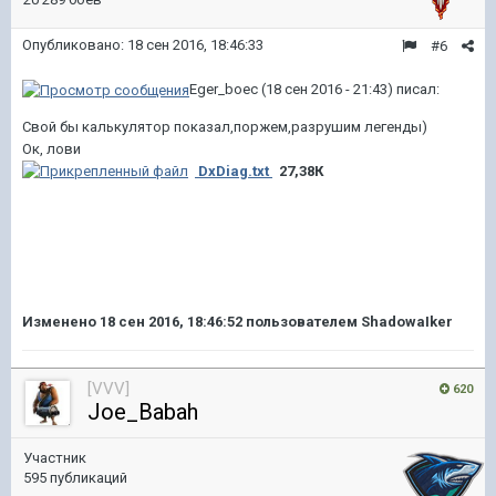
Опубликовано:
18 сен 2016, 18:46:33
#6
Eger_boec (18 сен 2016 - 21:43) писал:
Свой бы калькулятор показал,поржем,разрушим легенды)
Ок, лови
DxDiag.txt
27,38К
Изменено
18 сен 2016, 18:46:52
пользователем ShadowaIker
[VVV]
620
Joe_Babah
Участник
595 публикаций