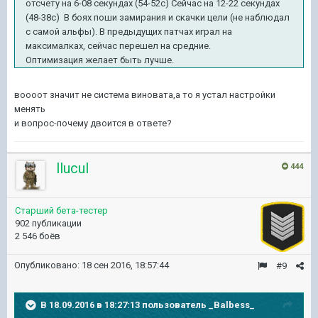
отсчету на 6-08 секундах (54-52с) Сейчас на 12-22 секундах
(48-38с) В боях поши замирания и скачки цели (не наблюдал
с самой альфы). В предыдущих патчах играл на
максималках, сейчас перешел на средние.
Оптимизация желает быть лучше.
воооот значит не система виновата,а то я устал настройки
менять
и вопрос-почему двоится в ответе?
llucul
444
Старший бета-тестер
902 публикации
2 546 боёв
Опубликовано:
18 сен 2016, 18:57:44
#9
В 18.09.2016 в 18:27:13 пользователь _Balbess_