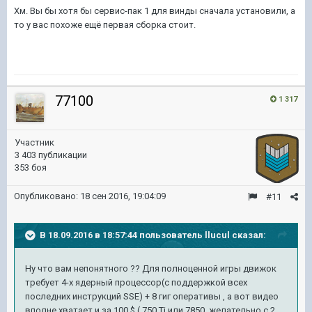
Хм. Вы бы хотя бы сервис-пак 1 для винды сначала установили, а
то у вас похоже ещё первая сборка стоит.
77100
1 317
Участник
3 403 публикации
353 боя
Опубликовано:
18 сен 2016, 19:04:09
#11
В 18.09.2016 в 18:57:44 пользователь llucul сказал:
Ну что вам непонятного ?? Для полноценной игры движок
требует 4-х ядерный процессор(с поддержкой всех
последних инструкций SSE) + 8 гиг оперативы , а вот видео
вполне хватает и за 100 $ ( 750 Ti или 7850 ,желательно с 2