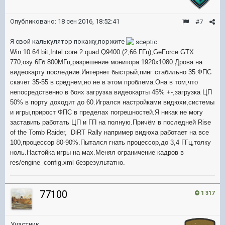
Опубликовано:
18 сен 2016, 18:52:41
#7
Я свой калькулятор покажу,поржите
Win 10 64 bit,Intel core 2 quad Q9400 (2,66 ГГц),GeForce GTX
770,озу 6Гб 800МГц,разрешение монитора 1920х1080.Дрова на
видеокарту последние.Интернет быстрый,пинг стабильно 35.ФПС
скачет 35-55 в среднем,но не в этом проблема.Она в том,что
непосредственно в боях загрузка видеокарты 45% +-,загрузка ЦП
50% в порту доходит до 60.Игрался настройками видюхи,системы
и игры,прирост ФПС в пределах погрешностей.Я никак не могу
заставить работать ЦП и ГП на полную.Причём в последней Rise
of the Tomb Raider, DiRT Rally например видюха работает на все
100,процессор 80-90%.Пытался гнать процессор,до 3,4 ГГц,толку
ноль.Настойка игры на мах.
Менял ограничение кадров в
res/engine_config.xml безрезультатно.
77100
1 317
Участник