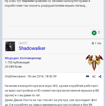
Ну а мы тут
поржем
сравним со своими калькуляторами и
поработаем так сказать разрушителями ваших легенд...
7
[ARP]
1 166
ShadowaIker
Мододел
,
Коллекционер
1 755 публикаций
20 289 боёв
Опубликовано:
18 сен 2016, 18:42:59
#2
На моем калькуляторе все игры WG, кроме кораблей работают
на макс настройках и HD клиентом при включенной музыке в ВК
(хром) и с модами по гиг.
Даже Дикая Охота не так глючит на ультре, как проседает фпс
до 0 в кораблях на самых минимальных настройках и без ВК