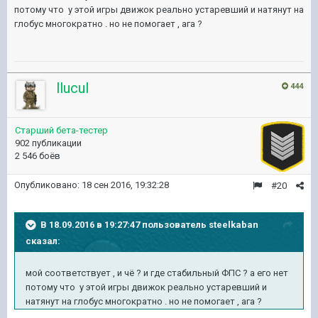
потому что у этой игры движок реально устаревший и натянут на
глобус многократно . но не помогает , ага ?
llucul
444
Старший бета-тестер
902 публикации
2 546 боёв
Опубликовано:
18 сен 2016, 19:32:28
#20
В 18.09.2016 в 19:27:47 пользователь steelkaban
сказал:
мой соответствует , и чё ? и где стабильный ФПС ? а его нет
потому что у этой игры движок реально устаревший и
натянут на глобус многократно . но не помогает , ага ?