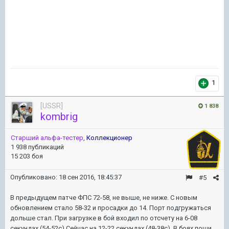
1
[USSR]
1 838
kombrig
Старший альфа-тестер
,
Коллекционер
1 938 публикаций
15 203 боя
Опубликовано:
18 сен 2016, 18:45:37
#5
В предыдущем патче ФПС 72-58, не выше, не ниже. С новым
обновлением стало 58-32 и просадки до 14. Порт подгружаться
дольше стал. При загрузке в бой входил по отсчету на 6-08
секундах (54-52с) Сейчас на 12-22 секундах (48-38с) В боях поши