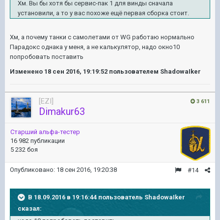
Хм. Вы бы хотя бы сервис-пак 1 для винды сначала
установили, а то у вас похоже ещё первая сборка стоит.
Хм, а почему танки с самолетами от WG работаю нормально
Парадокс однака у меня, а не калькулятор, надо окно10
попробовать поставить
Изменено
18 сен 2016, 19:19:52
пользователем ShadowaIker
[EZI]
3 611
Dimakur63
Старший альфа-тестер
16 982 публикации
5 232 боя
Опубликовано:
18 сен 2016, 19:20:38
#14
В 18.09.2016 в 19:16:44 пользователь ShadowaIker
сказал: