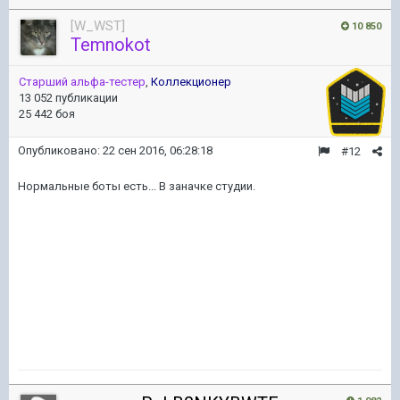
[W_WST]
10 850
Temnokot
Старший альфа-тестер
,
Коллекционер
13 052 публикации
25 442 боя
Опубликовано:
22 сен 2016, 06:28:18
#12
Нормальные боты есть... В заначке студии.