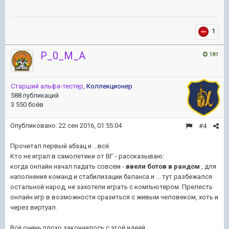
1
P_0_M_A
181
Старший альфа-тестер
,
Коллекционер
588 публикаций
3 550 боёв
Опубликовано:
22 сен 2016, 01:55:04
#4
Прочитал первый абзац и ...всё.
Кто не играл в самолетики от ВГ - рассказываю:
когда онлайн начал падать совсем -
ввели ботов в рандом
, для
наполнения команд и стабилизации баланса и ... тут разбежался
остальной народ, не захотели играть с компьютером. Прелесть
онлайн игр в возможности сразиться с живым человеком, хоть и
через виртуал.
Всё очень плохо закончилось с этой идеей.