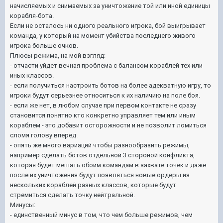
начисляемых и снимаемых за уничтожение той или иной единицы
корабля-бота.
Если не осталось ни одного реального игрока, бой выигрывает
команда, у который на момент убийства последнего живого
игрока больше очков.
Плюсы режима, на мой взгляд:
- отчасти уйдет вечная проблема с балансом кораблей тех или
иных классов.
- если получиться настроить ботов на более адекватную игру, то
игроки будут серьезнее относиться к их наличию на поле боя.
- если же нет, в любом случае при первом контакте не сразу
становится понятно кто конкретно управляет тем или иным
кораблем - это добавит осторожности и не позволит ломиться
сломя голову вперед.
- опять же много вариаций чтобы разнообразить режимы,
например сделать ботов отдельной 3 стороной конфликта,
которая будет мешать обоим командам в захвате точек и даже
после их уничтожения будут появляться новые ордеры из
нескольких кораблей разных классов, которые будут
стремиться сделать точку нейтральной.
Минусы:
- единственный минус в том, что чем больше режимов, чем