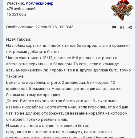
Участник,
Коллекционер
478 публикаций
15 051 бой
Опубликовано:
22 сен 2016, 00:13:45
#1
Идея такова:
На любых картах и для любых типов боев предлагаю в сражения
с игроками добавить ботов.
Число участников 12*12, не менее 6*6 реальных игроков с
абсолютно зеркальным балансом. То есть, если в команде
есть американский лк 7 уровня, то и в другой должен быть точно
такой же.
Баланс по кораблям, строго: 2 авианосца, 6 линкоров, 10
крейсеров, 6 эсминцев. Недостающие позиции заполняются
ботами по тому же принципу.
Далее. Вместо ников и меток ботов должны быть только
названия кораблей. Соответственно, если игрок пишет в общий
чат, то не должно отображаться название корабля на котором
он играет, только реальный ник.
И самое главное отличие - потенциал ботов
предлагаю использовать по максимуму, насколько это
возможно в отличие от кооперативных боев. Например, если