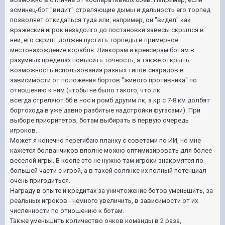
эсминец-бот "видит" стреляющие дымы и дальность его торпед
позволяет откидаться туда или, например, он "видел" как
вражеский игрок незадолго до постановки завесы скрылся в
ней, его скрипт должен пустить торпеды в примерное
местонахождение корабля. Линкорам и крейсерам ботам в
разумных пределах повысить точность, а также открыть
возможность использования разных типов снарядов в
зависимости от положения бортов "живого противника" по
отношению к ним (чтобы не было такого, что лк
всегда стреляют бб в нос и ромб другим лк, а кр с 7-8 км долбят
бортохода в уже давно разбитые надстройки фугасами). При
выборе приоритетов, ботам выбирать в первую очередь
игроков.
Может я конечно перегибаю планку с советами по ИИ, но мне
кажется болванчиков вполне можно оптимизировать для более
веселой игры. В коопе это не нужно там игроки знакомятся по-
большей части с игрой, а в такой солянке их полный потенциал
очень пригодиться.
Награду в опыте и кредитах за уничтожение ботов уменьшить, за
реальных игроков - немного увеличить, в зависимости от их
численности по отношению к ботам.
Также уменьшить количество очков команды в 2 раза,