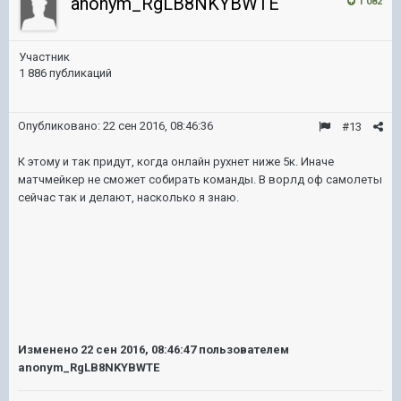
anonym_RgLB8NKYBWTE
1 082
Участник
1 886 публикаций
Опубликовано:
22 сен 2016, 08:46:36
#13
К этому и так придут, когда онлайн рухнет ниже 5к. Иначе
матчмейкер не сможет собирать команды. В ворлд оф самолеты
сейчас так и делают, насколько я знаю.
Изменено
22 сен 2016, 08:46:47
пользователем
anonym_RgLB8NKYBWTE