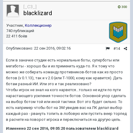
[_C3_]
300
blacklizard
Участник,
Коллекционер
740 публикаций
22 411 боёв
Опубликовано:
22 сен 2016, 09:02:16
#14
Если в заначке студии есть нормальные боты, суперботы или
мегаботы - хорошо бы и их применить куда-то. Я к тому что
можно же собирать команду противников-ботов как из просто
ботов (v 0.1.13), так и v 2.0 (или Т-1000, кому как нравится). Дать
ботам разный ИИ. Или это и так реализовано?
Чтобы игрок не знал на кого нарвется...только не идти по пути
нарастающего усиления точности ботов. Основной упор сделать
на выбор ботом той или иной тактики. Вот это будет сильно. То
есть например чтобы бот на ЭМ увидев вас на ЛК делал выбор
каждый раз - рвануть топить в лобовую или пустить веер торпед
в расчете на поворот игрока и переключиться на другую цель.
Изменено
22 сен 2016, 09:05:20
пользователем blacklizard