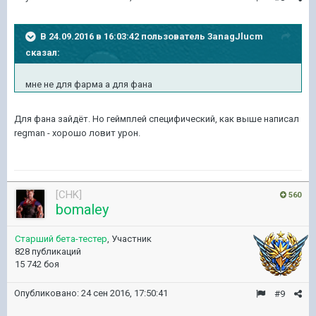
В 24.09.2016 в 16:03:42 пользователь 3anagJlucm
сказал:
мне не для фарма а для фана
Для фана зайдёт. Но геймплей специфический, как выше написал
regman - хорошо ловит урон.
[CHK]
560
bomaley
Старший бета-тестер
, Участник
828 публикаций
15 742 боя
Опубликовано:
24 сен 2016, 17:50:41
#9