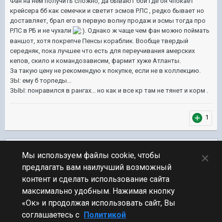
Фан на нем получить сложно, да бывают бои где он чпокает
крейсера бб как семечки и светит эсмов РЛС , редко бывает но
доставляет, брал его в первую волну продаж и эсмы тогда про
РЛС в РБ и не чухали
. Однако ж чаще чем фан можно поймать
ваншот, хотя покрепче Пенсы кораблик. Вообще твердый
середняк, пока лучшее что есть для переучивания амерских
кепов, скило и командозависим, фармит хуже Атланты.
За такую цену не рекомендую к покупке, если не в коллекцию.
ЗЫ: ему б торпеды...
ЗЫЫ: понравился в рангах... но как и все кр там не тянет и корм .
1
Подписчики
0
×
Мы используем файлы cookie, чтобы
предлагать вам наилучший возможный
ПЕРЕЙТИ К СПИСКУ ТЕМ
контент и сделать использование сайта
Обсуждение Мира Кораблей
максимально удобным. Нажимая кнопку
«Ок» и продолжая использовать сайт, Вы
соглашаетесь с
Политикой