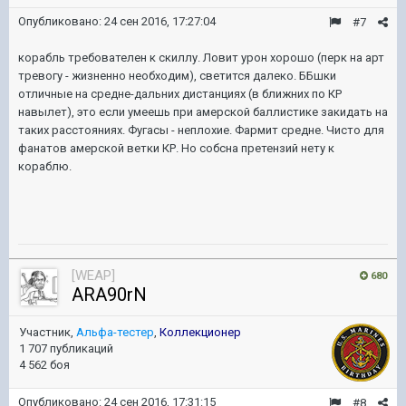
Опубликовано:
24 сен 2016, 17:27:04
#7
корабль требователен к скиллу. Ловит урон хорошо (перк на арт
тревогу - жизненно необходим), светится далеко. ББшки
отличные на средне-дальних дистанциях (в ближних по КР
навылет), это если умеешь при амерской баллистике закидать на
таких расстояниях. Фугасы - неплохие. Фармит средне. Чисто для
фанатов амерской ветки КР. Но собсна претензий нету к
кораблю.
[WEAP]
680
ARA90rN
Участник,
Альфа-тестер
,
Коллекционер
1 707 публикаций
4 562 боя
Опубликовано:
24 сен 2016, 17:31:15
#8