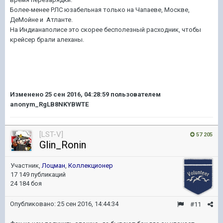
Более-менее РЛС юзабельная только на Чапаеве, Москве,
ДеМойне и Атланте.
На Индианаполисе это скорее бесполезный расходник, чтобы
крейсер брали алеханы.
Изменено
25 сен 2016, 04:28:59
пользователем
anonym_RgLB8NKYBWTE
[LST-V]
57 205
Glin_Ronin
Участник,
Лоцман
,
Коллекционер
17 149 публикаций
24 184 боя
Опубликовано:
25 сен 2016, 14:44:34
#11