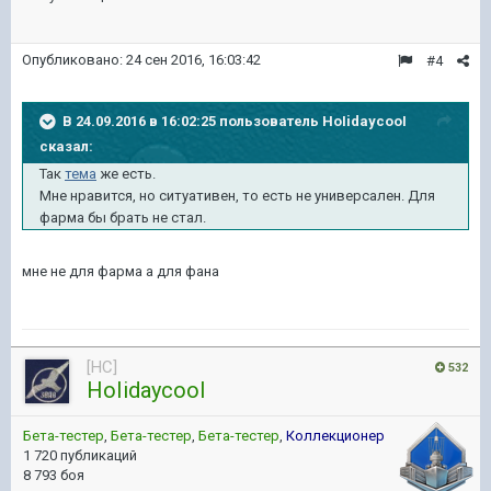
Опубликовано:
24 сен 2016, 16:03:42
#4
В 24.09.2016 в 16:02:25 пользователь HoIidaycooI
сказал:
Так
тема
же есть.
Мне нравится, но ситуативен, то есть не универсален. Для
фарма бы брать не стал.
мне не для фарма а для фана
[HC]
532
HoIidaycooI
Бета-тестер
,
Бета-тестер
,
Бета-тестер
,
Коллекционер
1 720 публикаций
8 793 боя