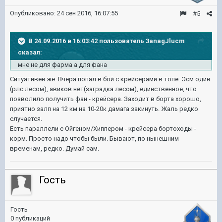
Опубликовано:
24 сен 2016, 16:07:55
#5
В 24.09.2016 в 16:03:42 пользователь 3anagJlucm
сказал:
мне не для фарма а для фана
Ситуативен же. Вчера попал в бой с крейсерами в топе. Эсм один
(рлс лесом), авиков нет(заградка лесом), единственное, что
позволило получить фан - крейсера. Заходит в борта хорошо,
приятно залп на 12 км на 10-20к дамага закинуть. Жаль редко
случается.
Есть параллели с Ойгеном/Хиппером - крейсера бортоходы -
корм. Просто надо чтобы были. Бывают, по нынешним
временам, редко. Думай сам.
Гость
Гость
0 публикаций