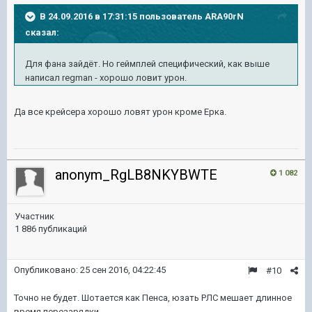
В 24.09.2016 в 17:31:15 пользователь ARA90rN
сказал:
Для фана зайдёт. Но геймплей специфический, как выше
написал regman - хорошо ловит урон.
Да все крейсера хорошо ловят урон кроме Ерка.
anonym_RgLB8NKYBWTE
1 082
Участник
1 886 публикаций
Опубликовано:
25 сен 2016, 04:22:45
#10
Точно не будет. Шотается как Пенса, юзать РЛС мешает длинное
время перезарядки.