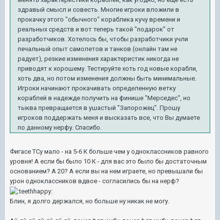
здравый смысл и совесть. Многие игроки вложили в
прокачку этого "обычного" кораблика кучу времени и
реальных средств и вот теперь такой "подарок" от
разработчиков. Хотелось бы, чтобы разработчики учли
печальный опыт самолетов и танков (онлайн там не
радует), резкие изменения характеристик никогда не
приводят к хорошему. Тестируйте хоть год новые корабли,
хоть два, но потом изменения должны быть минимальные.
Игроки начинают прокачивать определенную ветку
кораблей в надежде получить на финише "Мерседес", но
тыква превращается в ушастый "Запорожец". Прошу
игроков поддержать меня и высказать все, что Вы думаете
по данному нерфу. Спасибо.
Фигасе ТСу мало - на 5-6 К больше чем у одноклассников равного
уровня! А если бы было 10 К - для вас это было бы достаточным
основанием? А 20? А если вы на нем играете, но превышали бы
урон одноклассников вдвое - согласились бы на нерф?
Блин, я долго держался, но больше ну никак не могу.