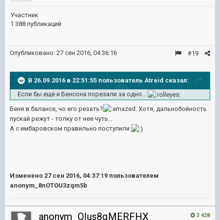
Участник
1 388 публикаций
Опубликовано:
27 сен 2016, 04:36:16
#19
В 26.09.2016 в 22:51:55 пользователь Atreid сказал:
Если бы ещё и Бенсона порезали за одно...
Беня в балансе, чо его резать?
Хотя, дальнобойность
пускай режут - толку от нее чуть...
А с имбаровском правильно поступили
Изменено
27 сен 2016, 04:37:19
пользователем
anonym_8nOTOU3zqm5b
anonym_QIus8qMERFHX
3 428