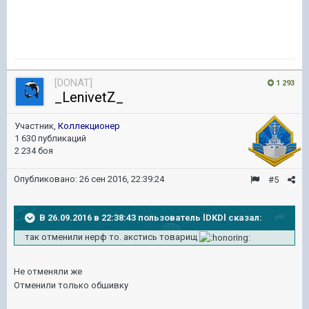
[DONAT]
1 293
_LenivetZ_
Участник,
Коллекционер
1 630 публикаций
2 234 боя
Опубликовано:
26 сен 2016, 22:39:24
#5
В 26.09.2016 в 22:38:43 пользователь lDKDl сказал:
так отменили нерф то. акстись товарищ
Не отменяли же
Отменили только обшивку