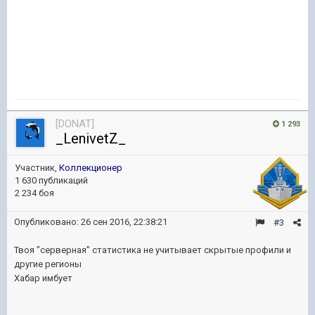
[DONAT]
1 293
_LenivetZ_
Участник,
Коллекционер
1 630 публикаций
2 234 боя
Опубликовано:
26 сен 2016, 22:38:21
#3
Твоя "серверная" статистика не учитывает скрытые профили и
другие регионы
Хабар имбует