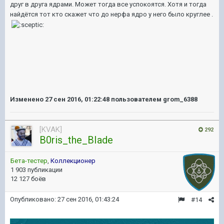
друг в друга ядрами. Может тогда все успокоятся. Хотя и тогда
найдётся тот кто скажет что до нерфа ядро у него было круглее .
Изменено
27 сен 2016, 01:22:48
пользователем grom_6388
[KVAK]
292
B0ris_the_BIade
Бета-тестер
,
Коллекционер
1 903 публикации
12 127 боёв
Опубликовано:
27 сен 2016, 01:43:24
#14