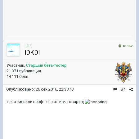
[JP]
16 152
lDKDl
Участник,
Старший бета-тестер
21 371 публикация
14 111 боёв
Опубликовано:
26 сен 2016, 22:38:43
#4
так отменили нерф то. акстись товарищ