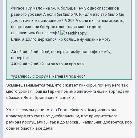
Фигасе ТСу мало - на 5-6 К больше чем у одноклассников
равного уровня! А если бы было 10 К - для вас это было бы
достаточным основанием? А 20? А если вы на нем играете,
но превышали бы урон одноклассников вдвое -
согласились бы на нерф?
Блин, я долго держался, но больше ну никак не могу.
Ай-яй-яй-яй-яй-яй-яй, понерфят имбу, понерфят имбу,
понерфят...
Ай-яй-яй-яй-яй-яй, ни за что ни про что...
*удаляюсь с форума, напевая под нос*
Эсминец занимается тем, что сжигает линкоры, почему него так
много урона? Правда Гиринг помимо жига-жига ещё и торпедами
обижает Ямат. Броневанны святые.
Хотя на самом деле - это в Европейском и Американском
клайстере его считают дисбалансным, вот приоритетного
региона послушались, так и до Москвы напильник доберётся, ибо
совиет биаст и все дела.