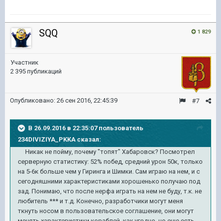
SQQ
1 829
Участник
2 395 публикаций
Опубликовано:
26 сен 2016, 22:45:39
#7
В 26.09.2016 в 22:35:07 пользователь
234DIVIZIYA_PKKA сказал:
Никак не пойму, почему "топят" Хабаровск? Посмотрел
серверную статистику: 52% побед, средний урон 50к, только
на 5-6к больше чем у Гиринга и Шимки. Сам играю на нем, и с
сегодняшними характеристиками хорошенько получаю под
зад. Понимаю, что после нерфа играть на нем не буду, т.к. не
любитель *** и т.д. Конечно, разработчики могут меня
ткнуть носом в пользовательское соглашение, они могут
менять характеристики кораблей, как угодно, но еще есть