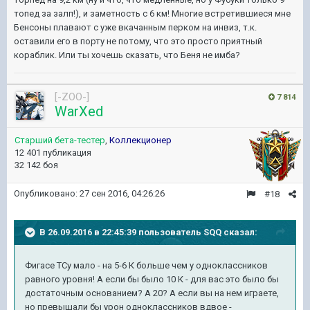
топед за залп!), и заметность с 6 км! Многие встретившиеся мне
Бенсоны плавают с уже вкачанным перком на инвиз, т.к.
оставили его в порту не потому, что это просто приятный
кораблик. Или ты хочешь сказать, что Беня не имба?
[-ZOO-]
7 814
WarXed
Старший бета-тестер
,
Коллекционер
12 401 публикация
32 142 боя
Опубликовано:
27 сен 2016, 04:26:26
#18
В 26.09.2016 в 22:45:39 пользователь SQQ сказал:
Фигасе ТСу мало - на 5-6 К больше чем у одноклассников
равного уровня! А если бы было 10 К - для вас это было бы
достаточным основанием? А 20? А если вы на нем играете,
но превышали бы урон одноклассников вдвое -