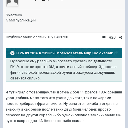
Участник
5 660 публикаций
Опубликовано:
27 сен 2016, 04:50:58
#20
В 26.09.2016 в 23:33:20 пользователь NupKoo сказал:
Ну вообще ему реально многовато срезали по дальности
ГК. Это-же не просто ЭМ, а почти легкий крейсер. Здоровая
фигня с плохой перекладкой рулей и радиусом циркуляции,
светится сильно.
Я тут играл с товарищем,так вот-за 2 боя 11 фрагов 180к средний
урон ,тобишь мало того что урона до черта,так и пожарами
просто добирает фраги нехило...Ну если это не имба ,тогда я не
знаю.Ну и как резон после таких двух боев,человек просто
пересел на другой корабль,ибо однокнопочное закликивание Лк-
ну это какраз для ЦА без какоголибо скилла...