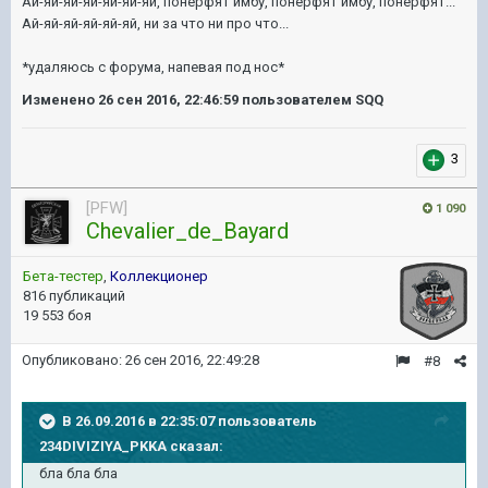
Ай-яй-яй-яй-яй-яй-яй, понерфят имбу, понерфят имбу, понерфят...
Ай-яй-яй-яй-яй-яй, ни за что ни про что...
*удаляюсь с форума, напевая под нос*
Изменено
26 сен 2016, 22:46:59
пользователем SQQ
3
[PFW]
1 090
Chevalier_de_Bayard
Бета-тестер
,
Коллекционер
816 публикаций
19 553 боя
Опубликовано:
26 сен 2016, 22:49:28
#8
В 26.09.2016 в 22:35:07 пользователь
234DIVIZIYA_PKKA сказал:
бла бла бла