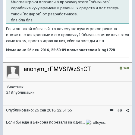
Многие игроки вложили в прокачку этого "обычного"
кораблика кучу времени и реальных средств и вот теперь
такой "подарок" от разработчиков.
бла бла бла
Если он такой обычный, то почему же куча игроков решила
вложить свои кровные в его прокачку? Обычные ветки качаются
самотеком, просто играя на них, сбивая звезды и.т.п
Изменено
26 сен 2016, 22:50:09
пользователем king1728
anonym_rFMVSIWzSnCT
168
Участник
218 публикаций
Опубликовано:
26 сен 2016, 22:51:55
#9
Если бы ещё и Бенсона порезали за одно...