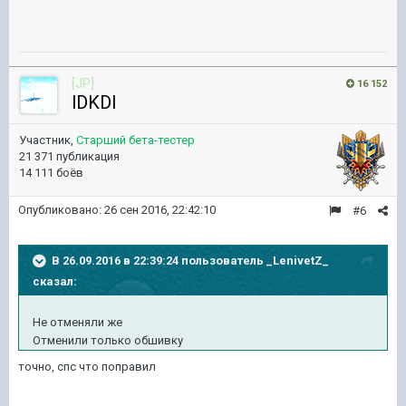
[JP]
16 152
lDKDl
Участник,
Старший бета-тестер
21 371 публикация
14 111 боёв
Опубликовано:
26 сен 2016, 22:42:10
#6
В 26.09.2016 в 22:39:24 пользователь _LenivetZ_
сказал:
Не отменяли же
Отменили только обшивку
точно, спс что поправил