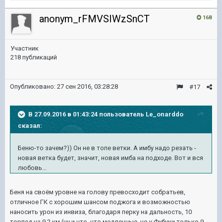
anonym_rFMVSIWzSnCT
168
Участник
218 публикаций
Опубликовано:
27 сен 2016, 03:28:28
#17
В 27.09.2016 в 01:43:24 пользователь Le_onarddo
сказал:
Беню-то зачем?)) Он не в топе ветки. А имбу надо резать -
новая ветка будет, значит, новая имба на подходе. Вот и вся
любовь...
Беня на своём уровне на голову превосходит собратьев,
отличное ГК с хорошим шансом поджога и возможностью
наносить урон из инвиза, благодаря перку на дальность, 10
торпед на 9,2 км (ну и что, что медленные, но у Фубуки только 9