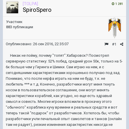
[TOLPA]
1 281
SpiroSpero
Участник
883 публикации
Опубликовано:
26 сен 2016, 22:35:07
#1
Никак не пойму, почему "топят" Хабаровск? Посмотрел
серверную статистику: 52% побед, средний урон 50к, только на 5-
6к больше чем у Гиринга и Шимки. Сам играю на нем, и с
сегодняшними характеристиками хорошенько получаю под зад.
Понимаю, что после нерфа играть на нем не буду, т.к. не
любитель *** и т.д. Конечно, разработчики могут меня ткнуть
носом в пользовательское соглашение, они могут менять
характеристики кораблей, как угодно, но еще есть здравый
смысл и совесть. Многие игроки вложили в прокачку этого
"обычного" кораблика кучу времени и реальных средств и вот
теперь такой "подарок" от разработчиков. Хотелось бы, чтобы
разработчики учли печальный опыт самолетов и танков (онлайн
там не радует), резкие изменения характеристик никогда не