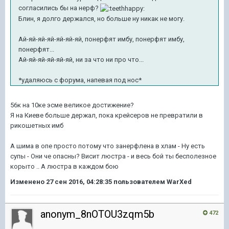
согласились бы на нерф?
Блин, я долго держался, но больше ну никак не могу.
Ай-яй-яй-яй-яй-яй-яй, понерфят имбу, понерфят имбу,
понерфят...
Ай-яй-яй-яй-яй-яй, ни за что ни про что...
*удаляюсь с форума, напевая под нос*
56к на 10ке эсме великое достижение?
Я на Киеве больше держал, пока крейсеров не превратили в
рикошетных имб
А шима в опе просто потому что занерфлена в хлам - Ну есть
супы - Они че опасны? Висит люстра - и весь бой ты бесполезное
корыто .. А люстра в каждом бою
Изменено
27 сен 2016, 04:28:35
пользователем WarXed
anonym_8nOTOU3zqm5b
472