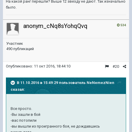
На какой ранг перешли? Выше 12 звезду не дают. Так изначально
было.
anonym_cNq8sYohqQvq
534
Участник
490 публикаций
Опубликовано:
11 окт 2016, 18:44:10
#20
В 11.10.2016 в 15:49:29 пользователь NeNemezNien
сказал:
Все просто.
-Вы зашли в бой
-вас потопили
-вы вышли из проигранного боя, не дождавшись