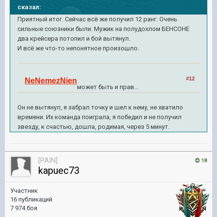
сказал:
Приятный итог. Сейчас всё же получил 12 ранг. Очень
сильные союзники были. Мужик на полудохлом БЕНСОНЕ
два крейсера потопил и бой вытянул.
И всё же что-то непонятное произошло.
#12
NeNemezNien
может быть и прав...
Он не вытянул, я забрал точку и шел к нему, не хватило
времени. Их команда поиграла, я победил и не получил
звезду, к счастью, дошла, родимая, через 5 минут.
[PAIN]
18
kapuec73
Участник
16 публикаций
7 974 боя