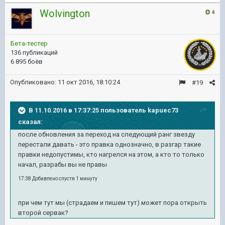
Wolvington
4
Бета-тестер
136 публикаций
6 895 боёв
Опубликовано:
11 окт 2016, 18:10:24
#19
В 11.10.2016 в 17:37:25 пользователь kapuec73
сказал:
после обновления за переход на следующий ранг звезду
перестали давать - это правка однозначно, в разгар такие
правки недопустимы, кто нагрелся на этом, а кто то только
начал, разрабы вы не правы
17:38 Добавлено спустя 1 минуту
при чем тут мы (страдаем и пишем тут) может пора открыть
второй сервак?