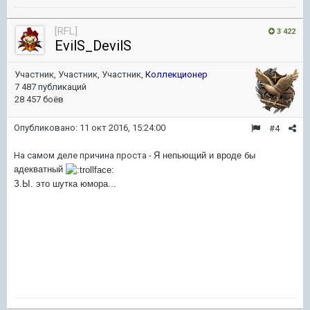
[RFL]
3 422
EvilS_DevilS
Участник, Участник, Участник,
Коллекционер
7 487 публикаций
28 457 боёв
Опубликовано:
11 окт 2016, 15:24:00
#4
На самом деле причина проста -
Я непьющий и вроде бы
адекватный
З.Ы. это шутка юмора...