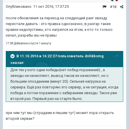
Опубликовано:
11 окт 2016, 17:37:25
#18
после обновления за переход на следующий ранг звезду
перестали давать - это правка однозначно, в разгар такие
правки недопустимы, кто нагрелся на этом, а кто то только
начал, разрабы вы не правы
17:38 Добавлено спустя 1 минуту
В 11.10.2016 в 16:22:37 пользователь dnhkbsmg
сказал:
Для тех у кого одни победы(нет побед-поражений) , а
звезды не начисляют, вывод таков их начисляют, но с
большим опозданием (минут 20). Сильная нагрузка на
сервера. Ещё раз повторяю это сервер, а не ситуация, когда
победа а потом поражение с забиранием звезды. Такое уже
второй раз. Первый раз на старте было.
при чем тут мы (страдаем и пишем тут) может пора открыть
второй сервак?