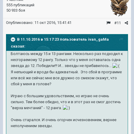
555 публикаций
50 933 боя
Опубликовано:
11 окт 2016, 15:41:41
#11
В 11.10.2016 в 15:17:23 пользователь ivan_gaMa
сказал:
Болтаюсь между 15 и 13 рангами. Несколько раз подходил к
несгораемому 12 рангу. Только что у меня оставалась одна
звезда до 12. Победили!!! И... звезды не прибавилось...
Я непьющий и вроде бы адекватный. Это сбой в программе
или всё же сейчас мне все дружно со смехом скажут, что
сбой у меня в голове?
Играю с большим удовольствием, но играю не очень
сильно. Тем более обидно, что и в этот раз не смог достичь
"верха мечтаний" - 12 ранга.
Очень старался. И очень огорчен исчезновением, вернее
неполучением звезды.