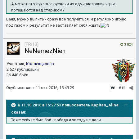
А может это лукавые русалки из администрации игры
потешаются над стариком?
Ваня, нужно выпить - сразу все получиться! Я регулярно играю
под газом и результат не заставляет себя ждать
[FRI13]
3 824
NeNemezNien
Участник,
Коллекционер
2 627 публикаций
36 448 боёв
Опубликовано:
11 окт 2016, 15:49:29
#12
В 11.10.2016 в 15:27:53 пользователь Kapitan_Alina
сказал:
Тоже сейчас был бой - победа и звезду не дали...