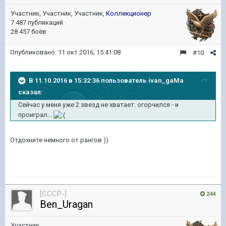
Участник, Участник, Участник,
Коллекционер
7 487 публикаций
28 457 боёв
Опубликовано:
11 окт 2016, 15:41:08
#10
В 11.10.2016 в 15:32:36 пользователь ivan_gaMa
сказал:
Сейчас у меня уже 2 звезд не хватает: огорчился - и
проиграл...
Отдохните немного от рангов ))
[CCCP-]
244
Ben_Uragan
Участник