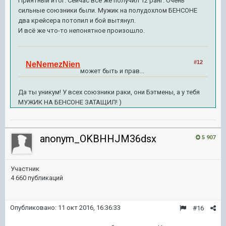
Приятный итог. Сейчас всё же получил 12 ранг. Очень
сильные союзники были. Мужик на полудохлом БЕНСОНЕ
два крейсера потопил и бой вытянул.
И всё же что-то непонятное произошло.
#12
NeNemezNien
может быть и прав...
Да ты уникум! У всех союзники раки, они Бэтмены, а у тебя
МУЖИК НА БЕНСОНЕ ЗАТАЩИЛ! )
anonym_OKBHHJM36dsx
5 907
Участник
4 660 публикаций
Опубликовано:
11 окт 2016, 16:36:33
#16