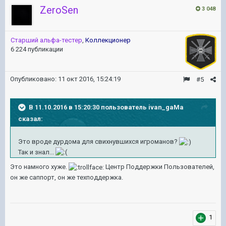
ZeroSen
3 048
Старший альфа-тестер
,
Коллекционер
6 224 публикации
Опубликовано:
11 окт 2016, 15:24:19
#5
В 11.10.2016 в 15:20:30 пользователь ivan_gaMa
сказал:
Это вроде дурдома для свихнувшихся игроманов?
Так и знал...
Это намного хуже.
Центр Поддержки Пользователей,
он же саппорт, он же техподдержка.
1