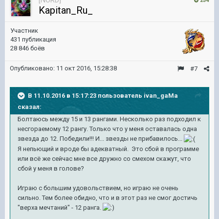
[NORD]
254
Kapitan_Ru_
Участник
431 публикация
28 846 боёв
Опубликовано:
11 окт 2016, 15:28:38
#7
В 11.10.2016 в 15:17:23 пользователь ivan_gaMa
сказал:
Болтаюсь между 15 и 13 рангами. Несколько раз подходил к
несгораемому 12 рангу. Только что у меня оставалась одна
звезда до 12. Победили!!! И... звезды не прибавилось...
Я непьющий и вроде бы адекватный. Это сбой в программе
или всё же сейчас мне все дружно со смехом скажут, что
сбой у меня в голове?
Играю с большим удовольствием, но играю не очень
сильно. Тем более обидно, что и в этот раз не смог достичь
"верха мечтаний" - 12 ранга.