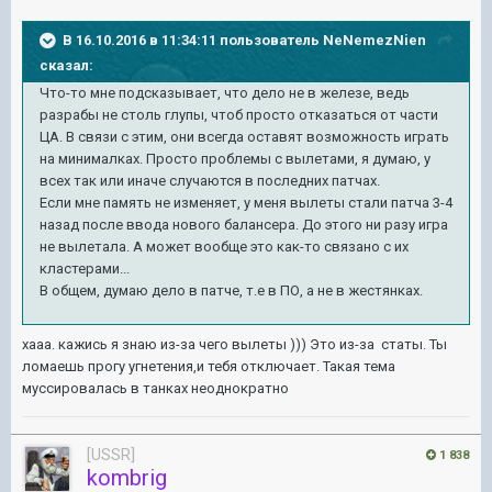
В 16.10.2016 в 11:34:11 пользователь NeNemezNien
сказал:
Что-то мне подсказывает, что дело не в железе, ведь
разрабы не столь глупы, чтоб просто отказаться от части
ЦА. В связи с этим, они всегда оставят возможность играть
на минималках. Просто проблемы с вылетами, я думаю, у
всех так или иначе случаются в последних патчах.
Если мне память не изменяет, у меня вылеты стали патча 3-4
назад после ввода нового балансера. До этого ни разу игра
не вылетала. А может вообще это как-то связано с их
кластерами...
В общем, думаю дело в патче, т.е в ПО, а не в жестянках.
хааа. кажись я знаю из-за чего вылеты ))) Это из-за статы. Ты
ломаешь прогу угнетения,и тебя отключает. Такая тема
муссировалась в танках неоднократно
[USSR]
1 838
kombrig