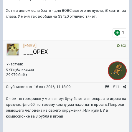
Хотя в целом если брать - для ВОВС все это не нужно, i3 хватит за
глаза. У меня так вообще на G3420 отлично тянет.
1
[ENSV]
803
___OPEX
Участник
678 публикаций
29 979 боёв
Опубликовано:
16 окт 2016, 11:18:09
#11
О чём ты говоришь у меняя ноутбуку 5 лет и я прекрасно играю на
средних. фпс 60. то твоему компу ума надо дать просто.Попроси
знающего человека из своего окружения. Или купи БУ в
комиссионке за 3 рубля и играй