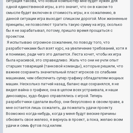
ситуация такова, что новый компьютер мне будет нужен для
одной единственной игры, а это значит, что он в каком-то
смысле будет включен в стоимость игры, и к сожалению, в
данной ситуации игра выходит слишком дорогой. Мои жизненные
принципы, не позволяют тратить такую сумму на игру, сколько
бы я не зарабатывал, потому, пришло время прощаться с
проектом.
Я испытываю огромное сожаление, по поводу того, что
разработчиками был взят курс, на увеличение требований, хотя я
и понимаю, ради чего это делается. Леста хочет, чтобы их игра
была красивой, это справедливо. Жаль что они не учли опыт
старших товарищей (танковой команды), которые решили, что
важнее сохранить значительный пласт игроков со слабыми
машинами, чем обеспечить супер графику обладателям мощных
машин. Несколько патчей назад, баланс еще сохранялся, я не
видел вайна о графике, она в целом всех устраивала, и наши
динозавры, худо-бедно справлялись с игрой. Теперь
разработчики сделали выбор, они безусловно в своем праве, а
мне остается лишь сожалеть, да пожелать удачи проекту.
Возможно когда-нибудь, когда у меня будут веские причины
обновить свое железо, я вернусь в проект, а пока, желаю всем
удачи и семь футов под килем.