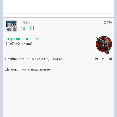
[PEPE]
730
rei_III
Старший бета-тестер
1 167 публикаций
Опубликовано:
16 окт 2016, 10:34:45
#3
Да, порт что-то подлагивает