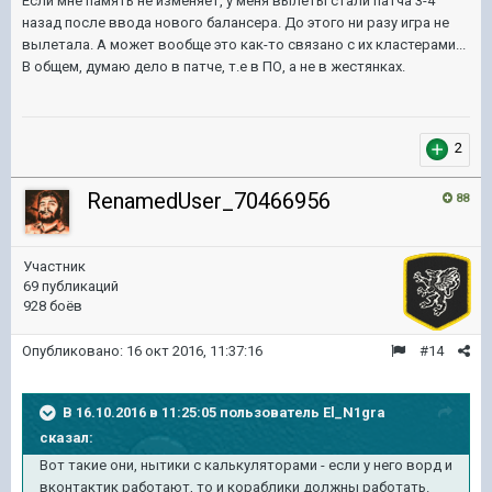
Если мне память не изменяет, у меня вылеты стали патча 3-4
назад после ввода нового балансера. До этого ни разу игра не
вылетала. А может вообще это как-то связано с их кластерами...
В общем, думаю дело в патче, т.е в ПО, а не в жестянках.
2
RenamedUser_70466956
88
Участник
69 публикаций
928 боёв
Опубликовано:
16 окт 2016, 11:37:16
#14
В 16.10.2016 в 11:25:05 пользователь El_N1gra
сказал:
Вот такие они, нытики с калькуляторами - если у него ворд и
вконтактик работают, то и кораблики должны работать.