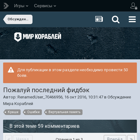
Игры
Сервисы
Обсуждение Мира Кораблей
Для публикации в этом разделе необходимо провести 50
боёв.
Пожалуй последний фидбэк
Автор:
RenamedUser_70466956
,
16 окт 2016, 10:31:47
в
Обсуждение
Мира Кораблей
Краши
Ошибки
Виртуальная память
В этой теме 59 комментариев
Назад
Вперёд
Страница 1 из 3