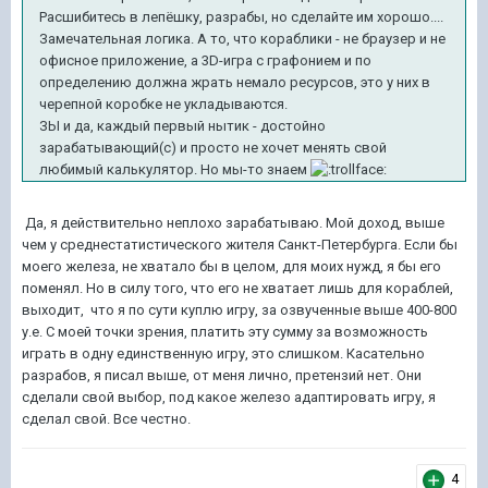
Расшибитесь в лепёшку, разрабы, но сделайте им хорошо....
Замечательная логика. А то, что кораблики - не браузер и не
офисное приложение, а 3D-игра с графонием и по
определению должна жрать немало ресурсов, это у них в
черепной коробке не укладываются.
ЗЫ и да, каждый первый нытик - достойно
зарабатывающий(с) и просто не хочет менять свой
любимый калькулятор. Но мы-то знаем
Да, я действительно неплохо зарабатываю. Мой доход, выше
чем у среднестатистического жителя Санкт-Петербурга. Если бы
моего железа, не хватало бы в целом, для моих нужд, я бы его
поменял. Но в силу того, что его не хватает лишь для кораблей,
выходит, что я по сути куплю игру, за озвученные выше 400-800
у.е. С моей точки зрения, платить эту сумму за возможность
играть в одну единственную игру, это слишком. Касательно
разрабов, я писал выше, от меня лично, претензий нет. Они
сделали свой выбор, под какое железо адаптировать игру, я
сделал свой. Все честно.
4