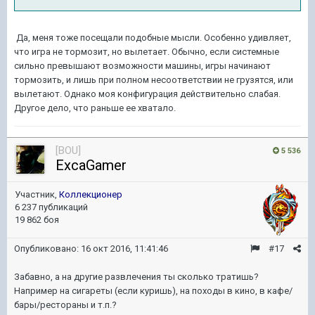
Да, меня тоже посещали подобные мысли. Особенно удивляет,
что игра не тормозит, но вылетает. Обычно, если системные
сильно превышают возможности машины, игры начинают
тормозить, и лишь при полном несоответствии не грузятся, или
вылетают. Однако моя конфигурация действительно слабая.
Другое дело, что раньше ее хватало.
[BOU]
5 536
ExcaGamer
Участник,
Коллекционер
6 237 публикаций
19 862 боя
Опубликовано:
16 окт 2016, 11:41:46
#17
Забавно, а на другие развлечения ты сколько тратишь?
Например на сигареты (если куришь), на походы в кино, в кафе/
бары/рестораны и т.п.?