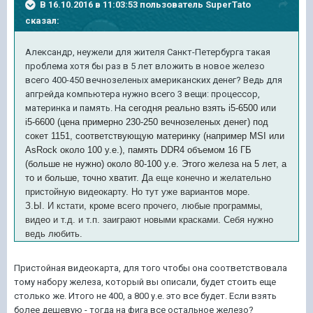
В 16.10.2016 в 11:03:53 пользователь SuperTato
сказал:
Александр, неужели для жителя Санкт-Петербурга такая
проблема хотя бы раз в 5 лет вложить в новое железо
всего 400-450 вечнозеленых американских денег? Ведь для
апгрейда компьютера нужно всего 3 вещи: процессор,
материнка и память. Н
а сегодня реально взять i5-6500 или
i5-6600 (цена примерно 230-250 вечнозеленых денег) под
сокет 1151, соответствующую материнку (например MSI или
AsRock около 100 у.е.), память DDR4 объемом
16 ГБ
(больше не нужно) около 80-100 у.е. Этого железа на 5 лет, а
то и больше, точно хватит. Д
а еще конечно и желательно
пристойную видеокарту. Но тут уже вариантов море.
З.Ы. И кстати, кроме всего прочего, любые программы,
видео и т.д. и т.п. заиграют новыми красками. Себя нужно
ведь любить.
Пристойная видеокарта, для того чтобы она соответствовала
тому набору железа, который вы описали, будет стоить еще
столько же. Итого не 400, а 800 у.е. это все будет. Если взять
более дешевую - тогда на фига все остальное железо?