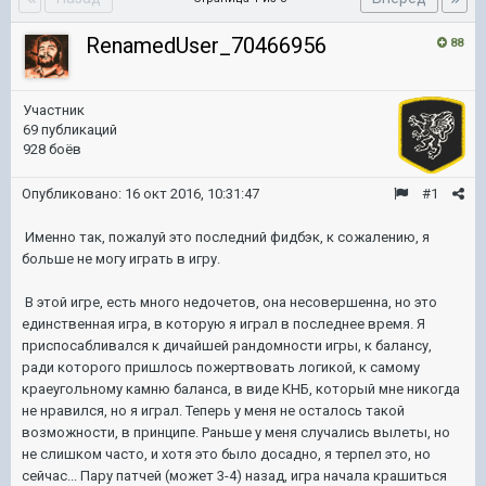
RenamedUser_70466956
88
Участник
69 публикаций
928 боёв
Опубликовано:
16 окт 2016, 10:31:47
#1
Именно так, пожалуй это последний фидбэк, к сожалению, я
больше не могу играть в игру.
В этой игре, есть много недочетов, она несовершенна, но это
единственная игра, в которую я играл в последнее время. Я
приспосабливался к дичайшей рандомности игры, к балансу,
ради которого пришлось пожертвовать логикой, к самому
краеугольному камню баланса, в виде КНБ, который мне никогда
не нравился, но я играл. Теперь у меня не осталось такой
возможности, в принципе. Раньше у меня случались вылеты, но
не слишком часто, и хотя это было досадно, я терпел это, но
сейчас... Пару патчей (может 3-4) назад, игра начала крашиться