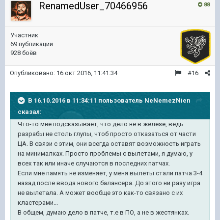
RenamedUser_70466956
88
Участник
69 публикаций
928 боёв
Опубликовано:
16 окт 2016, 11:41:34
#16
В 16.10.2016 в 11:34:11 пользователь NeNemezNien
сказал:
Что-то мне подсказывает, что дело не в железе, ведь
разрабы не столь глупы, чтоб просто отказаться от части
ЦА. В связи с этим, они всегда оставят возможность играть
на минималках. Просто проблемы с вылетами, я думаю, у
всех так или иначе случаются в последних патчах.
Если мне память не изменяет, у меня вылеты стали патча 3-4
назад после ввода нового балансера. До этого ни разу игра
не вылетала. А может вообще это как-то связано с их
кластерами...
В общем, думаю дело в патче, т.е в ПО, а не в жестянках.