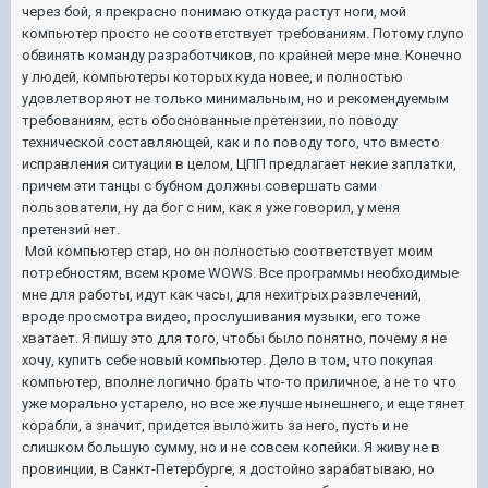
через бой, я прекрасно понимаю откуда растут ноги, мой
компьютер просто не соответствует требованиям. Потому глупо
обвинять команду разработчиков, по крайней мере мне. Конечно
у людей, компьютеры которых куда новее, и полностью
удовлетворяют не только минимальным, но и рекомендуемым
требованиям, есть обоснованные претензии, по поводу
технической составляющей, как и по поводу того, что вместо
исправления ситуации в целом, ЦПП предлагает некие заплатки,
причем эти танцы с бубном должны совершать сами
пользователи, ну да бог с ним, как я уже говорил, у меня
претензий нет.
Мой компьютер стар, но он полностью соответствует моим
потребностям, всем кроме WOWS. Все программы необходимые
мне для работы, идут как часы, для нехитрых развлечений,
вроде просмотра видео, прослушивания музыки, его тоже
хватает. Я пишу это для того, чтобы было понятно, почему я не
хочу, купить себе новый компьютер. Дело в том, что покупая
компьютер, вполне логично брать что-то приличное, а не то что
уже морально устарело, но все же лучше нынешнего, и еще тянет
корабли, а значит, придется выложить за него, пусть и не
слишком большую сумму, но и не совсем копейки. Я живу не в
провинции, в Санкт-Петербурге, я достойно зарабатываю, но