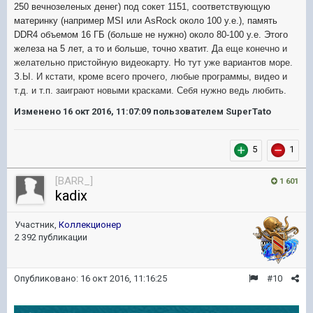
250 вечнозеленых денег) под сокет 1151, соответствующую
материнку (например MSI или AsRock около 100 у.е.), память
DDR4 объемом
16 ГБ (больше не нужно) около 80-100 у.е. Этого
железа на 5 лет, а то и больше, точно хватит. Д
а еще конечно и
желательно пристойную видеокарту. Но тут уже вариантов море.
З.Ы. И кстати, кроме всего прочего, любые программы, видео и
т.д. и т.п. заиграют новыми красками. Себя нужно ведь любить.
Изменено
16 окт 2016, 11:07:09
пользователем SuperTato
5
1
[BARR_]
1 601
kadix
Участник,
Коллекционер
2 392 публикации
Опубликовано:
16 окт 2016, 11:16:25
#10