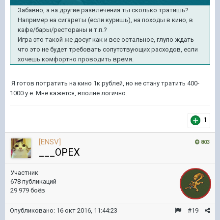
Забавно, а на другие развлечения ты сколько тратишь?
Например на сигареты (если куришь), на походы в кино, в
кафе/бары/рестораны и т.п.?
Игра это такой же досуг как и все остальное, глупо ждать
что это не будет требовать сопутствующих расходов, если
хочешь комфортно проводить время.
Я готов потратить на кино 1к рублей, но не стану тратить 400-
1000 у.е. Мне кажется, вполне логично.
1
[ENSV]
803
___OPEX
Участник
678 публикаций
29 979 боёв
Опубликовано:
16 окт 2016, 11:44:23
#19