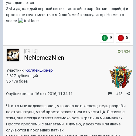
укладываются.
ЗЫ и да, каждый первый нытик - достойно зарабатывающий(с) и
просто не хочет менять свой любимый калькулятор. Но мы-то
знаем
9
5
[FRI13]
3 824
NeNemezNien
Участник,
Коллекционер
2 627 публикаций
36 478 боёв
Опубликовано:
16 окт 2016, 11:34:11
#13
Что-то мне подсказывает, что дело не в железе, ведь разрабы
не столь глупы, чтоб просто отказаться от части ЦА. В связи с
этим, они всегда оставят возможность играть на минималках.
Просто проблемы с вылетами, я думаю, у всех так или иначе
случаются в последних патчах.