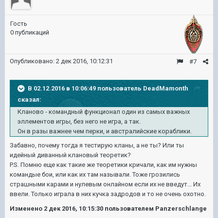
Гость
0 публикаций
Опубликовано:
2 дек 2016, 10:12:31
#7
В 02.12.2016 в 10:06:49 пользователь DeadMamonth
сказал:
Кланово - командный функционал один из самых важных
эллементов игры, без него не игра, а так.
Он в разы важнее чем перки, и австралийские кораблики.
Забавно, почему тогда я тестирую кланы, а не ты? Или ты
идейный диванный клановый теоретик?
P.S. Помню еще как такие же теоретики кричали, как им нужны
командые бои, или как их там называли. Тоже грозились
страшными карами и нулевым онлайном если их не введут... Их
ввели. Только играла в них кучка задродов и то не очень охотно.
Изменено
2 дек 2016, 10:15:30
пользователем Panzerschlange