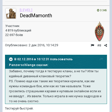
[LEVEL]
3 345
DeadMamonth
Участник
4 819 публикаций
22 697 боёв
Опубликовано:
2 дек 2016, 10:14:29
#8
В 02.12.2016 в 10:12:31 пользователь
Panzerschlange сказал:
Забавно, почему тогда я тестирую кланы, а не ты? Или ты
идейный диванный клановый теоретик?
P.S. Помню еще как такие же теоретики кричали, как им
нужны командые бои, или как их там называли. Тоже
грозились страшными карами и нулевым онлайном если их
не введут... Их ввели. Только играла в них кучка задродов и
то не очень охотно.
Тестируй быстрей.