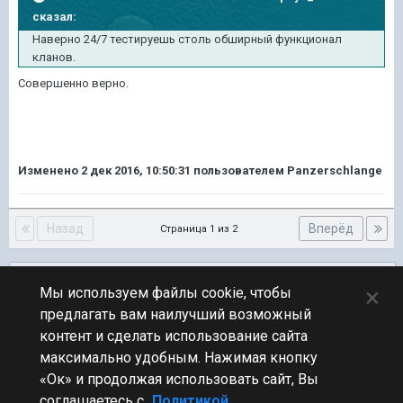
сказал:
Наверно 24/7 тестируешь столь обширный функционал
кланов.
Совершенно верно.
Изменено
2 дек 2016, 10:50:31
пользователем Panzerschlange
Назад
Вперёд
Страница 1 из 2
Подписчики
0
×
Мы используем файлы cookie, чтобы
предлагать вам наилучший возможный
ПЕРЕЙТИ К СПИСКУ ТЕМ
контент и сделать использование сайта
Обсуждение Мира Кораблей
максимально удобным. Нажимая кнопку
«Ок» и продолжая использовать сайт, Вы
соглашаетесь с
Политикой