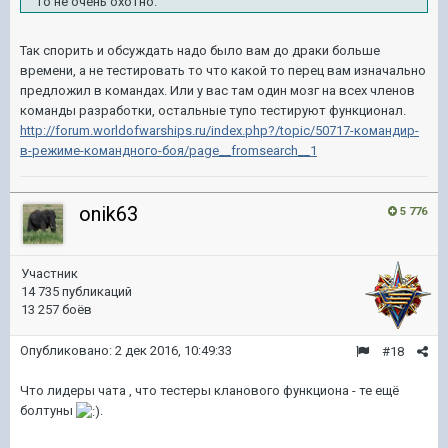
то не очень охотно.
Так спорить и обсуждать надо было вам до драки больше
времени, а не тестировать то что какой то перец вам изначально
предложил в командах. Или у вас там один мозг на всех членов
команды разработки, остальные тупо тестируют функционал.
http://forum.worldofwarships.ru/index.php?/topic/50717-командир-
в-режиме-командного-боя/page__fromsearch__1
onik63
5 776
Участник
14 735 публикаций
13 257 боёв
Опубликовано:
2 дек 2016, 10:49:33
#18
Что лидеры чата , что тестеры кланового функциона - те ещё
болтуны
.