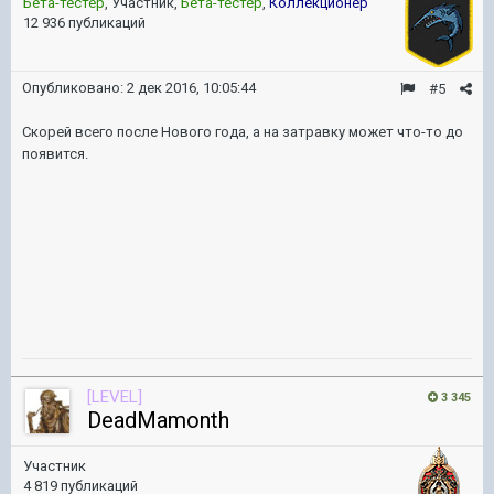
Бета-тестер
, Участник,
Бета-тестер
,
Коллекционер
12 936 публикаций
Опубликовано:
2 дек 2016, 10:05:44
#5
Скорей всего после Нового года, а на затравку может что-то до
появится.
[LEVEL]
3 345
DeadMamonth
Участник
4 819 публикаций