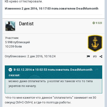
КБ криво оттестировали.
Изменено
2 дек 2016, 10:17:03
пользователем DeadMamonth
Dantist
9 323
Участник
5 998 публикаций
10 259 боёв
Опубликовано:
2 дек 2016, 10:16:24
#9
В 02.12.2016 в 10:02:53 пользователь DeadMamonth
сказал:
можно даже сплагиатить у коллег из танков что то типа
укрепов по началу.
Что-то мне кажется что данное "сплагиатить" занимает не 30
секунд Ctrl+C-Ctrl+V, а где-то полгода работы.