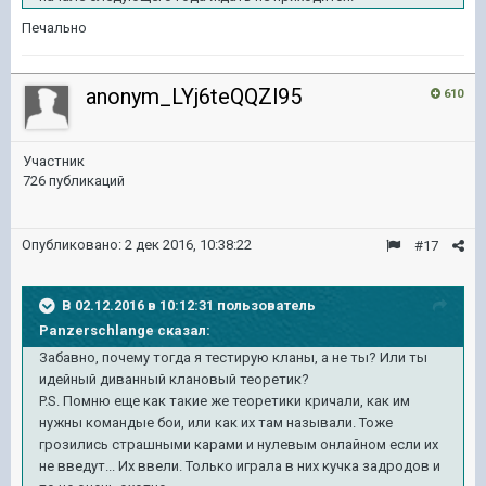
Печально
anonym_LYj6teQQZl95
610
Участник
726 публикаций
Опубликовано:
2 дек 2016, 10:38:22
#17
В 02.12.2016 в 10:12:31 пользователь
Panzerschlange сказал:
Забавно, почему тогда я тестирую кланы, а не ты? Или ты
идейный диванный клановый теоретик?
P.S. Помню еще как такие же теоретики кричали, как им
нужны командые бои, или как их там называли. Тоже
грозились страшными карами и нулевым онлайном если их
не введут... Их ввели. Только играла в них кучка задродов и