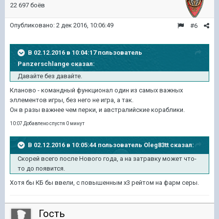
22 697 боёв
Опубликовано:
2 дек 2016, 10:06:49
#6
В 02.12.2016 в 10:04:17 пользователь
Panzerschlange сказал:
Давайте без давайте.
Кланово - командный функционал один из самых важных
эллементов игры, без него не игра, а так.
Он в разы важнее чем перки, и австралийские кораблики.
10:07 Добавлено спустя 0 минут
В 02.12.2016 в 10:05:44 пользователь Oleg83tt сказал:
Скорей всего после Нового года, а на затравку может что-
то до появится.
Хотя бы КБ бы ввели, с повышенным х3 рейтом на фарм серы.
Гость