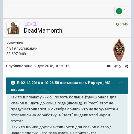
1
[LEVEL]
3 345
DeadMamonth
Участник
4 819 публикаций
22 697 боёв
Опубликовано:
2 дек 2016, 10:28:15
#16
В 02.12.2016 в 10:26:58 пользователь Popeye_MS
сказал:
Так то в планах у них было чуть больше функционала для
кланов выдать до конца года (инсайд). И "тест" этот не
предусматривался. В октябре поняли что не получается и
отправили на доработку. А "тест" выдали чтоб народ
отстал.
Так что КБ или другой активности для кланов в этом/
начале следующего года ждать не приходится.