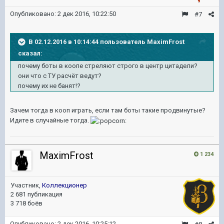
Опубликовано:
2 дек 2016, 10:22:50
#7
В 02.12.2016 в 10:14:44 пользователь MaximFrost
сказал:
почему боты в коопе стреляют строго в центр цитадели?
они что с ТУ расчёт ведут?
почему их не банят!?
Зачем тогда в кооп играть, если там боты такие продвинутые?
Идите в случайные тогда.
MaximFrost
1 234
Участник,
Коллекционер
2 681 публикация
3 718 боёв
Опубликовано:
2 дек 2016, 10:25:12