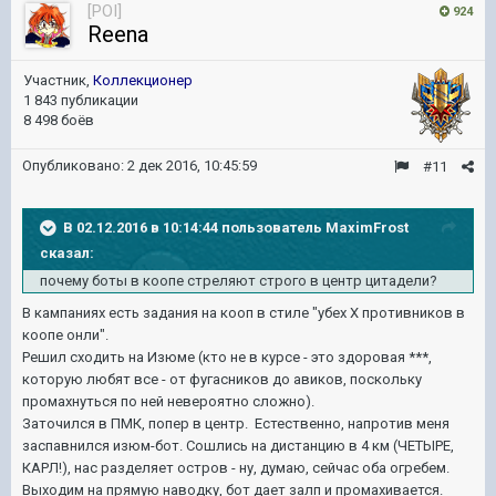
[POI]
924
Reena
Участник,
Коллекционер
1 843 публикации
8 498 боёв
Опубликовано:
2 дек 2016, 10:45:59
#11
В 02.12.2016 в 10:14:44 пользователь MaximFrost
сказал:
почему боты в коопе стреляют строго в центр цитадели?
В кампаниях есть задания на кооп в стиле "убех Х противников в
коопе онли".
Решил сходить на Изюме (кто не в курсе - это здоровая ***,
которую любят все - от фугасников до авиков, поскольку
промахнуться по ней невероятно сложно).
Заточился в ПМК, попер в центр. Естественно, напротив меня
заспавнился изюм-бот. Сошлись на дистанцию в 4 км (ЧЕТЫРЕ,
КАРЛ!), нас разделяет остров - ну, думаю, сейчас оба огребем.
Выходим на прямую наводку, бот дает залп и промахивается.