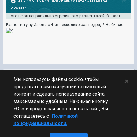
В 02.12.2016 в 11:06:07 пользователь EisenTod
сказал:
это не он неправильно стрелял-это разлет такой. бывает.
Разлет в тушу Изюма с 4 км несколько раз подряд? Не бывает
Подписчики
0
×
Мы используем файлы cookie, чтобы
предлагать вам наилучший возможный
ПЕРЕЙТИ К СПИСКУ ТЕМ
контент и сделать использование сайта
Флудилка
максимально удобным. Нажимая кнопку
«Ок» и продолжая использовать сайт, Вы
соглашаетесь с
Политикой
конфиденциальности.
Стиль