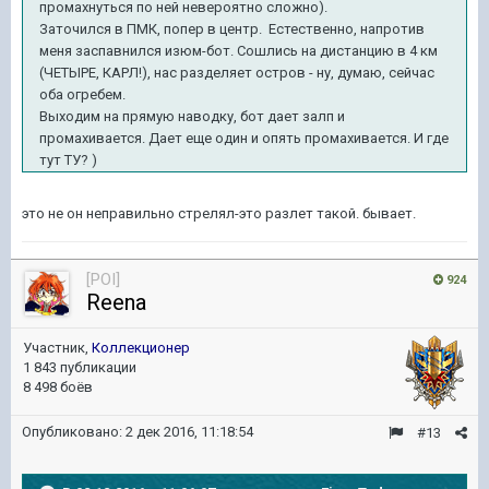
промахнуться по ней невероятно сложно).
Заточился в ПМК, попер в центр. Естественно, напротив
меня заспавнился изюм-бот. Сошлись на дистанцию в 4 км
(ЧЕТЫРЕ, КАРЛ!), нас разделяет остров - ну, думаю, сейчас
оба огребем.
Выходим на прямую наводку, бот дает залп и
промахивается. Дает еще один и опять промахивается. И где
тут ТУ? )
это не он неправильно стрелял-это разлет такой. бывает.
[POI]
924
Reena
Участник,
Коллекционер
1 843 публикации
8 498 боёв
Опубликовано:
2 дек 2016, 11:18:54
#13