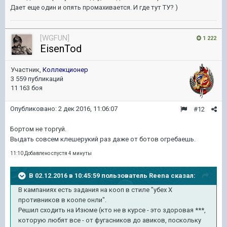
Дает еще один и опять промахивается. И где тут ТУ? )
[WGFUN]
1 222
EisenTod
Участник,
Коллекционер
3 559 публикаций
11 163 боя
Опубликовано:
2 дек 2016, 11:06:07
#12
Бортом не торгуй.
Выдать совсем клешерукий раз даже от ботов огребаешь.
11:10 Добавлено спустя 4 минуты
В 02.12.2016 в 10:45:59 пользователь Reena сказал:
В кампаниях есть задания на кооп в стиле "убех Х
противников в коопе онли".
Решил сходить на Изюме (кто не в курсе - это здоровая ***,
которую любят все - от фугасников до авиков, поскольку