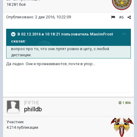
18 281 бой
Опубликовано:
2 дек 2016, 10:22:09
#6
В 02.12.2016 в 10:18:21 пользователь MaximFrost
сказал:
вопрос про то, что они лупят ровно в циту, с любой
дистанции.
Да ладно. Они и промахиваются, почти в упор...
[FIFTH]
1 806
philldb
Участник
4 214 публикации