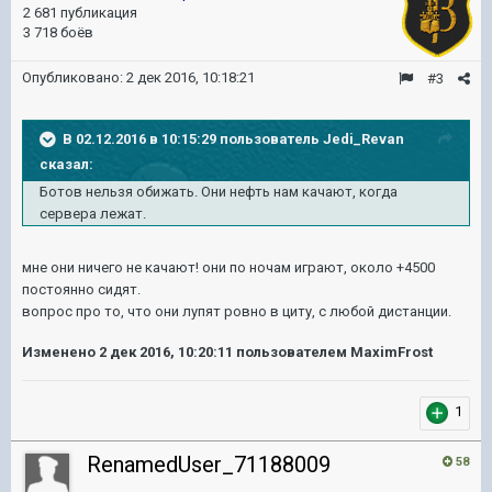
2 681 публикация
3 718 боёв
Опубликовано:
2 дек 2016, 10:18:21
#3
В 02.12.2016 в 10:15:29 пользователь Jedi_Revan
сказал:
Ботов нельзя обижать. Они нефть нам качают, когда
сервера лежат.
мне они ничего не качают! они по ночам играют, около +4500
постоянно сидят.
вопрос про то, что они лупят ровно в циту, с любой дистанции.
Изменено
2 дек 2016, 10:20:11
пользователем MaximFrost
1
RenamedUser_71188009
58