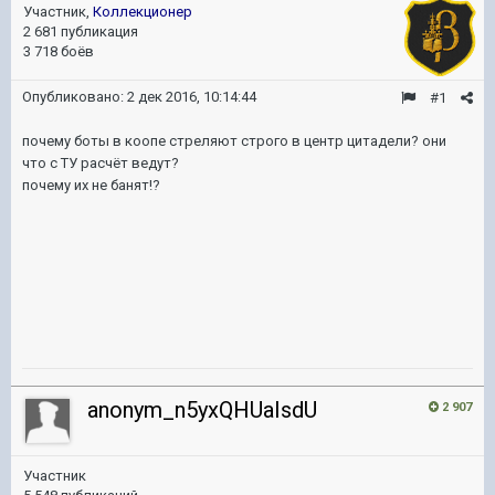
Участник,
Коллекционер
2 681 публикация
3 718 боёв
Опубликовано:
2 дек 2016, 10:14:44
#1
почему боты в коопе стреляют строго в центр цитадели? они
что с ТУ расчёт ведут?
почему их не банят!?
anonym_n5yxQHUaIsdU
2 907
Участник