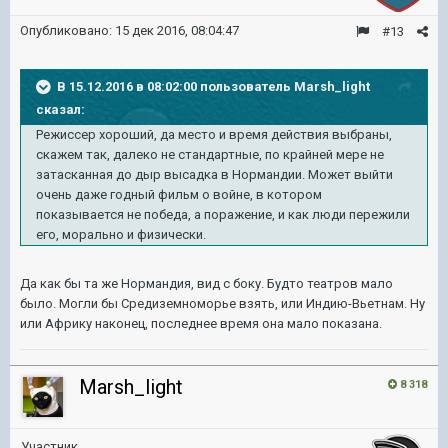
Опубликовано:
15 дек 2016, 08:04:47
#13
В 15.12.2016 в 08:02:00 пользователь Marsh_light
сказал:
Режиссер хороший, да место и время действия выбраны,
скажем так, далеко не стандартные, по крайней мере не
затасканная до дыр высадка в Нормандии. Может выйти
очень даже годный фильм о войне, в котором
показывается не победа, а поражение, и как люди пережили
его, морально и физически.
Да как бы та же Нормандия, вид с боку. Будто театров мало
было. Могли бы Средиземноморье взять, или Индию-Вьетнам. Ну
или Африку наконец, последнее время она мало показана.
Marsh_light
8 318
Участник