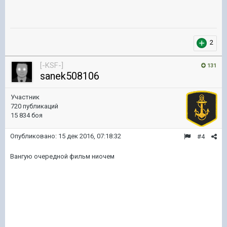
2
[-KSF-]
131
sanek508106
Участник
720 публикаций
15 834 боя
Опубликовано:
15 дек 2016, 07:18:32
#4
Вангую очередной фильм ниочем