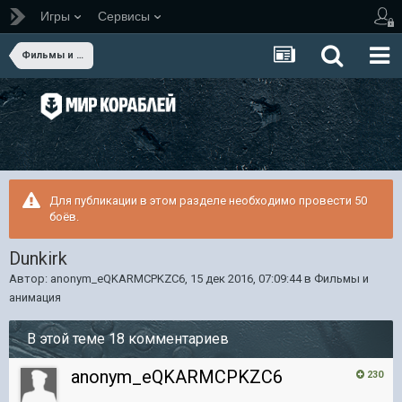
Игры
Сервисы
Фильмы и анимация
Для публикации в этом разделе необходимо провести 50
боёв.
Dunkirk
Автор:
anonym_eQKARMCPKZC6
,
15 дек 2016, 07:09:44
в
Фильмы и
анимация
В этой теме 18 комментариев
anonym_eQKARMCPKZC6
230