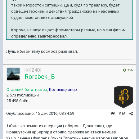
такой непростой ситуации. Да и, судя по трейлеру, будет
освещен героизм и действия гражданских на невоенных
судах, помогавших с эвакуацией.
Короче, на вкус и цвет фломастеры разные, но меня фильм
определенно заинтересовал.
Лучше бы он тему космоса развивал.
[KKZ4O]
756
Rorabek_B
Старший бета-тестер
,
Коллекционер
2 573 публикации
25 498 боёв
Опубликовано:
15 дек 2016, 08:34:59
#16
1)
Одна из немногих операции ( оборона Дюнкерка), где
Французский арьергард стойко сдерживал атаки немцев
2) По данным Фуллера (Книга "Краткий анализ Второй мировой