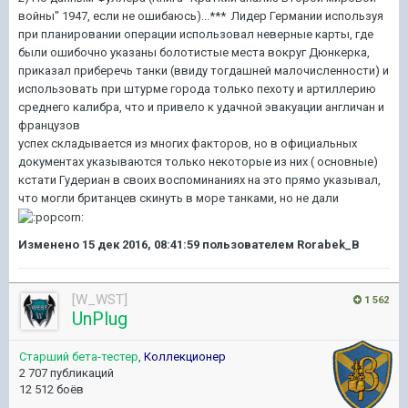
войны" 1947, если не ошибаюсь)...*** Лидер Германии используя
при планировании операции использовал неверные карты, где
были ошибочно указаны болотистые места вокруг Дюнкерка,
приказал приберечь танки (ввиду тогдашней малочисленности) и
использовать при штурме города только пехоту и артиллерию
среднего калибра, что и привело к удачной эвакуации англичан и
французов
успех складывается из многих факторов, но в официальных
документах указываются только некоторые из них ( основные)
кстати Гудериан в своих воспоминаниях на это прямо указывал,
что могли британцев скинуть в море танками, но не дали
Изменено
15 дек 2016, 08:41:59
пользователем Rorabek_B
[W_WST]
1 562
UnPlug
Старший бета-тестер
,
Коллекционер
2 707 публикаций
12 512 боёв