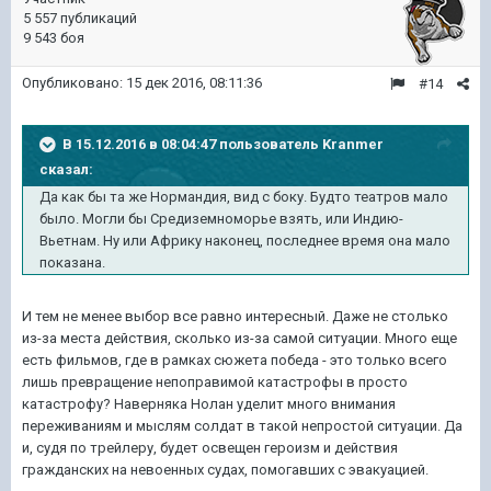
5 557 публикаций
9 543 боя
Опубликовано:
15 дек 2016, 08:11:36
#14
В 15.12.2016 в 08:04:47 пользователь Kranmer
сказал:
Да как бы та же Нормандия, вид с боку. Будто театров мало
было. Могли бы Средиземноморье взять, или Индию-
Вьетнам. Ну или Африку наконец, последнее время она мало
показана.
И тем не менее выбор все равно интересный. Даже не столько
из-за места действия, сколько из-за самой ситуации. Много еще
есть фильмов, где в рамках сюжета победа - это только всего
лишь превращение непоправимой катастрофы в просто
катастрофу? Наверняка Нолан уделит много внимания
переживаниям и мыслям солдат в такой непростой ситуации. Да
и, судя по трейлеру, будет освещен героизм и действия
гражданских на невоенных судах, помогавших с эвакуацией.