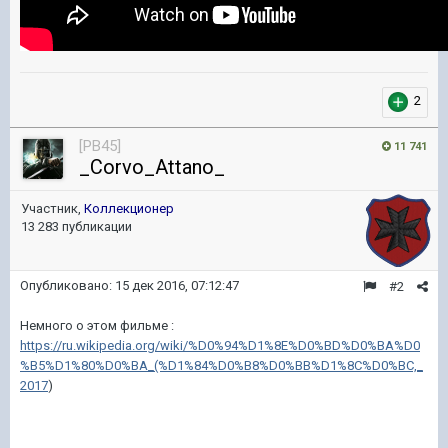
2
[PB45]
11 741
_Corvo_Attano_
Участник,
Коллекционер
13 283 публикации
Опубликовано:
15 дек 2016, 07:12:47
#2
Немного о этом фильме :
https://ru.wikipedia.org/wiki/%D0%94%D1%8E%D0%BD%D0%BA%D0
%B5%D1%80%D0%BA_(%D1%84%D0%B8%D0%BB%D1%8C%D0%BC,_
2017
)