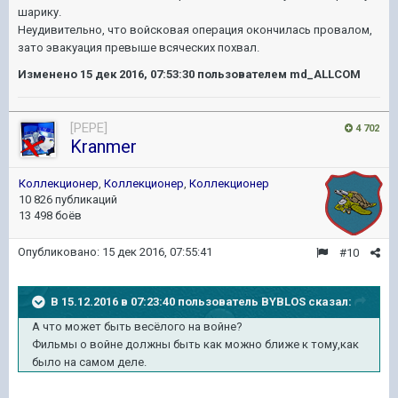
шарику.
Неудивительно, что войсковая операция окончилась провалом,
зато эвакуация превыше всяческих похвал.
Изменено
15 дек 2016, 07:53:30
пользователем md_ALLCOM
[PEPE]
4 702
Kranmer
Коллекционер
,
Коллекционер
,
Коллекционер
10 826 публикаций
13 498 боёв
Опубликовано:
15 дек 2016, 07:55:41
#10
В 15.12.2016 в 07:23:40 пользователь BYBLOS сказал:
А что может быть весёлого на войне?
Фильмы о войне должны быть как можно ближе к тому,как
было на самом деле.