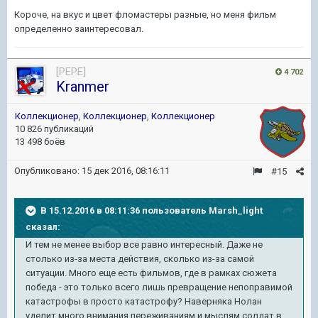
Короче, на вкус и цвет фломастеры разные, но меня фильм
определенно заинтересовал.
[PEPE]
4 702
Kranmer
Коллекционер
,
Коллекционер
,
Коллекционер
10 826 публикаций
13 498 боёв
Опубликовано:
15 дек 2016, 08:16:11
#15
В 15.12.2016 в 08:11:36 пользователь Marsh_light
сказал:
И тем не менее выбор все равно интересный. Даже не
столько из-за места действия, сколько из-за самой
ситуации. Много еще есть фильмов, где в рамках сюжета
победа - это только всего лишь превращение непоправимой
катастрофы в просто катастрофу? Наверняка Нолан
уделит много внимания переживаниям и мыслям солдат в