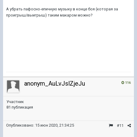
А убрать пафосно-епичную музыку в конце боя (которая за
проигрыш/выигрыш) таким макаром можно?
anonym_AuLvJslZjeJu
116
Участник
81 публикация
Опубликовано:
15 июн 2020, 21:34:25
#11