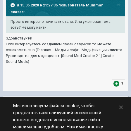
В 15.06.2020 в 21:27:36 пользователь
Mummar
сказал:
Просто интересно почитать стало. Или уже новая тема
есть? Не могу найти.
Здравствуйте!
Если интересуетесь созданием своей озвучкой то можете
ознакомиться в (Главная - Моды и софт - Модификации клиента -
Руководства для мододелов -[Sound Mod Creator 2.1] Create
Sound Mods)
1
Подписчики
0
×
Мы используем файлы cookie, чтобы
предлагать вам наилучший возможный
ПЕРЕЙТИ К СПИСКУ ТЕМ
контент и сделать использование сайта
Объявления и обсуждение модификаций
максимально удобным. Нажимая кнопку