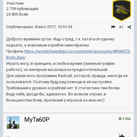
Участник
2 759 публикаций
23 805 боёв
Опубликовано:
8 июл 2017, 10:51:34
#1
Доброго времени суток. Ищу отряд, т.к. кататься одному
надоело, а знакомым корабли неинтересны.
Профиль:
https://worldofwarships.ru/community/accounts/48594573-
Body_Bag/
Играть могу, в принципе, в любое время (сменный график
работы), но вечернее московское предпочтительней.
Для связи есть программа Raidcall, которой, правда, никогда не
пользовался. Поэтому буду рад помощи в её настройке.
Требований к уровню кораблей нет. К статистике тем более.
Веду себя, вроде бы, адекватно. Во всяком случае, в
большинстве боёв, претензий у игроков ко мне нет).
MyTa60P
4 066