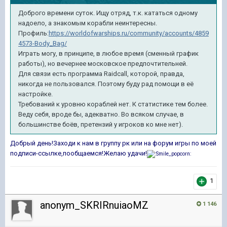
Доброго времени суток. Ищу отряд, т.к. кататься одному
надоело, а знакомым корабли неинтересны.
Профиль:
https://worldofwarships.ru/community/accounts/4859
4573-Body_Bag/
Играть могу, в принципе, в любое время (сменный график
работы), но вечернее московское предпочтительней.
Для связи есть программа Raidcall, которой, правда,
никогда не пользовался. Поэтому буду рад помощи в её
настройке.
Требований к уровню кораблей нет. К статистике тем более.
Веду себя, вроде бы, адекватно. Во всяком случае, в
большинстве боёв, претензий у игроков ко мне нет).
Добрый день!Заходи к нам в группу рк или на форум игры по моей
подписи-ссылке,пообщаемся!Желаю удачи!
1
anonym_SKRIRnuiaoMZ
1 146