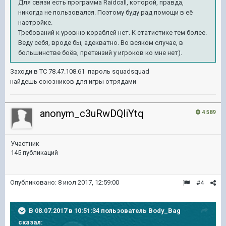
Для связи есть программа Raidcall, которой, правда,
никогда не пользовался. Поэтому буду рад помощи в её
настройке.
Требований к уровню кораблей нет. К статистике тем более.
Веду себя, вроде бы, адекватно. Во всяком случае, в
большинстве боёв, претензий у игроков ко мне нет).
Заходи в ТС 78.47.108.61 пароль squadsquad
найдешь союзников для игры отрядами
anonym_c3uRwDQliYtq
4 589
Участник
145 публикаций
Опубликовано:
8 июл 2017, 12:59:00
#4
В 08.07.2017 в 10:51:34 пользователь
Body_Bag
сказал: