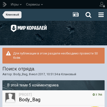
Игры
Сервисы
Клановый
Для публикации в этом разделе необходимо провести 50
боёв.
Поиск отряда.
Автор:
Body_Bag
,
8 июл 2017, 10:51:34
в
Клановый
В этой теме 5 комментариев
[PROST]
3 766
Body_Bag