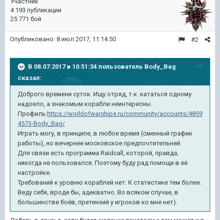
Участник
4 193 публикации
25 771 бой
Опубликовано:
8 июл 2017, 11:14:50
#2
В 08.07.2017 в 10:51:34 пользователь
Body_Bag
сказал:
Доброго времени суток. Ищу отряд, т.к. кататься одному
надоело, а знакомым корабли неинтересны.
Профиль:
https://worldofwarships.ru/community/accounts/4859
4573-Body_Bag/
Играть могу, в принципе, в любое время (сменный график
работы), но вечернее московское предпочтительней.
Для связи есть программа Raidcall, которой, правда,
никогда не пользовался. Поэтому буду рад помощи в её
настройке.
Требований к уровню кораблей нет. К статистике тем более.
Веду себя, вроде бы, адекватно. Во всяком случае, в
большинстве боёв, претензий у игроков ко мне нет).