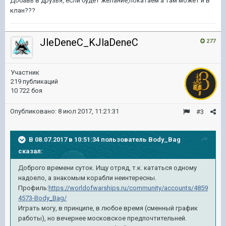
Добавь в друзья, если будет желание,покатаем а там может и в
клан???
JleDeneC_KJlaDeneC
277
Участник
219 публикаций
10 722 боя
Опубликовано:
8 июл 2017, 11:21:31
#3
В 08.07.2017 в 10:51:34 пользователь
Body_Bag
сказал:
Доброго времени суток. Ищу отряд, т.к. кататься одному
надоело, а знакомым корабли неинтересны.
Профиль:
https://worldofwarships.ru/community/accounts/4859
4573-Body_Bag/
Играть могу, в принципе, в любое время (сменный график
работы), но вечернее московское предпочтительней.