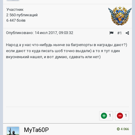
Участник
2 560 публикаций
6 447 боёв
Опубликовано:
14 июл 2017, 09:03:32
#1
Народ а у нас что-нибудь нынче за багрепорты в награды дают?)
если дают то куда писать шоб точно выдали) а то я тут один
вкусненький нашел, и вот думаю, сдавать или нет)
1
1
MyTa60P
4 066