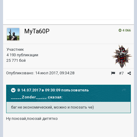
MyTa60P
4 066
Участник
4 193 публикации
25 771 бой
Опубликовано:
14 июл 2017, 09:34:28
#7
В 14.07.2017 в 09:30:09 пользователь
_____Zonder_____
сказал:
баг не экономический, можно и поюзать че)
Ну поюзай,поюзай дитятко