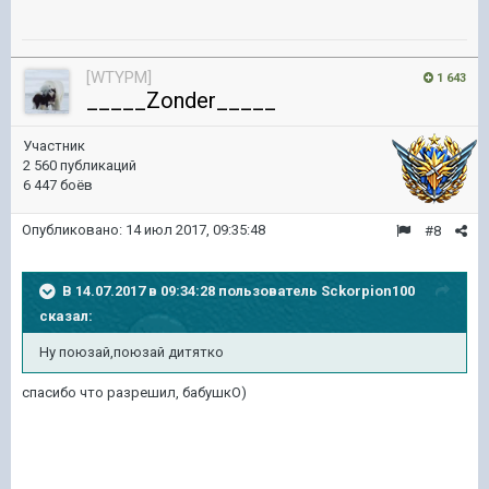
[WTYPM]
1 643
_____Zonder_____
Участник
2 560 публикаций
6 447 боёв
Опубликовано:
14 июл 2017, 09:35:48
#8
В 14.07.2017 в 09:34:28 пользователь
Sckorpion100
сказал:
Ну поюзай,поюзай дитятко
спасибо что разрешил, бабушкО)