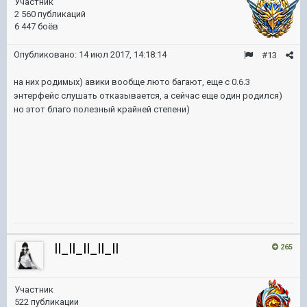
Участник
2 560 публикаций
6 447 боёв
Опубликовано:
14 июл 2017, 14:18:14
#13
на них родимых) авики вообще люто багают, еще с 0.6.3
энтерфейс слушать отказывается, а сейчас еще один родился)
но этот благо полезный крайней степени)
ll_ll_ll_ll_ll
265
Участник
522 публикации