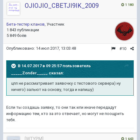
OJIOJIO_CBETJI9IK_2009
1 180
Бета-тестер кланов
, Участник
1 843 публикации
5 849 боёв
Опубликовано:
14 июл 2017, 13:03:48
#10
В 14.07.2017 в 09:25:57 пользователь
_____Zonder_____
сказал:
цпп не рассматривает заявочку с тестового сервера) ну
ничего) зальют на основу, тогда и напишу)
Если ты создашь заявку, то они так или иначе передадут
информацию тем, кто за это отвечает, но могут не поощрить
тебя.
[WTYPM]
1 643