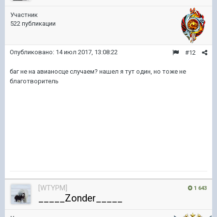
Участник
522 публикации
Опубликовано:
14 июл 2017, 13:08:22
#12
баг не на авианосце случаем? нашел я тут один, но тоже не
благотворитель
[WTYPM]
1 643
_____Zonder_____