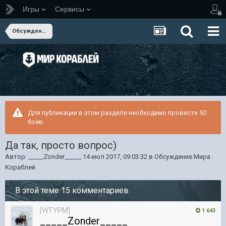
Игры
Сервисы
Обсуждение Мира Кораблей
Для публикации в этом разделе необходимо провести 50
боёв.
Да так, просто вопрос)
Автор:
_____Zonder_____
,
14 июл 2017, 09:03:32
в
Обсуждение Мира
Кораблей
В этой теме 15 комментариев
[WTYPM]
1 643
_____Zonder_____