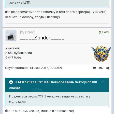
заявку в ЦПП.
цпп не рассматривает заявочку с тестового сервера) ну ничего)
зальют на основу, тогда и напишу)
[WTYPM]
1 643
_____Zonder_____
Участник
2 560 публикаций
6 447 боёв
Опубликовано:
14 июл 2017, 09:30:09
#6
В 14.07.2017 в 09:10:46 пользователь
Sckorpion100
сказал:
Поджиться решил??? Эхехех не стыда не совести у
молодежи
баг не экономический, можно и поюзать че)