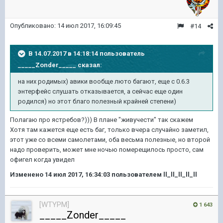
Опубликовано:
14 июл 2017, 16:09:45
#14
В 14.07.2017 в 14:18:14 пользователь
_____Zonder_____
сказал:
на них родимых) авики вообще люто багают, еще с 0.6.3
энтерфейс слушать отказывается, а сейчас еще один
родился) но этот благо полезный крайней степени)
Полагаю про ястребов?))) В плане "живучести" так скажем
Хотя там кажется еще есть баг, только вчера случайно заметил,
этот уже со всеми самолетами, оба весьма полезные, но второй
надо проверить, может мне ночью померещилось просто, сам
офигел когда увидел
Изменено
14 июл 2017, 16:34:03
пользователем ll_ll_ll_ll_ll
[WTYPM]
1 643
_____Zonder_____