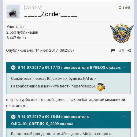
[WTYPM]
1 643
_____Zonder_____
Участник
2 560 публикаций
6 447 боёв
Опубликовано:
14 июл 2017, 09:25:57
#5
В 14.07.2017 в 09:17:13 пользователь
BYBLOS
сказал:
Свяжитесь ,через ЛС ,с кем ни будь из КМ или
Разработчиков и начните вести переговоры.
я тут с турбо как-то пообщался... так он баг игровой механикой
выставил...
В 14.07.2017 в 09:18:54 пользователь
OJIOJIO_CBETJI9IK_2009
сказал:
В прошлый раз давали по 40 ящиков. Можно создать