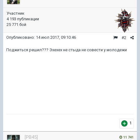
Участник
4 193 публикации
25 771 бой
Опубликовано:
14 июл 2017, 09:10:46
#2
Поджиться решил??? Эхехех не стыда не совести у молодежи
1
[PB45]
11 741