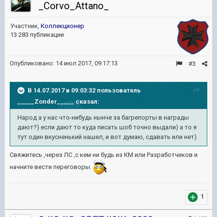
_Corvo_Attano_
Участник,
Коллекционер
13 283 публикации
Опубликовано:
14 июл 2017, 09:17:13
#3
В 14.07.2017 в 09:03:32 пользователь
_____Zonder_____
сказал:
Народ а у нас что-нибудь нынче за багрепорты в награды
дают?) если дают то куда писать шоб точно выдали) а то я
тут один вкусненький нашел, и вот думаю, сдавать или нет)
Свяжитесь ,через ЛС ,с кем ни будь из КМ или Разработчиков и
начните вести переговоры.
1