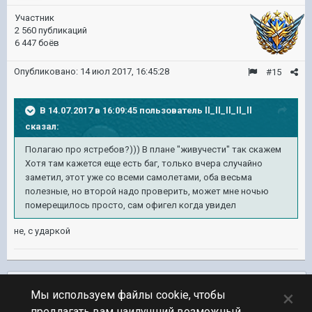
Участник
2 560 публикаций
6 447 боёв
Опубликовано:
14 июл 2017, 16:45:28
#15
В 14.07.2017 в 16:09:45 пользователь
ll_ll_ll_ll_ll
сказал:
Полагаю про ястребов?))) В плане "живучести" так скажем
Хотя там кажется еще есть баг, только вчера случайно
заметил, этот уже со всеми самолетами, оба весьма
полезные, но второй надо проверить, может мне ночью
померещилось просто, сам офигел когда увидел
не, с ударкой
Подписчики
0
×
Мы используем файлы cookie, чтобы
предлагать вам наилучший возможный