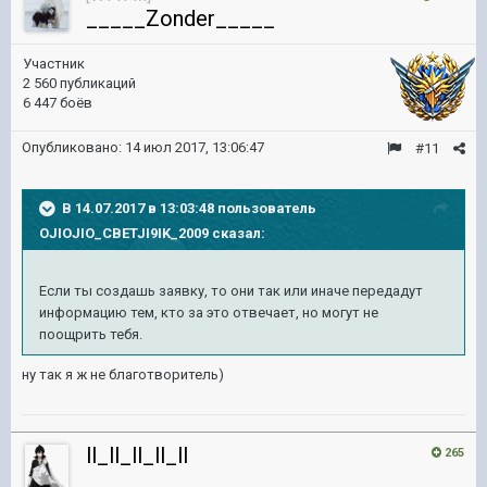
_____Zonder_____
Участник
2 560 публикаций
6 447 боёв
Опубликовано:
14 июл 2017, 13:06:47
#11
В 14.07.2017 в 13:03:48 пользователь
OJIOJIO_CBETJI9IK_2009
сказал:
Если ты создашь заявку, то они так или иначе передадут
информацию тем, кто за это отвечает, но могут не
поощрить тебя.
ну так я ж не благотворитель)
ll_ll_ll_ll_ll
265