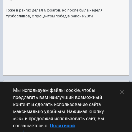
Тоже в рангах делал 6 фрагов, но после была неделя
турбосливов, с процентом побед в районе 20ти
Подписчики
0
×
Мы используем файлы cookie, чтобы
предлагать вам наилучший возможный
ПЕРЕЙТИ К СПИСКУ ТЕМ
контент и сделать использование сайта
Обсуждение Мира Кораблей
максимально удобным. Нажимая кнопку
«Ок» и продолжая использовать сайт, Вы
соглашаетесь с
Политикой