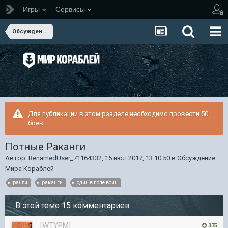
Игры
Сервисы
Обсуждение Мира Кораблей
Для публикации в этом разделе необходимо провести 50
боёв.
Потные Раканги
Автор:
RenamedUser_71164332
,
15 июл 2017, 13:10:50
в
Обсуждение
Мира Кораблей
ранги
раканги
один в поле воин
В этой теме 15 комментариев
[WTYPM]
375