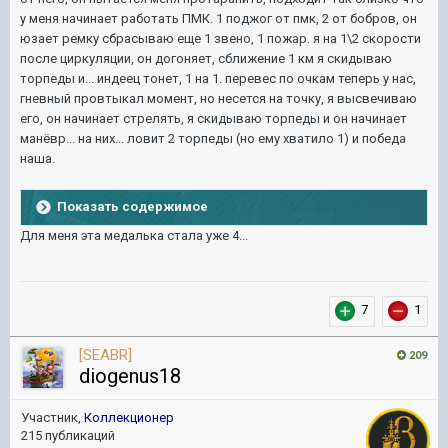
у меня начинает работать ПМК. 1 поджог от пмк, 2 от бобров, он
юзает ремку сбрасываю еще 1 звено, 1 пожар. я на 1\2 скорости
после циркуляции, он догоняет, сближение 1 км я скидываю
торпеды и... индеец тонет, 1 на 1. перевес по очкам теперь у нас,
гневный провтыкал момент, но несется на точку, я высвечиваю
его, он начинает стрелять, я скидываю торпеды и он начинает
манёвр... на них... ловит 2 торпеды (но ему хватило 1) и победа
наша.
Показать содержимое
Для меня эта медалька стала уже 4...
7
1
[SEABR]
209
diogenus18
Участник,
Коллекционер
215 публикаций