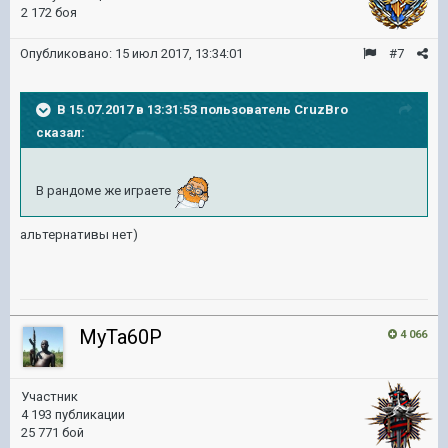
2 172 боя
Опубликовано:
15 июл 2017, 13:34:01
#7
В 15.07.2017 в 13:31:53 пользователь
CruzBro
сказал:
В рандоме же играете
альтернативы нет)
MyTa60P
4 066
Участник
4 193 публикации
25 771 бой