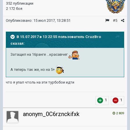
352 публикации
2 172 боя
Опубликовано:
15 июл 2017, 13:28:51
#5
В 15.07.2017 в 13:22:55 пользователь
CruzBro
сказал:
Затащил на 16ранге ...красавчег
А теперь так же, но на 5+
что я упал чтоль на эти турбобои идти
1
1
anonym_0C6rznckifxk
2 809