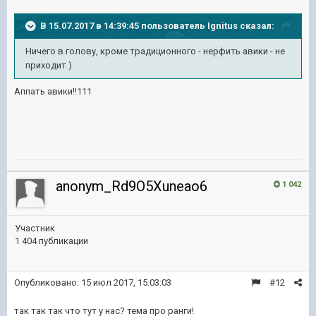
В 15.07.2017 в 14:39:45 пользователь
Ignitus
сказал:
Ничего в голову, кроме традиционного - нерфить авики - не
приходит )
Аппать авики!!111
anonym_Rd9O5Xuneao6
1 042
Участник
1 404 публикации
Опубликовано:
15 июл 2017, 15:03:03
#12
так так так что тут у нас? тема про ранги!