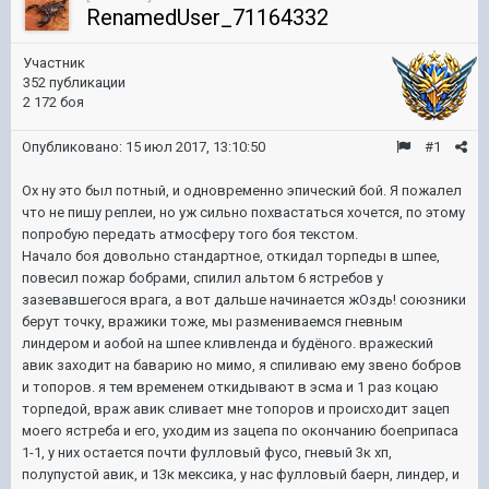
RenamedUser_71164332
Участник
352 публикации
2 172 боя
Опубликовано:
15 июл 2017, 13:10:50
#1
Ох ну это был потный, и одновременно эпический бой. Я пожалел
что не пишу реплеи, но уж сильно похвастаться хочется, по этому
попробую передать атмосферу того боя текстом.
Начало боя довольно стандартное, откидал торпеды в шпее,
повесил пожар бобрами, спилил альтом 6 ястребов у
зазевавшегося врага, а вот дальше начинается жОздь! союзники
берут точку, вражики тоже, мы размениваемся гневным
линдером и аобой на шпее кливленда и будёного. вражеский
авик заходит на баварию но мимо, я спиливаю ему звено бобров
и топоров. я тем временем откидывают в эсма и 1 раз коцаю
торпедой, враж авик сливает мне топоров и происходит зацеп
моего ястреба и его, уходим из зацепа по окончанию боеприпаса
1-1, у них остается почти фулловый фусо, гневый 3к хп,
полупустой авик, и 13к мексика, у нас фулловый баерн, линдер, и