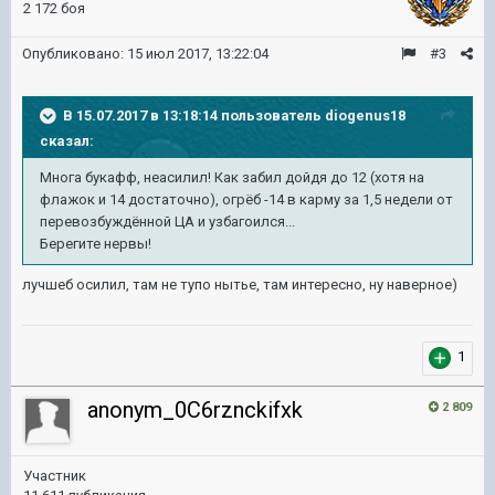
2 172 боя
Опубликовано:
15 июл 2017, 13:22:04
#3
В 15.07.2017 в 13:18:14 пользователь
diogenus18
сказал:
Многа букафф, неасилил! Как забил дойдя до 12 (хотя на
флажок и 14 достаточно), огрёб -14 в карму за 1,5 недели от
перевозбуждённой ЦА и узбагоился...
Берегите нервы!
лучшеб осилил, там не тупо нытье, там интересно, ну наверное)
1
anonym_0C6rznckifxk
2 809
Участник