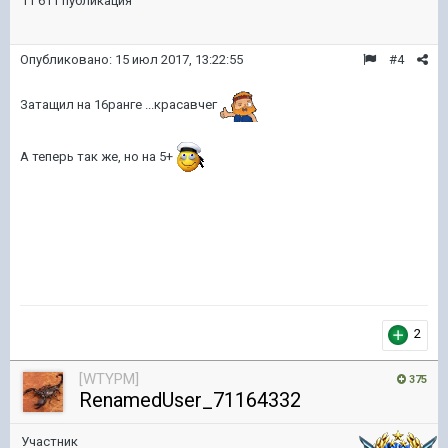
11 611 публикация
Опубликовано:
15 июл 2017, 13:22:55
#4
Затащил на 16ранге ...красавчег
А теперь так же, но на 5+
2
[WTYPM]
375
RenamedUser_71164332
Участник