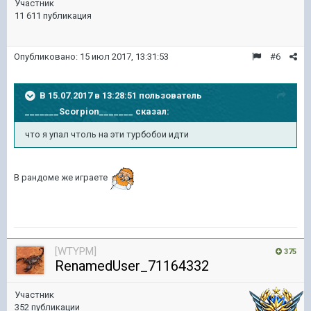
Участник
11 611 публикация
Опубликовано:
15 июл 2017, 13:31:53
#6
В 15.07.2017 в 13:28:51 пользователь
_______Scorpion_______
сказал:
что я упал чтоль на эти турбобои идти
В рандоме же играете
[WTYPM]
375
RenamedUser_71164332
Участник
352 публикации