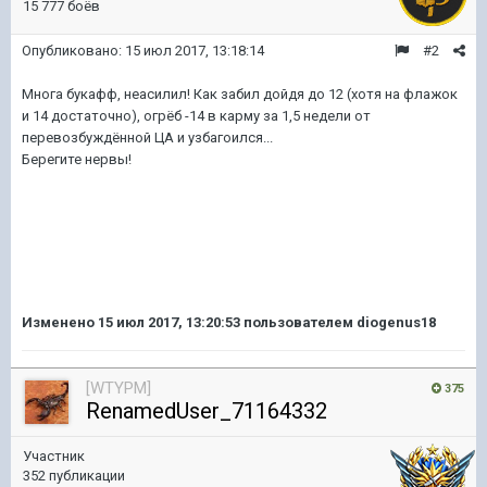
15 777 боёв
Опубликовано:
15 июл 2017, 13:18:14
#2
Многа букафф, неасилил! Как забил дойдя до 12 (хотя на флажок
и 14 достаточно), огрёб -14 в карму за 1,5 недели от
перевозбуждённой ЦА и узбагоился...
Берегите нервы!
Изменено
15 июл 2017, 13:20:53
пользователем diogenus18
[WTYPM]
375
RenamedUser_71164332
Участник
352 публикации