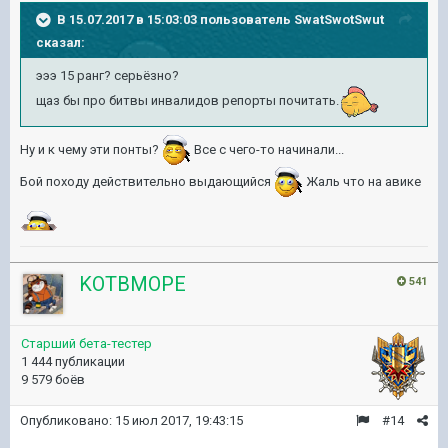
В 15.07.2017 в 15:03:03 пользователь
SwatSwotSwut
сказал:
эээ 15 ранг? серьёзно?
щаз бы про битвы инвалидов репорты почитать.
Ну и к чему эти понты?
Все с чего-то начинали...
Бой походу действительно выдающийся
Жаль что на авике
KOTBMOPE
541
Старший бета-тестер
1 444 публикации
9 579 боёв
Опубликовано:
15 июл 2017, 19:43:15
#14