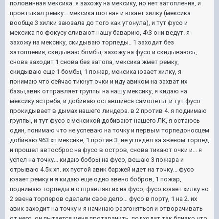
половинная мексика. я захожу на мексику, но нет затопления, и
провтыкал ремку... мексика шотная и юзает хилку (мексика
вообще 3 хилки заюзала до того как утонула), и тут фусо и
мексика по фокусу сливают нашу баварию, 4\3 они ведут. я
захожу на мексику, скидываю торпеды.. 1 заходит без
затопления, скидываю бомбы, захожу на фусо и скидываюсь,
снова заходит 1 снова без затопа, мексика жмет ремку,
скидываю еще 1 бомбы, 1 пожар, мексика юзает хилку, я
понимаю что сейчас тикнут очки и иду авиком на захват их
базы,авик отправляет группы на нашу мексику, я кидаю на
мексику ястреба, и добиваю оставшиеся самолёты. и тут фусо
прокидывает в дымах нашего линдера. в 2 против 4. я поднимаю
группы, и тут фусо с мексикой добивают нашего ЛК, я остаюсь
один, понимаю что не успеваю на точку и первым торпедоносцем
добиваю 963 хп мексике, 1 против 3. не углядел за звеном торпед
и прошел автосброс на фусо в остров, снова тикают очки и... я
успел на точку... кидаю бобры на фусо, вешаю 3 пожара и
отрываю 4.5к хп. их пустой авик баржей идет на точку... фусо
юзает ремку и я кидаю еще одно звено бобров, 1 пожар,
поднимаю торпеды и отправляю их на фусо, фусо юзает хилку но
2 звена торперов сделали свое дело... фусо в порту, 1 на 2. их
авик заходит на точку и я начинаю разгоняться и отворачивать
от него, он пытается меня протаранить, подходит так близко что