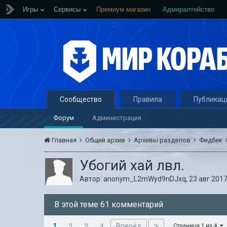
Игры
Сервисы
Премиум магазин
Адмиралтейство
Сообщество
Правила
Публикац
Форум
Администрация
Главная
Общий архив
Архивы разделов
Фидбек
Убогий хай лвл.
Автор:
anonym_L2mWyd9nDJxq
,
23 авг 2017
В этой теме 61 комментарий
1
Вперёд
2
3
4
Страница 1 из 4