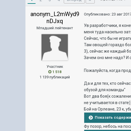
anonym_L2mWyd9
Опубликовано:
23 авг 2017
nDJxq
Ув разработчики, я коне
Младший лейтенант
меня туда насильно зат
Сейчас, что бы не играт
Там овощей гораздо боль
3), сейчас же каждый б
Зачем оно мне надо? И 
Участник
Пожалуйста, когда прод
1 518
1 139 публикаций
Да и для тех, кто сейча
обузой для команды"
Вот два боя(к сожалени
не учитывается в стате))
Бой на Орлеане, 23 к, уб
Показать содерж
Фу позор, небось на пос