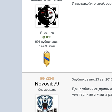
У вас какой-то свой, ос
Участник
833
891 публикация
14 693 боя
[RPZDN]
Опубликовано:
23 авг 2017
Novosib79
Да не убогий он,привыкн
Хламовщик
мне терпимо с 7-ми игр