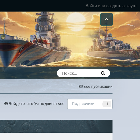
Войти
или
создать аккаунт
Все публикации
Войдите, чтобы подписаться
Подписчики
1