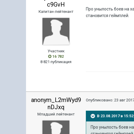
c9GvH
Про унылость боев на х
Капитан-лейтенант
становится геймплей.
Участник
16 782
8 821 публикация
anonym_L2mWyd9
Опубликовано:
23 авг 2017
nDJxq
Младший лейтенант
В 23.08.2017 в 15:
Про унылость боев на
становится геймплей