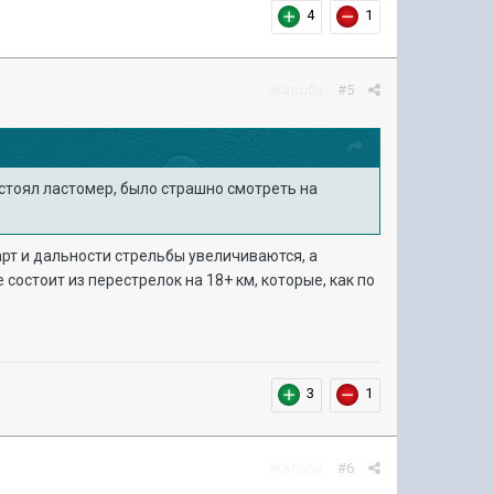
4
1
Жалоба
#5
 стоял ластомер, было страшно смотреть на
арт и дальности стрельбы увеличиваются, а
состоит из перестрелок на 18+ км, которые, как по
3
1
Жалоба
#6