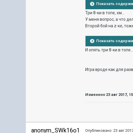
Показать содерж
Три 8-ки в топе, хм...
У меня вопрос, а что д
Второй бой на z-ке, тож
Показать содерж
И опять три 8-ки в топе.
Игра вроде как для разв
Изменено
23 авг 2017, 1
anonym_SWk16o1
Опубликовано:
23 авг 2017