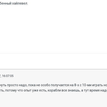
обенный хайлевел.
, 16:07:05
уть просто надо, пока не особо получается на 8-х с 10-ми играть н
ать, потому что опыт уже есть, корабли все знаешь, а тут время н