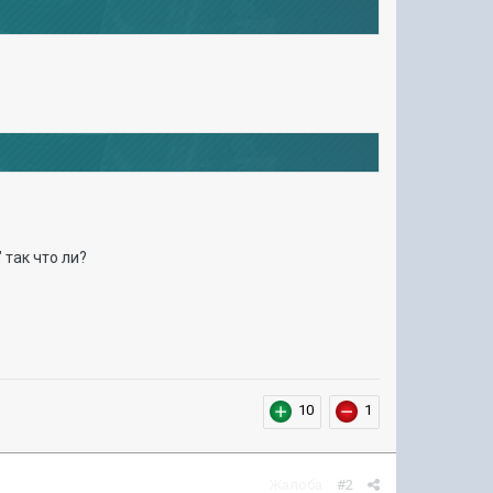
 так что ли?
10
1
Жалоба
#2