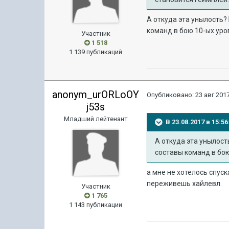
А откуда эта унылость?
команд в бою 10-ых уро
Участник
1 518
1 139 публикаций
anonym_urORLoOY
Опубликовано:
23 авг 2017
j53s
Младший лейтенант
В 23.08.2017 в 15:
А откуда эта унылост
составы команд в бою
а мне не хотелось спуск
переживешь хайлевл.
Участник
1 765
1 143 публикации