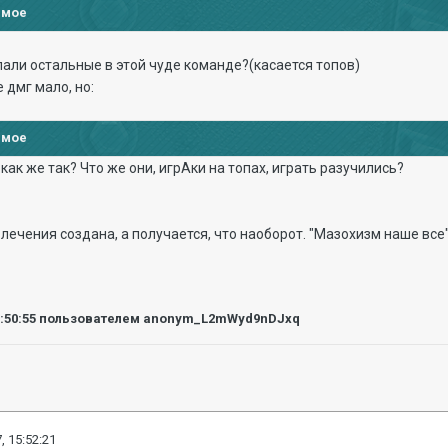
имое
елали остальные в этой чуде команде?(касается топов)
е дмг мало, но:
имое
..как же так? Что же они, игрАки на топах, играть разучились?
лечения создана, а получается, что наоборот. "Мазохизм наше все"
5:50:55
пользователем anonym_L2mWyd9nDJxq
, 15:52:21