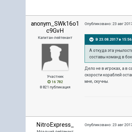
anonym_SWk16o1
Опубликовано:
23 авг 2017
c9GvH
Капитан-лейтенант
В 23.08.2017 в 15:
А откуда эта унылост
составы команд в бою
Дело не в игроках, а в
скорости кораблей остаю
Участник
мне, скучны.
16 782
8 821 публикация
NitroExpress_
Опубликовано:
23 авг 2017
Младший лейтенант