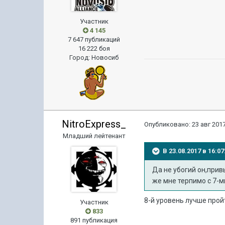
Участник
4 145
7 647 публикаций
16 222 боя
Город
:
Новосиб
NitroExpress_
Опубликовано:
23 авг 2017
Младший лейтенант
В 23.08.2017 в 16:
Да не убогий он,привы
же мне терпимо с 7-м
8-й уровень лучше прой
Участник
833
891 публикация