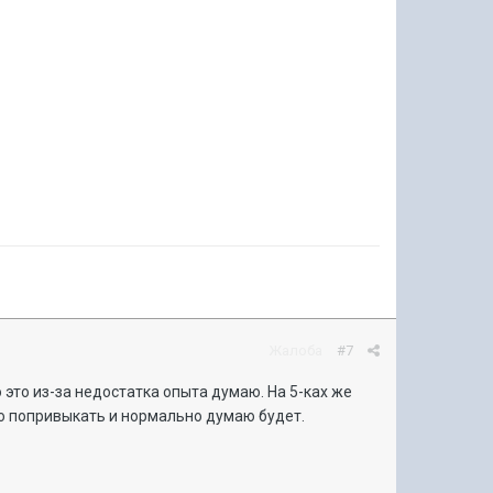
Жалоба
#7
о это из-за недостатка опыта думаю. На 5-ках же
адо попривыкать и нормально думаю будет.