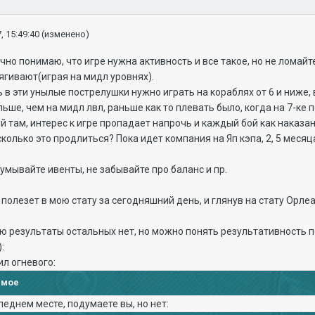
, 15:49:40
(изменено)
чно понимаю, что игре нужна активность и все такое, но не ломайт
ягивают(играя на мидл уровнях).
ь в эти унылые пострелушки нужно играть на кораблях от 6 и ниже, 
ше, чем на мидл лвл, раньше как то плевать было, когда на 7-ке по
ой там, интерес к игре пропадает напрочь и каждый бой как наказан
сколько это продлиться? Пока идет компания на Яп кэпа, 2, 5 меся
умывайте ивенты, не забывайте про баланс и пр.
с полезет в мою стату за сегодняшний день, и глянув на стату Орлеан
ю результаты остальных нет, но можно понять результативность по
:
ил огневого:
имое
леднем месте, подумаете вы, но нет: