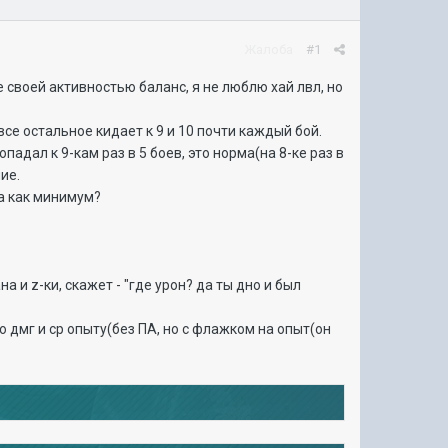
Жалоба
#1
е своей активностью баланс, я не люблю хай лвл, но
все остальное кидает к 9 и 10 почти каждый бой.
падал к 9-кам раз в 5 боев, это норма(на 8-ке раз в
ие.
ца как минимум?
а и z-ки, скажет - "где урон? да ты дно и был
 дмг и ср опыту(без ПА, но с флажком на опыт(он