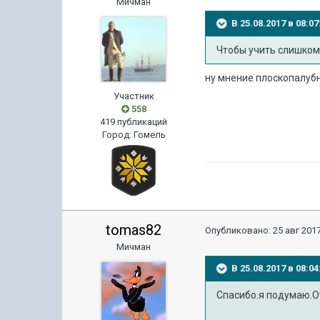
Мичман
В 25.08.2017 в 08:
Чтобы учить слишком
ну мнение плоскопалубн
Участник
558
419 публикаций
Город
:
Гомель
tomas82
Опубликовано:
25 авг 2017
Мичман
В 25.08.2017 в 08:
Спасибо.я подумаю.От