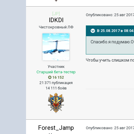
[JP]
Опубликовано:
25 авг 2017
lDKDl
Чистокровный ЛФ
В 25.08.2017 в 08:
Спасибо.я подумаю.От
Чтобы учить слишком по
Участник
Старший бета-тестер
16 152
21 371 публикация
14 111 боёв
Forest_Jamp
Опубликовано:
25 авг 2017