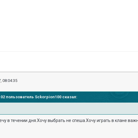
, 08:04:35
02:02 пользователь
Sckorpion100
сказал:
чу в течении дня.Хочу выбрать не спеша.Хочу играть в клане важ