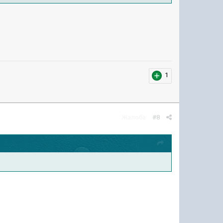
1
Жалоба
#8