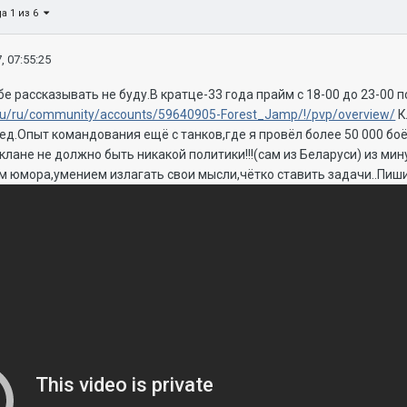
а 1 из 6
, 07:55:25
е рассказывать не буду.В кратце-33 года прайм с 18-00 до 23-00 п
s.ru/ru/community/accounts/59640905-Forest_Jamp/!/pvp/overview/
К
ед.Опыт командования ещё с танков,где я провёл более 50 000 б
 клане не должно быть никакой политики!!!(сам из Беларуси) из ми
м юмора,умением излагать свои мысли,чётко ставить задачи..Пишит