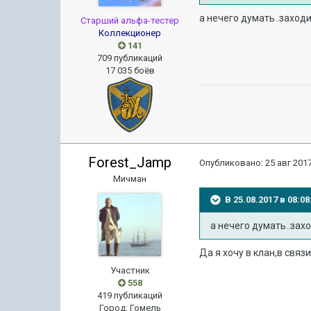
а нечего думать..заходи 
Старший альфа-тестер
Коллекционер
141
709 публикаций
17 035 боёв
Forest_Jamp
Опубликовано:
25 авг 2017
Мичман
В 25.08.2017 в 08:
а нечего думать..заход
Да я хочу в клан,в свя
Участник
558
419 публикаций
Город
:
Гомель