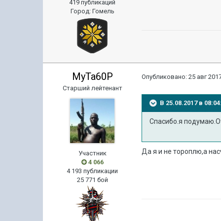
419 публикаций
Город
:
Гомель
MyTa60P
Опубликовано:
25 авг 2017
Старший лейтенант
В 25.08.2017 в 08:
Спасибо.я подумаю.От
Да я и не тороплю,а насч
Участник
4 066
4 193 публикации
25 771 бой