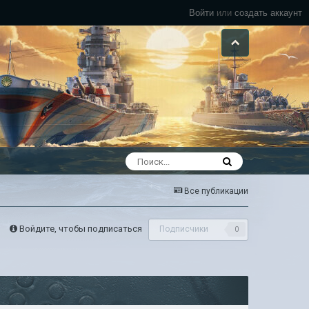
Войти
или
создать аккаунт
Все публикации
Войдите, чтобы подписаться
Подписчики
0