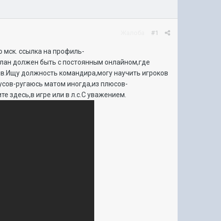
Жалоба
#1
о мск. ссылка на профиль-
лан должен быть с постоянным онлайном,где
оёв.Ищу должность командира,могу научить игроков
нусов-ругаюсь матом иногда,из плюсов-
е здесь,в игре или в л.с.С уважением.