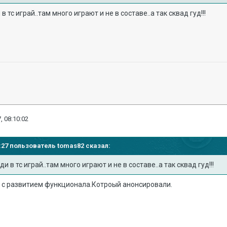
в тс играй..там много играют и не в составе..а так сквад гуд!!!
, 08:10:02
08:27 пользователь
tomas82
сказал:
и в тс играй..там много играют и не в составе..а так сквад гуд!!!
зи с развитием функционала.Котроый анонсировали.