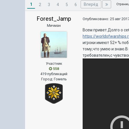
1
Вперёд
2
3
4
5
6
Страниц
Forest_Jamp
Опубликовано:
25 авг 2017
Мичман
Всем привет.Долго о себ
https://worldofwarship
игроки имеют 52+ % поб
тому,что умею и знаю.В
требователен,с чувство
Участник
558
419 публикаций
Город
:
Гомель