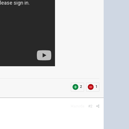
2
1
Жалоба
#2