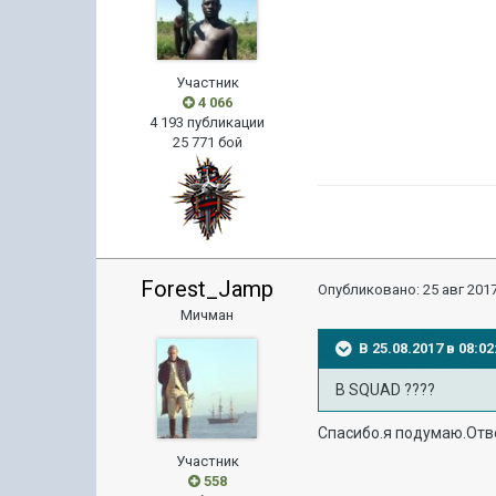
Участник
4 066
4 193 публикации
25 771 бой
Forest_Jamp
Опубликовано:
25 авг 2017
Мичман
В 25.08.2017 в 08:
В SQUAD ????
Спасибо.я подумаю.Отве
Участник
558