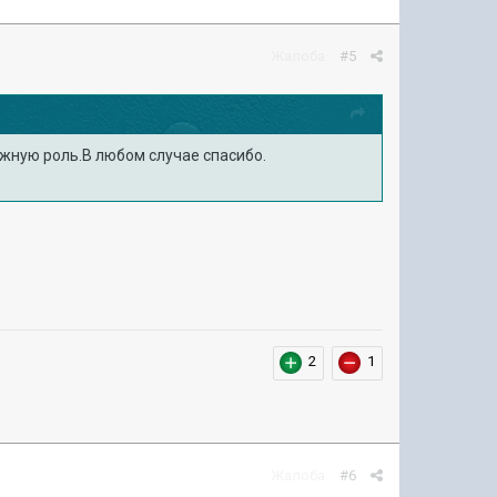
Жалоба
#5
ажную роль.В любом случае спасибо.
2
1
Жалоба
#6