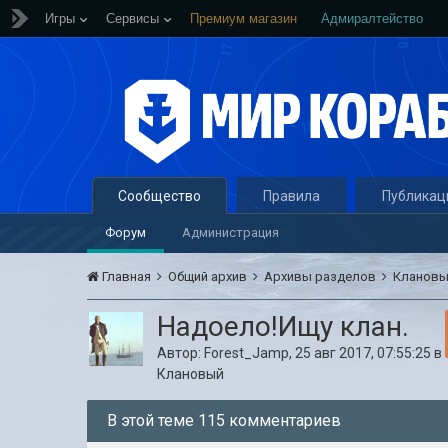
Игры
Сервисы
Премиум магазин
Адмиралтейство
Сообщество
Правила
Публикац
Форум
Администрация
Главная
Общий архив
Архивы разделов
Кланов
Надоело!Ищу клан.
Автор:
Forest_Jamp
,
25 авг 2017, 07:55:25
в
Клановый
В этой теме 115 комментариев