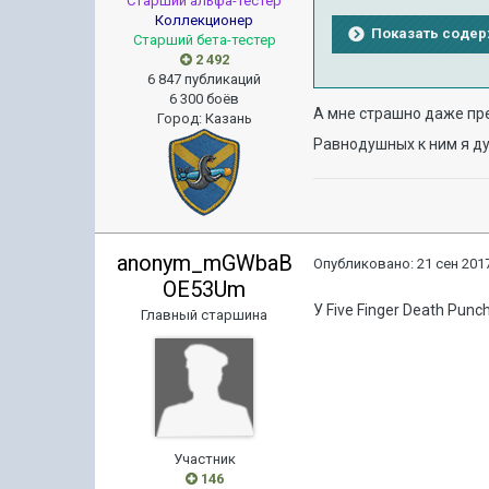
Старший альфа-тестер
Коллекционер
Показать соде
Старший бета-тестер
2 492
6 847 публикаций
6 300 боёв
А мне страшно даже пре
Город
:
Казань
Равнодушных к ним я ду
anonym_mGWbaB
Опубликовано:
21 сен 2017
OE53Um
У Five Finger Death Punch
Главный старшина
Участник
146