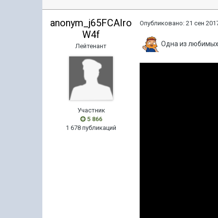
anonym_j65FCAIro
Опубликовано:
21 сен 2017
W4f
Одна из любимых
Лейтенант
Участник
5 866
1 678 публикаций