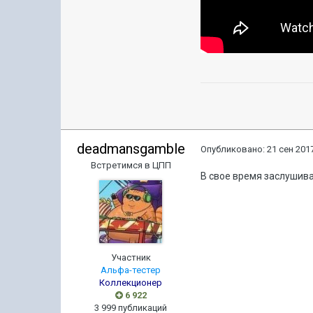
deadmansgamble
Опубликовано:
21 сен 2017
Встретимся в ЦПП
В свое время заслушива
Участник
Альфа-тестер
Коллекционер
6 922
3 999 публикаций