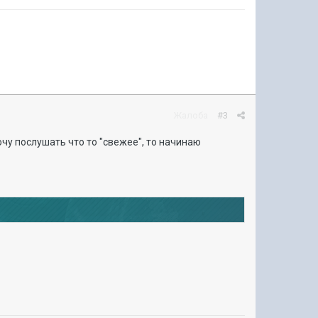
Жалоба
#3
очу послушать что то "свежее", то начинаю