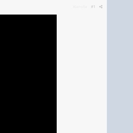
Жалоба
#1