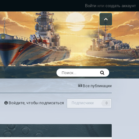
Войти
или
создать аккаунт
Все публикации
Войдите, чтобы подписаться
Подписчики
0