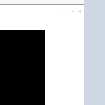
Жалоба
#4