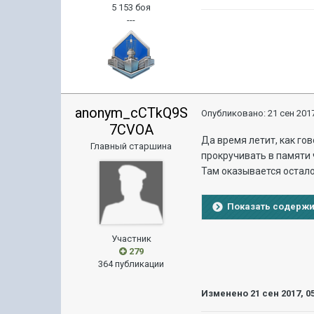
5 153 боя
---
anonym_cCTkQ9S
Опубликовано:
21 сен 2017
7CVOA
Да время летит, как гов
Главный старшина
прокручивать в памяти 
Там оказывается остало
Показать содерж
Участник
279
364 публикации
Изменено
21 сен 2017, 0