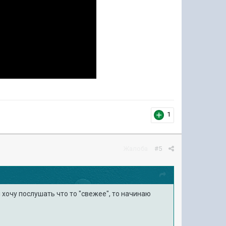
1
Жалоба
#5
и хочу послушать что то "свежее", то начинаю