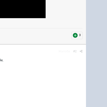
3
Жалоба
#2
йк.