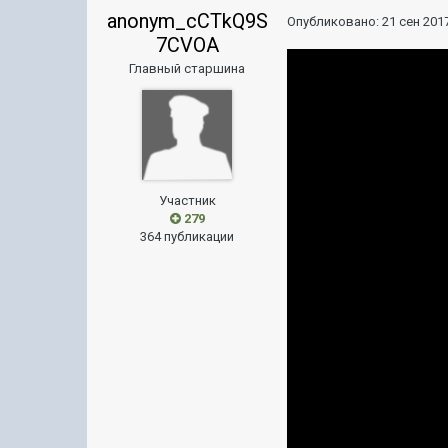
anonym_cCTkQ9S
Опубликовано:
21 сен 2017
7CVOA
Главный старшина
Участник
279
364 публикации