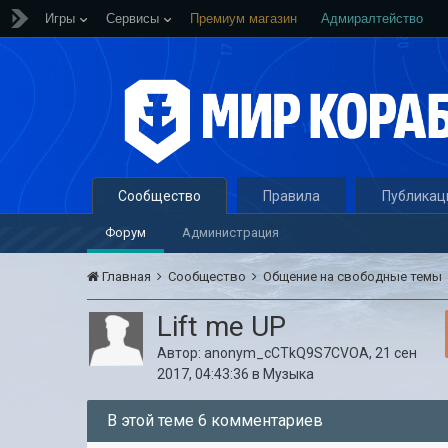
Игры
Сервисы
Премиум магазин
Адмиралтейство
Сообщество
Правила
Публикац
Форум
Администрация
Главная
Сообщество
Общение на свободные темы
Lift me UP
Автор:
anonym_cCTkQ9S7CVOA
,
21 сен
2017, 04:43:36
в
Музыка
В этой теме 6 комментариев