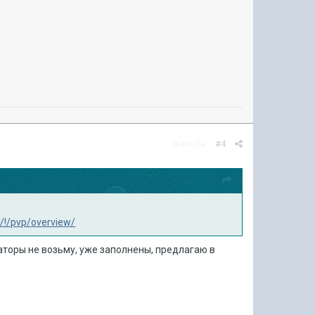
Жалоба
#4
/!/pvp/overview/
маторы не возьму, уже заполнены, предлагаю в