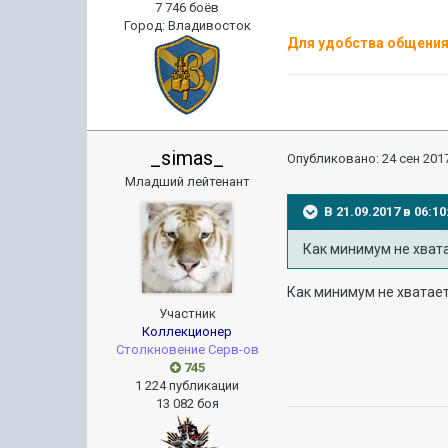
7 746 боёв
Город
:
Владивосток
Для удобства общения 
_simas_
Опубликовано:
24 сен 2017
Младший лейтенант
В 21.09.2017 в 06:
Как минимум не хват
Как минимум не хватает
Участник
Коллекционер
Столкновение Серв-ов
745
1 224 публикации
13 082 боя