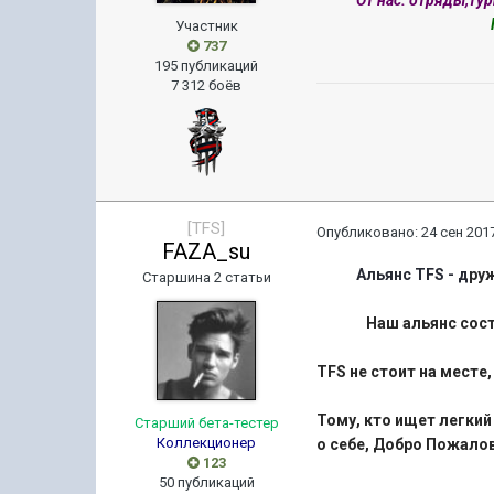
От нас: отряды,ту
Участник
737
195 публикаций
7 312 боёв
[TFS]
Опубликовано:
24 сен 2017
FAZA_su
Альянс TFS - д
ру
Старшина 2 статьи
Наш альянс состоит 
TFS не стоит на мест
Тому, кто ищет легкий
Старший бета-тестер
Коллекционер
о себе, Добро Пожалов
123
50 публикаций