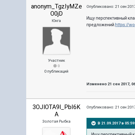
anonym_TgzIyMZe
Опубликовано:
21 сен 2017
O0jD
Ищу перспективный кла
Юнга
предложений.
https://w
Участник
0
0 публикаций
Изменено
21 сен 2017, 0
3OJlOTA9l_PbI6K
Опубликовано:
21 сен 2017
A
Золотая Рыбка
В 21.09.2017 в 05:
Ищу перспективный к