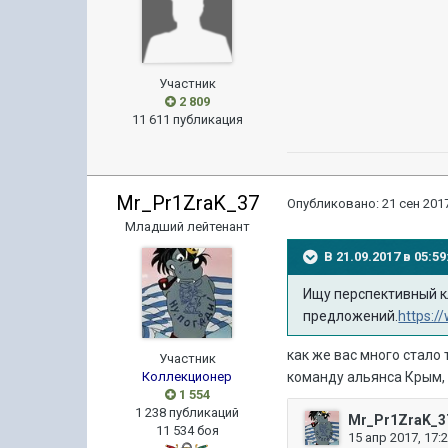
Участник
2 809
11 611 публикация
Mr_Pr1ZraK_37
Опубликовано:
21 сен 2017
Младший лейтенант
В 21.09.2017 в 05:
Ищу перспективный к
предложений.
https:
как же вас много стало
Участник
Коллекционер
команду альянса Крым,
1 554
1 238 публикаций
11 534 боя