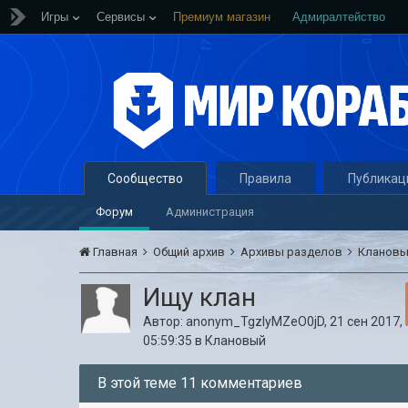
Игры
Сервисы
Премиум магазин
Адмиралтейство
Сообщество
Правила
Публикац
Форум
Администрация
Главная
Общий архив
Архивы разделов
Кланов
Ищу клан
Автор:
anonym_TgzIyMZeO0jD
,
21 сен 2017,
05:59:35
в
Клановый
В этой теме 11 комментариев