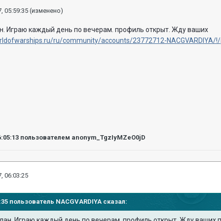
, 05:59:35
(изменено)
н. Играю каждый день по вечерам. профиль открыт. Жду ваших
orldofwarships.ru/ru/community/accounts/23772712-NACGVARDIYA/!/
6:05:13
пользователем anonym_TgzIyMZeO0jD
, 06:03:25
59:35 пользователь
NACGVARDIYA
сказал:
лан. Играю каждый день по вечерам. профиль открыт. Жду ваших 