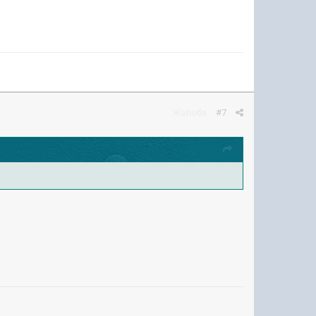
Жалоба
#7