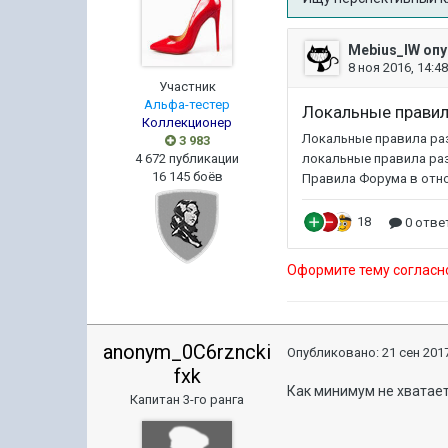
Участник
Альфа-тестер
Коллекционер
3 983
4 672 публикации
16 145 боёв
Оформите тему согласн
anonym_0C6rzncki
Опубликовано:
21 сен 2017
fxk
Как минимум не хватае
Капитан 3-го ранга