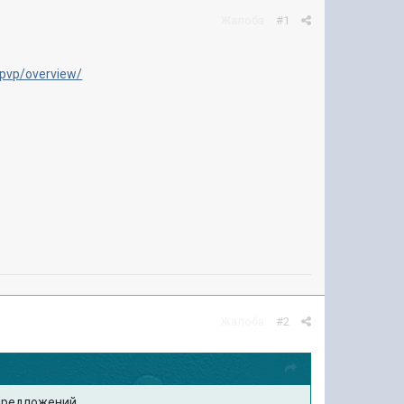
Жалоба
#1
pvp/overview/
Жалоба
#2
предложений.