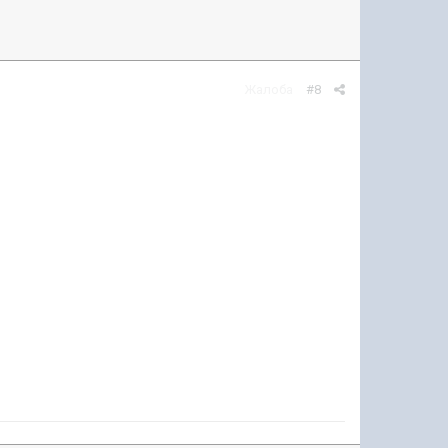
Жалоба
#8