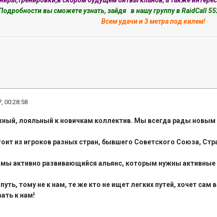
рниры,тренировки,в скором будущем битвы кланов, а также интере
Подробности вы сможете узнать, зайдя в нашу группу в RaidCall 5
Всем удачи и 3 метра под килем!
, 00:28:58
жный, лояльный к новичкам коллектив. Мы всегда рады новым
из игроков разных стран, бывшего Советского Союза, Стра
е, мы активно развивающийся альянс, которым нужны активные
 путь, тому не к нам, те же кто не ищет легких путей, хочет 
ать к нам!