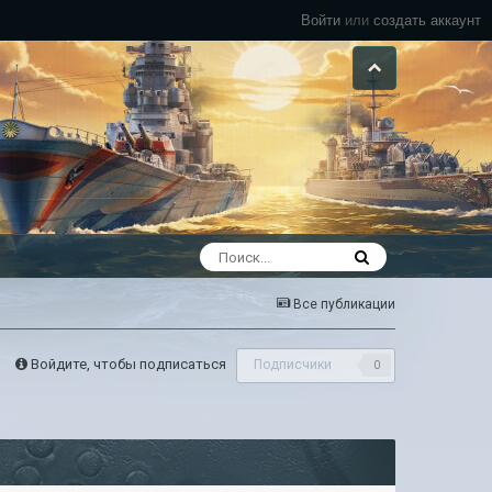
Войти
или
создать аккаунт
Все публикации
Войдите, чтобы подписаться
Подписчики
0