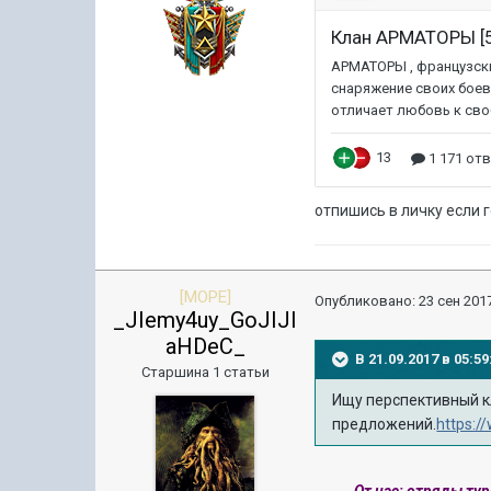
отпишись в личку если г
[MOPE]
Опубликовано:
23 сен 2017
_JIemy4uy_GoJIJI
aHDeC_
В 21.09.2017 в 05:
Старшина 1 статьи
Ищу перспективный к
предложений.
https: