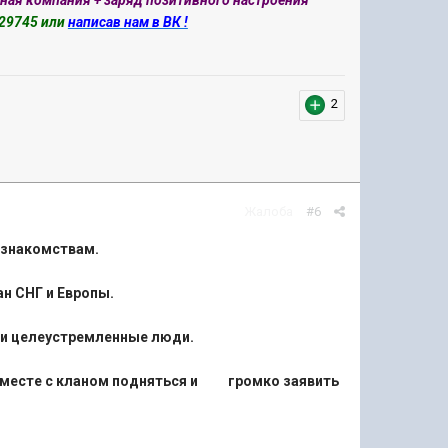
сная компания + заряд позитивного настроения
529745 или
написав нам в ВК !
2
Жалоба
#6
 знакомствам.
н СНГ и Европы.
 и целеустремленные люди.
сам вместе с кланом подняться и громко заявить