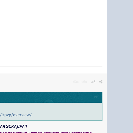
Жалоба
#5
/!/pvp/overview/
КАЯ ЭСКАДРА"!