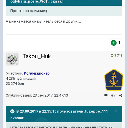
otdyhaju_posle_WoT_
сказал:
Просто он олимпиец
А мне кажется он мучитель себя и других....
1
Takou_Huk
3 748
Участник,
Коллекционер
4 236 публикаций
23 274 боя
Опубликовано:
23 сен 2017, 22:47:13
#7
В 23.09.2017 в 22:35:15 пользователь
Juzeppe_111
сказал:
Отвлекается от чего-то в реале. Ему не нужна ни стата, ни