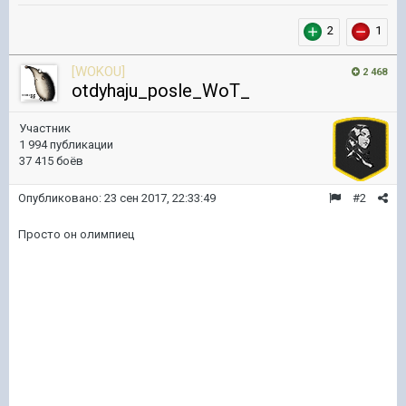
2
1
[WOKOU]
2 468
otdyhaju_posle_WoT_
Участник
1 994 публикации
37 415 боёв
Опубликовано:
23 сен 2017, 22:33:49
#2
Просто он олимпиец