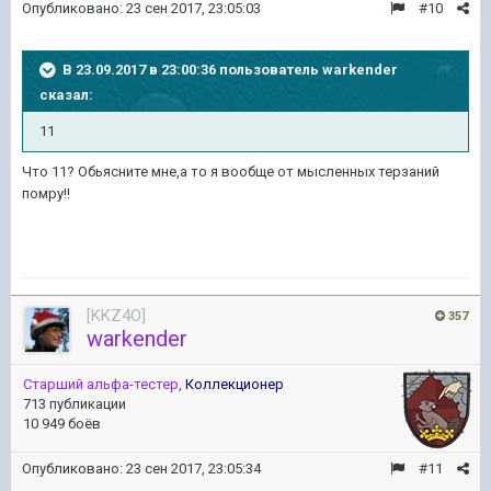
Опубликовано:
23 сен 2017, 23:05:03
#10
В 23.09.2017 в 23:00:36 пользователь
warkender
сказал:
11
Что 11? Обьясните мне,а то я вообще от мысленных терзаний
помру!!
[KKZ4O]
357
warkender
Старший альфа-тестер
,
Коллекционер
713 публикации
10 949 боёв
Опубликовано:
23 сен 2017, 23:05:34
#11