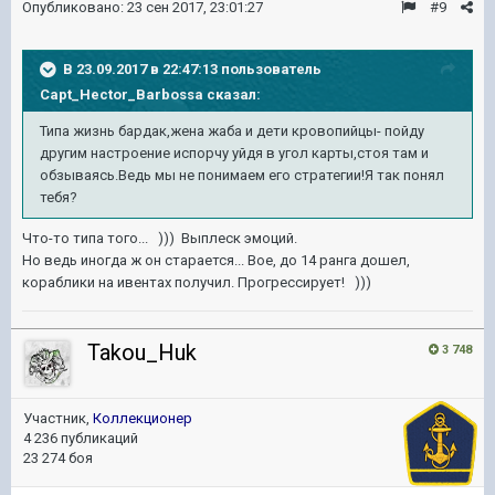
Опубликовано:
23 сен 2017, 23:01:27
#9
В 23.09.2017 в 22:47:13 пользователь
Capt_Hector_Barbossa
сказал:
Типа жизнь бардак,жена жаба и дети кровопийцы- пойду
другим настроение испорчу уйдя в угол карты,стоя там и
обзываясь.Ведь мы не понимаем его стратегии!Я так понял
тебя?
Что-то типа того... ))) Выплеск эмоций.
Но ведь иногда ж он старается... Вое, до 14 ранга дошел,
кораблики на ивентах получил. Прогрессирует! )))
Takou_Huk
3 748
Участник,
Коллекционер
4 236 публикаций
23 274 боя