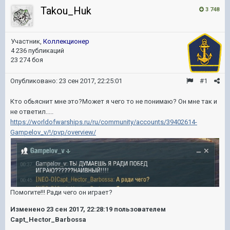
Takou_Huk
3 748
Участник,
Коллекционер
4 236 публикаций
23 274 боя
Опубликовано:
23 сен 2017, 22:25:01
#1
Кто обьяснит мне это?Может я чего то не понимаю? Он мне так и
не ответил.....
https://worldofwarships.ru/ru/community/accounts/39402614-
Gampelov_v/!/pvp/overview/
Помогите!!! Ради чего он играет?
Изменено
23 сен 2017, 22:28:19
пользователем
Capt_Hector_Barbossa