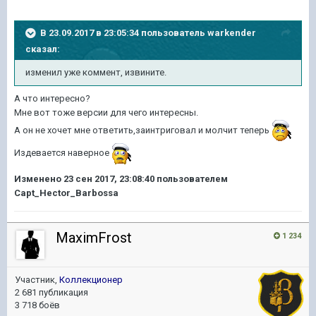
В 23.09.2017 в 23:05:34 пользователь
warkender
сказал:
изменил уже коммент, извините.
А что интересно?
Мне вот тоже версии для чего интересны.
А он не хочет мне ответить,заинтриговал и молчит теперь
Издевается наверное
Изменено
23 сен 2017, 23:08:40
пользователем
Capt_Hector_Barbossa
MaximFrost
1 234
Участник,
Коллекционер
2 681 публикация
3 718 боёв