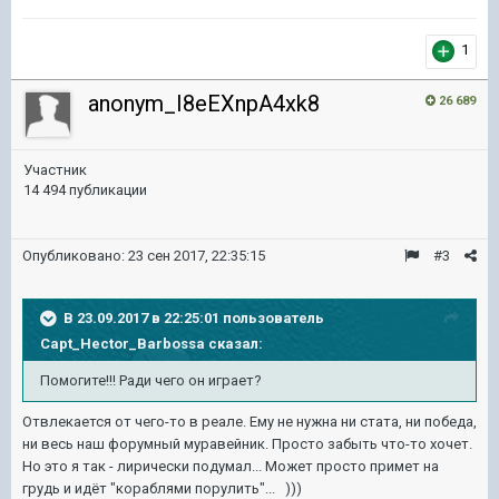
1
anonym_I8eEXnpA4xk8
26 689
Участник
14 494 публикации
Опубликовано:
23 сен 2017, 22:35:15
#3
В 23.09.2017 в 22:25:01 пользователь
Capt_Hector_Barbossa
сказал:
Помогите!!! Ради чего он играет?
Отвлекается от чего-то в реале. Ему не нужна ни стата, ни победа,
ни весь наш форумный муравейник. Просто забыть что-то хочет.
Но это я так - лирически подумал... Может просто примет на
грудь и идёт "кораблями порулить"... )))