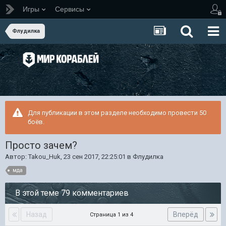
Игры
Сервисы
Флудилка
Для публикации в этом разделе необходимо провести 50
боёв.
Просто зачем?
Автор:
Takou_Huk
,
23 сен 2017, 22:25:01
в
Флудилка
мда
В этой теме 79 комментариев
Назад
Вперёд
Страница 1 из 4