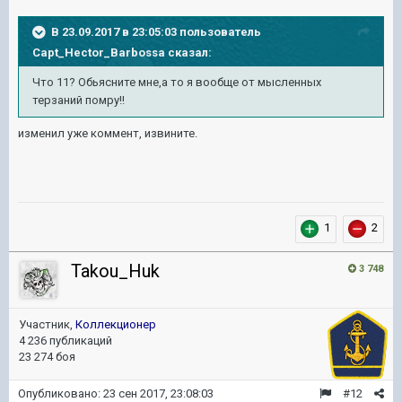
В 23.09.2017 в 23:05:03 пользователь
Capt_Hector_Barbossa
сказал:
Что 11? Обьясните мне,а то я вообще от мысленных
терзаний помру!!
изменил уже коммент, извините.
1
2
Takou_Huk
3 748
Участник,
Коллекционер
4 236 публикаций
23 274 боя
Опубликовано:
23 сен 2017, 23:08:03
#12