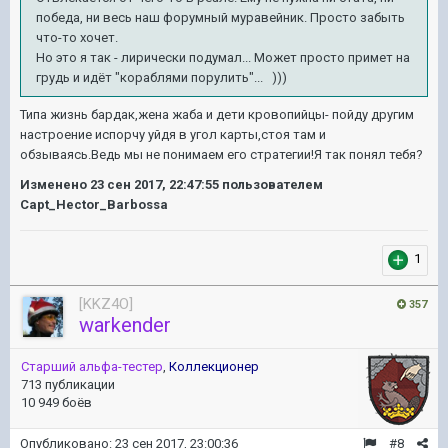
победа, ни весь наш форумный муравейник. Просто забыть
что-то хочет.
Но это я так - лирически подумал... Может просто примет на
грудь и идёт "кораблями порулить"... )))
Типа жизнь бардак,жена жаба и дети кровопийцы- пойду другим
настроение испорчу уйдя в угол карты,стоя там и
обзываясь.Ведь мы не понимаем его стратегии!Я так понял тебя?
Изменено
23 сен 2017, 22:47:55
пользователем
Capt_Hector_Barbossa
1
[KKZ4O]
357
warkender
Старший альфа-тестер
,
Коллекционер
713 публикации
10 949 боёв
Опубликовано:
23 сен 2017, 23:00:36
#8