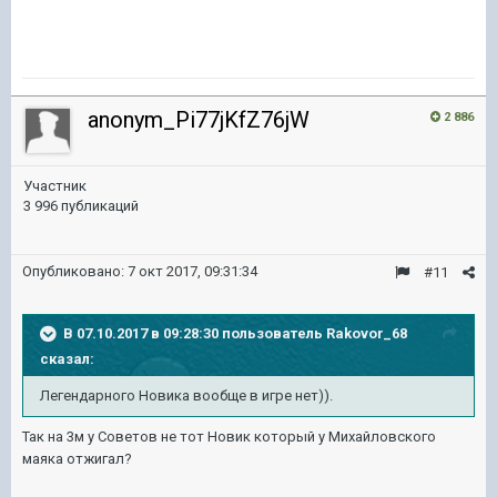
anonym_Pi77jKfZ76jW
2 886
Участник
3 996 публикаций
Опубликовано:
7 окт 2017, 09:31:34
#11
В 07.10.2017 в 09:28:30 пользователь
Rakovor_68
сказал:
Легендарного Новика вообще в игре нет)).
Так на 3м у Советов не тот Новик который у Михайловского
маяка отжигал?