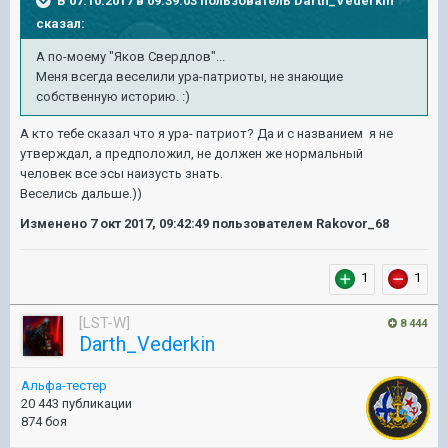
В 07.10.2017 в 09:39:03 пользователь
Darth_Vederkin
сказал:
А по-моему "Яков Свердлов"...
Меня всегда веселили ура-патриоты, не знающие
собственную историю. :)
А кто тебе сказал что я ура- патриот? Да и с названием я не
утверждал, а предположил, не должен же нормальный
человек все эсы наизусть знать.
Веселись дальше.))
Изменено
7 окт 2017, 09:42:49
пользователем Rakovor_68
1
1
[LST-W]
8 444
Darth_Vederkin
Альфа-тестер
20 443 публикации
874 боя