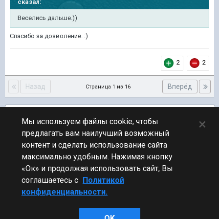
сказал:
Веселись дальше.))
Спасибо за дозволение. :)
2
2
Назад
Вперёд
Страница 1 из 16
Подписчики
6
×
Мы используем файлы cookie, чтобы
предлагать вам наилучший возможный
ПЕРЕЙТИ К СПИСКУ ТЕМ
контент и сделать использование сайта
Русско-Японская война
максимально удобным. Нажимая кнопку
«Ок» и продолжая использовать сайт, Вы
соглашаетесь с
Политикой
конфиденциальности.
Стиль
OK