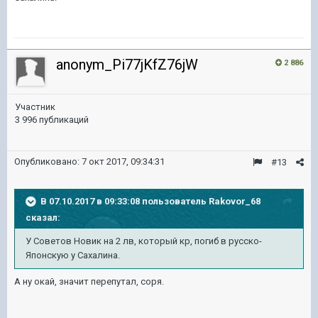
anonym_Pi77jKfZ76jW
2 886
Участник
3 996 публикаций
Опубликовано:
7 окт 2017, 09:34:31
#13
В 07.10.2017 в 09:33:08 пользователь
Rakovor_68
сказал:
У Советов Новик на 2 лв, который кр, погиб в русско-
Японскую у Сахалина.
А ну окай, значит перепутал, соря.