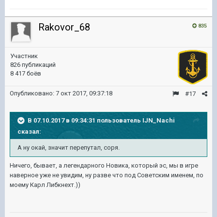
Rakovor_68
835
Участник
826 публикаций
8 417 боёв
Опубликовано:
7 окт 2017, 09:37:18
#17
В 07.10.2017 в 09:34:31 пользователь
IJN_Nachi
сказал:
А ну окай, значит перепутал, соря.
Ничего, бывает, а легендарного Новика, который эс, мы в игре
наверное уже не увидим, ну разве что под Советским именем, по
моему Карл Либкнехт.))