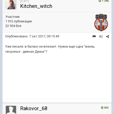
[EXP]
1 386
Kitchen_witch
Участник
1 912 публикации
22 954 боя
Опубликовано:
7 окт 2017, 09:15:49
#2
Уже писали: в баланс не влезает. Нужна ещё одна "венец
творенья - дивная Диана"?
Rakovor_68
835