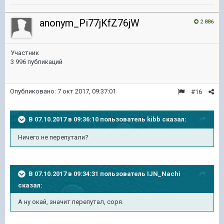
anonym_Pi77jKfZ76jW
2 886
Участник
3 996 публикаций
Опубликовано:
7 окт 2017, 09:37:01
#16
В 07.10.2017 в 09:36:10 пользователь
kibb
сказал:
Ничего не перепутали?
В 07.10.2017 в 09:34:31 пользователь
IJN_Nachi
сказал:
А ну окай, значит перепутал, соря.