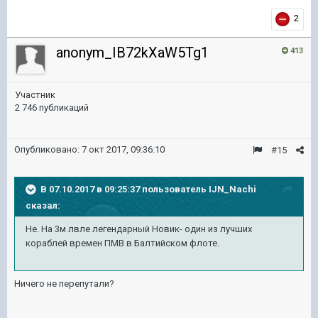
2
anonym_IB72kXaW5Tg1
413
Участник
2 746 публикаций
Опубликовано:
7 окт 2017, 09:36:10
#15
В 07.10.2017 в 09:25:37 пользователь
IJN_Nachi
сказал:
Не. На 3м лвле легендарный Новик- один из лучших
кораблей времен ПМВ в Балтийском флоте.
Ничего не перепутали?