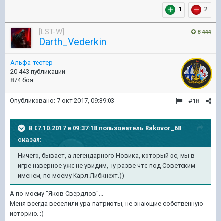
1
2
[LST-W]
8 444
Darth_Vederkin
Альфа-тестер
20 443 публикации
874 боя
Опубликовано:
7 окт 2017, 09:39:03
#18
В 07.10.2017 в 09:37:18 пользователь
Rakovor_68
сказал:
Ничего, бывает, а легендарного Новика, который эс, мы в
игре наверное уже не увидим, ну разве что под Советским
именем, по моему Карл Либкнехт.))
А по-моему "Яков Свердлов"...
Меня всегда веселили ура-патриоты, не знающие собственную
историю. :)