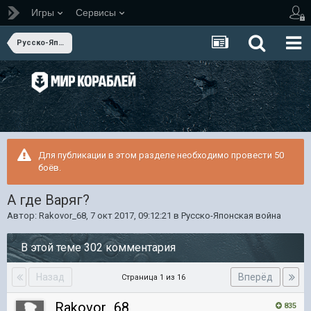
Игры
Сервисы
Русско-Японская война
Для публикации в этом разделе необходимо провести 50
боёв.
А где Варяг?
Автор:
Rakovor_68
,
7 окт 2017, 09:12:21
в
Русско-Японская война
В этой теме 302 комментария
Назад
Вперёд
Страница 1 из 16
Rakovor_68
835