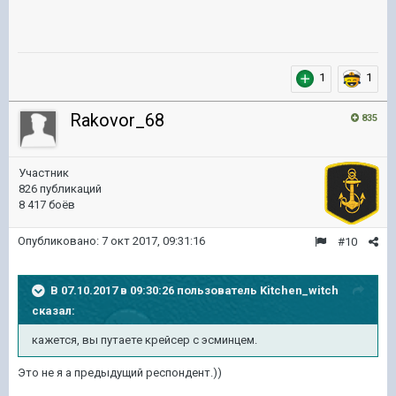
1
1
Rakovor_68
835
Участник
826 публикаций
8 417 боёв
Опубликовано:
7 окт 2017, 09:31:16
#10
В 07.10.2017 в 09:30:26 пользователь
Kitchen_witch
сказал:
кажется, вы путаете крейсер с эсминцем.
Это не я а предыдущий респондент.))