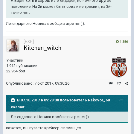
А Варяг хоть и хорош и легендарен, но немного другое
поколение. На 2й может быть сова и не треснит, на 3й-
точно нет.
Легендарного Новика вообще в игре нет)).
[EXP]
1 386
Kitchen_witch
Участник
1 912 публикации
22 954 боя
Опубликовано:
7 окт 2017, 09:30:26
#7
В 07.10.2017 в 09:28:30 пользователь
Rakovor_68
сказал:
Легендарного Новика вообще в игре нет)).
кажется, вы путаете крейсер с эсминцем.