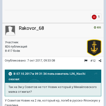
1
Rakovor_68
835
Участник
826 публикаций
8 417 боёв
Опубликовано:
7 окт 2017, 09:33:08
#12
В 07.10.2017 в 09:31:34 пользователь
IJN_Nachi
сказал:
Так на 3м у Советов не тот Новик который у Михайловского
маяка отжигал?
У Советов Новик на 2 лв, который кр, погиб в русско-Японскую у
Сахалина.