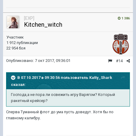
[EXP]
1 386
Kitchen_witch
Участник
1 912 публикации
22 954 боя
Опубликовано:
7 окт 2017, 09:36:01
#14
В 07.10.2017 в 09:30:56 пользователь
Katty_Shark
сказал:
Господа,а не пора ли освежить игру Варягом? Который
ракетный крейсер?
Сперва Туманный флот до ума пусть доведут. Хотя бы по
главному калибру.