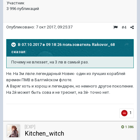
Участник
3 996 публикаций
Опубликовано:
7 окт 2017, 09:25:37
#4
В 07.10.2017 в 09:18:26 пользователь
Rakovor_68
сказал:
Почему не влезает, на 3 лв в самый раз.
Не. На 3м лвле легендарный Новик- один из лучших кораблей
времен ПМВ в Балтийском флоте.
А Варяг хоть и хорош и легендарен, но немного другое поколение.
На 2й может быть сова и не треснит, на 3й- точно нет.
1
[EXP]
1 386
Kitchen_witch