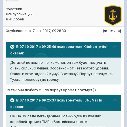
Участник
826 публикаций
8 417 боёв
Опубликовано:
7 окт 2017, 09:28:30
#6
В 07.10.2017 в 09:25:46 пользователь
Kitchen_witch
сказал:
Деталей не помню, но, кажется, он там будет получать
очень сильных лещей. Особенно - от четвёртого уровня.
Орион в игре видели? Куму? Светлану? Порвут легенду как
Тузик - пресловутую грелку.
Ну так они любого с 3 лв порвут кроме Богатыря.))
В 07.10.2017 в 09:25:37 пользователь
IJN_Nachi
сказал:
Не. На 3м лвле легендарный Новик- один из лучших
кораблей времен ПМВ в Балтийском флоте.