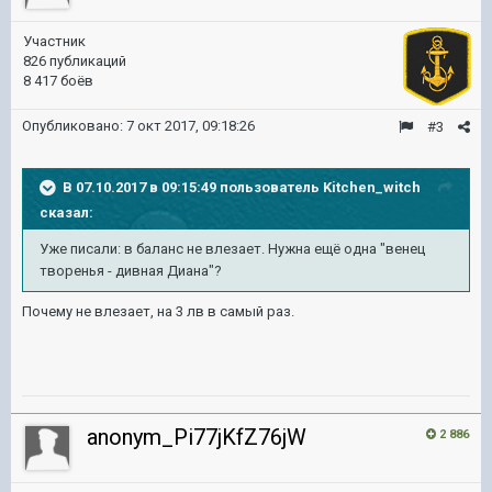
Участник
826 публикаций
8 417 боёв
Опубликовано:
7 окт 2017, 09:18:26
#3
В 07.10.2017 в 09:15:49 пользователь
Kitchen_witch
сказал:
Уже писали: в баланс не влезает. Нужна ещё одна "венец
творенья - дивная Диана"?
Почему не влезает, на 3 лв в самый раз.
anonym_Pi77jKfZ76jW
2 886