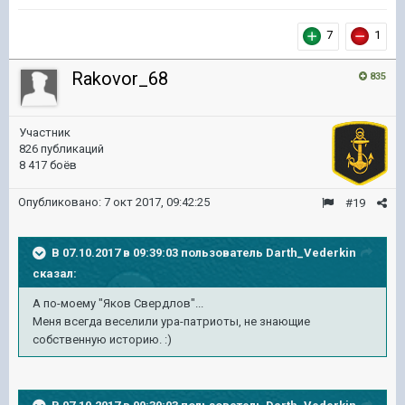
7
1
Rakovor_68
835
Участник
826 публикаций
8 417 боёв
Опубликовано:
7 окт 2017, 09:42:25
#19
В 07.10.2017 в 09:39:03 пользователь
Darth_Vederkin
сказал:
А по-моему "Яков Свердлов"...
Меня всегда веселили ура-патриоты, не знающие
собственную историю. :)