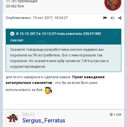
11 761 публикация
20 662 боя
Опубликовано:
15 окт 2017, 10:24:27
#2
В 15.10.2017 в 10:13:07 пользователь
DELFI1982
сказал:
Скажите товарищи разработчики,сносно недавно вы
порезали на ЛК истребитель. Бог с ним порезали так
порезали. Но скажите мне нубу зачем их 7-8-9 штук как и
корректировщиков
для этого наверное и сделали навык
Пункт наведения
катапультных самолётов
,
что бы их всех был шанс
использовать за бой
[SELF]
1 244
Sergius_Ferratus