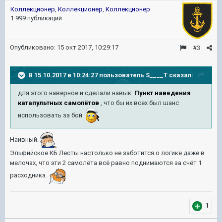
Коллекционер
,
Коллекционер
,
Коллекционер
1 999 публикаций
Опубликовано:
15 окт 2017, 10:29:17
#3
В 15.10.2017 в 10:24:27 пользователь
S____T
сказал:
для этого наверное и сделали навык
Пункт наведения
катапультных самолётов
,
что бы их всех был шанс
использовать за бой
Наивный.
Эльфийское КБ Лесты настолько не заботится о логике даже в
мелочах, что эти 2 самолёта всё равно поднимаются за счёт 1
расходника.
1