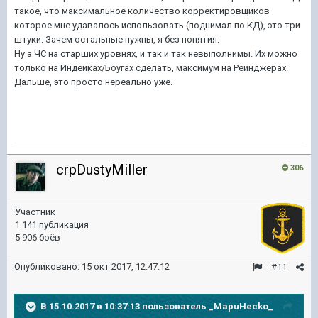
такое, что максимальное количество корректировщиков
которое мне удавалось использовать (поднимал по КД), это три
штуки. Зачем остальные нужны, я без понятия.
Ну а ЧС на старших уровнях, и так и так невыполнимы. Их можно
только на Индейках/Боугах сделать, максимум на Рейнджерах.
Дальше, это просто нереально уже.
crpDustyMiller
306
Участник
1 141 публикация
5 906 боёв
Опубликовано:
15 окт 2017, 12:47:12
#11
В 15.10.2017 в 10:37:13 пользователь
_MapuHecko_