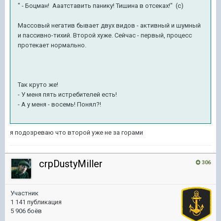
" - Боцман! Ааатставить панику! Тишина в отсеках!" (с)
Массовый негатив бывает двух видов - активный и шумный
и пассивно-тихий. Второй хуже. Сейчас - первый, процесс
протекает нормально.
Так круто же!
- У меня пять истребителей есть!
- А у меня - восемь! Понял?!
я подозреваю что второй уже не за горами
crpDustyMiller
306
Участник
1 141 публикация
5 906 боёв