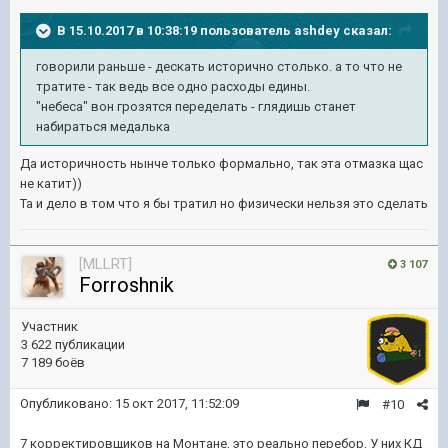
В 15.10.2017 в 10:38:19 пользователь
ashdey
сказал:
говорили раньше - дескать исторично столько. а то что не
тратите - так ведь все одно расходы едины.
"небеса" вон грозятся переделать - глядишь станет
набираться медалька
Да историчность нынче только формально, так эта отмазка щас
не катит))
Та и дело в том что я бы тратил но физически нельзя это сделать
[MLLRT]
3 107
Forroshnik
Участник
3 622 публикации
7 189 боёв
Опубликовано:
15 окт 2017, 11:52:09
#10
7 корректировщиков на Монтане, это реально перебор. У них КД