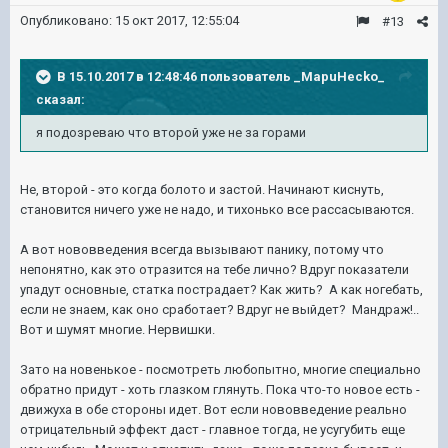
Опубликовано:
15 окт 2017, 12:55:04
#13
В 15.10.2017 в 12:48:46 пользователь
_MapuHecko_
сказал:
я подозреваю что второй уже не за горами
Не, второй - это когда болото и застой. Начинают киснуть,
становится ничего уже не надо, и тихонько все рассасываются.
А вот нововведения всегда вызывают панику, потому что
непонятно, как это отразится на тебе лично? Вдруг показатели
упадут основные, статка пострадает? Как жить? А как ногебать,
если не знаем, как оно сработает? Вдруг не выйдет? Мандраж!..
Вот и шумят многие. Нервишки.
Зато на новенькое - посмотреть любопытно, многие специально
обратно придут - хоть глазком глянуть. Пока что-то новое есть -
движуха в обе стороны идет. Вот если нововведение реально
отрицательный эффект даст - главное тогда, не усугубить еще