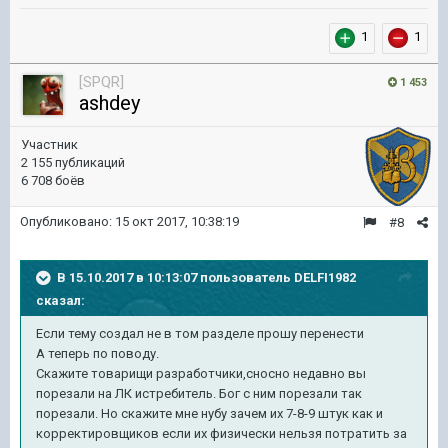
1
1
[SPQR]
1 453
ashdey
Участник
2 155 публикаций
6 708 боёв
Опубликовано:
15 окт 2017, 10:38:19
#8
В 15.10.2017 в 10:13:07 пользователь
DELFI1982
сказал:
Если тему создал не в том разделе прошу перенести
А теперь по поводу.
Скажите товарищи разработчики,сносно недавно вы
порезали на ЛК истребитель. Бог с ним порезали так
порезали. Но скажите мне нубу зачем их 7-8-9 штук как и
корректировщиков если их физически нельзя потратить за