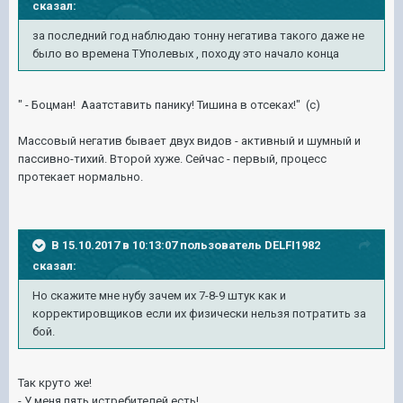
сказал:
за последний год наблюдаю тонну негатива такого даже не
было во времена ТУполевых , походу это начало конца
" - Боцман! Ааатставить панику! Тишина в отсеках!" (с)
Массовый негатив бывает двух видов - активный и шумный и
пассивно-тихий. Второй хуже. Сейчас - первый, процесс
протекает нормально.
В 15.10.2017 в 10:13:07 пользователь
DELFI1982
сказал:
Но скажите мне нубу зачем их 7-8-9 штук как и
корректировщиков если их физически нельзя потратить за
бой.
Так круто же!
- У меня пять истребителей есть!