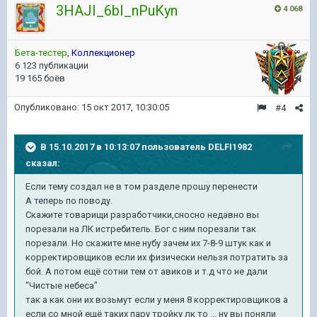
3HAJI_6bI_nPuKyn
4 068
Бета-тестер
,
Коллекционер
6 123 публикации
19 165 боёв
Опубликовано:
15 окт 2017, 10:30:05
#4
В 15.10.2017 в 10:13:07 пользователь
DELFI1982
сказал:
Если тему создал не в том разделе прошу перенести
А теперь по поводу.
Скажите товарищи разработчики,сносно недавно вы
порезали на ЛК истребитель. Бог с ним порезали так
порезали. Но скажите мне нубу зачем их 7-8-9 штук как и
корректировщиков если их физически нельзя потратить за
бой. А потом ещё сотни тем от авиков и т.д что не дали
"Чистые небеса"
так а как они их возьмут если у меня 8 корректировщиков а
если со мной ещё таких пару тройку лк то ... ну вы поняли