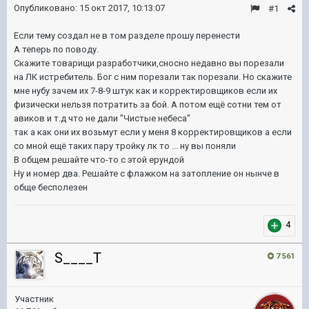
Опубликовано:
15 окт 2017, 10:13:07
#1
Если тему создал не в том разделе прошу перенести
А теперь по поводу.
Скажите товарищи разработчики,сносно недавно вы порезали
на ЛК истребитель. Бог с ним порезали так порезали. Но скажите
мне нубу зачем их 7-8-9 штук как и корректировщиков если их
физически нельзя потратить за бой. А потом ещё сотни тем от
авиков и т.д что не дали "Чистые небеса"
так а как они их возьмут если у меня 8 корректировщиков а если
со мной ещё таких пару тройку лк то ... ну вы поняли
В общем решайте что-то с этой ерундой
Ну и номер два. Решайте с флажком на затопление он нынче в
обще бесполезен
4
S____T
7 561
Участник