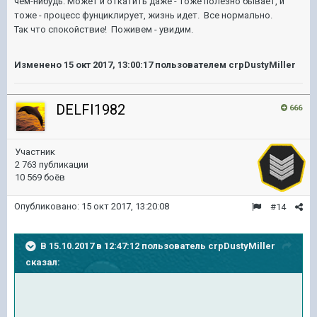
чем-нибудь. Может и откатить даже - тоже полезно бывает, и
тоже - процесс фунциклирует, жизнь идет. Все нормально.
Так что спокойствие! Поживем - увидим.
Изменено
15 окт 2017, 13:00:17
пользователем crpDustyMiller
DELFI1982
666
Участник
2 763 публикации
10 569 боёв
Опубликовано:
15 окт 2017, 13:20:08
#14
В 15.10.2017 в 12:47:12 пользователь
crpDustyMiller
сказал: