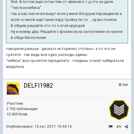
бой. А потом ещё сотни тем от авиков и т.д что не дали
"Чистые небеса"
так а как они их возьмут если у меня 8 корректировщиков а
если со мной ещё таких пару тройку лк то ... ну вы поняли
В общем решайте что-то с этой ерундой
Ну и номер два. Решайте с флажком на затопление он нынче
в обще бесполезен
говорили раньше - дескать исторично столько. а то что не
тратите - так ведь все одно расходы едины.
"небеса" вон грозятся переделать - глядишь станет набираться
медалька
DELFI1982
666
Участник
2 763 публикации
10 569 боёв
Опубликовано:
15 окт 2017, 10:44:14
#9