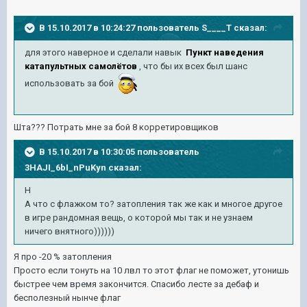
В 15.10.2017 в 10:24:27 пользователь
S____T
сказал:
для этого наверное и сделали навык
Пункт наведения
катапультных самолётов
,
что бы их всех был шанс
использовать за бой
Шта??? Потрать мне за бой 8 корретировщиков
В 15.10.2017 в 10:30:05 пользователь
3HAJI_6bI_nPuKyn
сказал:
Н
А что с флажком то? затопления так же как и многое другое
в игре рандомная вещь, о которой мы так и не узнаем
ничего внятного))))))
Я про -20 % затопления
Просто если тонуть на 10 лвл то этот флаг не поможет, утонишь
быстрее чем время закончится. Спасибо лесте за дебаф и
бесполезный нынче флаг