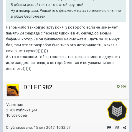
В общем решайте что-то с этой ерундой
Ну и номер два. Решайте с флажком на затопление он нынче
в обще бесполезен
Напомнило танковую арту коня, у которого если не изменяет
память 24 снаряда с перезарядкой вв 45 секунд со всеми
бафами, которые он физически не сможет выдать за 15 минут
боя, там ответ разрабов был типо это историчность, какая я
лично не в курсе))))))))
А что с флажком то? затопления так же как и многое другое в
игре рандомная вещь, о которой мы так и не узнаем ничего
внятного))))))
DELFI1982
666
Участник
2 763 публикации
10 569 боёв
Опубликовано:
15 окт 2017, 10:32:57
#5