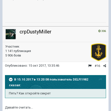
crpDustyMiller
306
Участник
1 141 публикация
5 906 боёв
Опубликовано:
15 окт 2017, 13:35:46
#16
В 15.10.2017 в 13:20:08 пользователь
DELFI1982
сказал:
Пять? Как откройте секрет
Давайте считать...