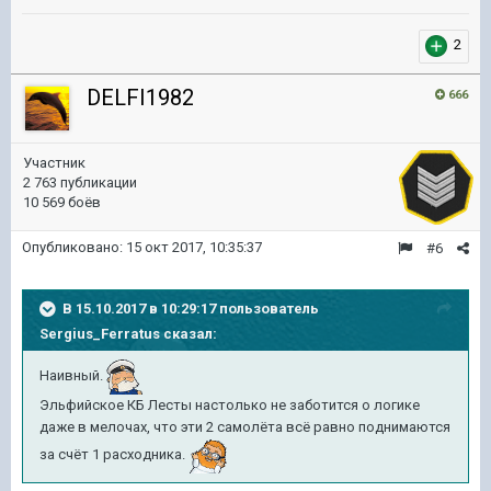
2
DELFI1982
666
Участник
2 763 публикации
10 569 боёв
Опубликовано:
15 окт 2017, 10:35:37
#6
В 15.10.2017 в 10:29:17 пользователь
Sergius_Ferratus
сказал:
Наивный.
Эльфийское КБ Лесты настолько не заботится о логике
даже в мелочах, что эти 2 самолёта всё равно поднимаются
за счёт 1 расходника.