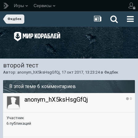
Игры
Сервисы
Фидбек
второй тест
Автор:
anonym_hX5ksHsgGfQj
,
17 окт 2017, 13:23:24
в
Фидбек
В этой теме 6 комментариев
anonym_hX5ksHsgGfQj
0
Участник
6 публикаций