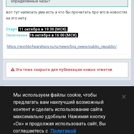
определённые часы?
вот тут написать ума есть а что бы прочитать про его в новостях
на это нету.
Старт:
11 октября в 19:30 (МСК).
Окончание:
16 октября в 16:00 (МСК).
https://worldofwarships.ru/ru/news/big_news/public_republic/
Эта тема закрыта для публикации новых ответов.
Подписчики
0
×
Мы используем файлы cookie, чтобы
предлагать вам наилучший возможный
ПЕРЕЙТИ К СПИСКУ ТЕМ
контент и сделать использование сайта
Фидбек
максимально удобным. Нажимая кнопку
«Ок» и продолжая использовать сайт, Вы
соглашаетесь с
Политикой