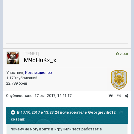
[TENET]
2 008
M9cHuKx_x
Участник,
Коллекционер
1 170 публикаций
22 789 боёв
Опубликовано:
17 окт 2017, 14:41:17
#6
В 17.10.2017 в 13:23:24 пользователь
Georgievih612
сказал:
почему не могу войти в игру?Или тест работает в