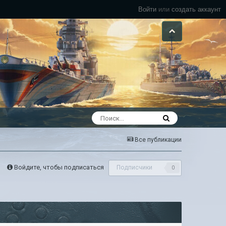
Войти
или
создать аккаунт
Все публикации
Войдите, чтобы подписаться
Подписчики
0