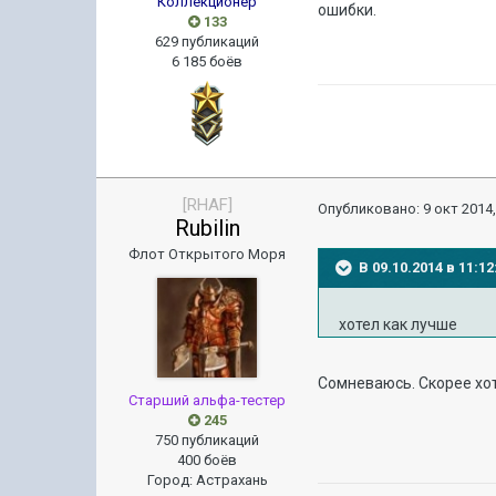
Коллекционер
ошибки.
133
629 публикаций
6 185 боёв
[RHAF]
Опубликовано:
9 окт 2014,
Rubilin
Флот Открытого Моря
В 09.10.2014 в 11
хотел как лучше
Сомневаюсь. Скорее хот
Старший альфа-тестер
245
750 публикаций
400 боёв
Город
:
Астрахань