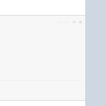
Жалоба
#5