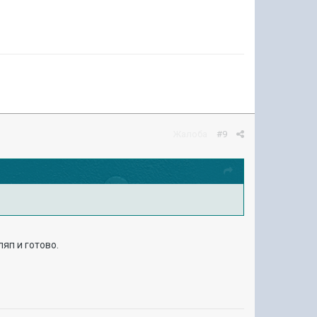
Жалоба
#9
яп и готово.