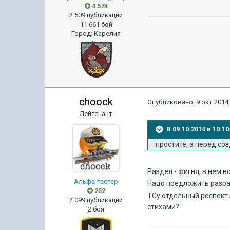
4 574
2 509 публикаций
11 661 бой
Город
:
Карелия
choock
Опубликовано:
9 окт 2014,
Лейтенант
В 09.10.2014 в 10:
простите, а перед со
Раздел - фигня, в нем в
Альфа-тестер
Надо предложить разрабо
252
ТСу отдельный респект з
2 099 публикаций
стихами?
2 боя