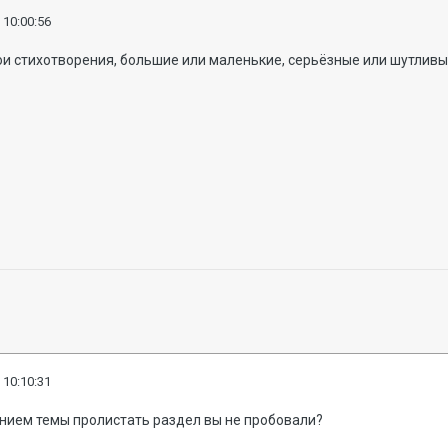
 10:00:56
ои стихотворения, большие или маленькие, серьёзные или шутливые
 10:10:31
анием темы пролистать раздел вы не пробовали?