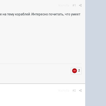
Жалоба
#1
 на тему кораблей. Интересно почитать, что умеет
2
Жалоба
#2