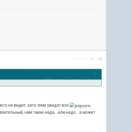
Жалоба
#4
кто не видит, зато тему увидят все.
ительный, нам таких нада... или надо... а может