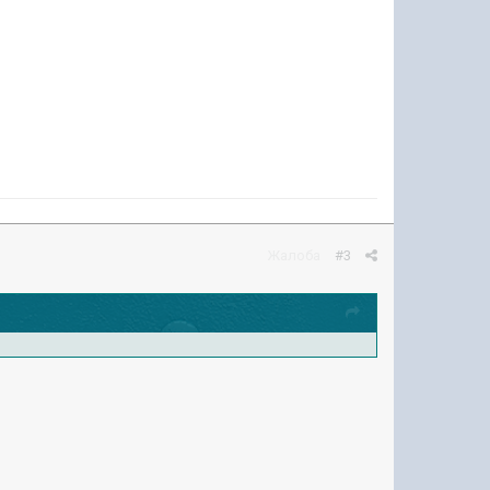
Жалоба
#3