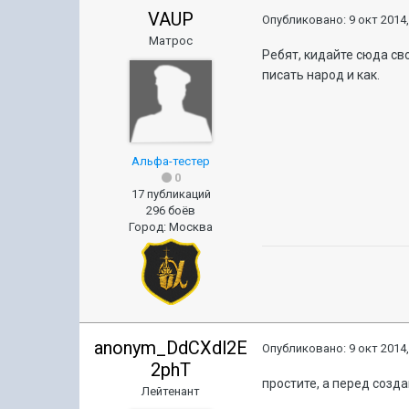
VAUP
Опубликовано:
9 окт 2014,
Матрос
Ребят, кидайте сюда св
писать народ и как.
Альфа-тестер
0
17 публикаций
296 боёв
Город
:
Москва
anonym_DdCXdl2E
Опубликовано:
9 окт 2014,
2phT
простите, а перед созд
Лейтенант