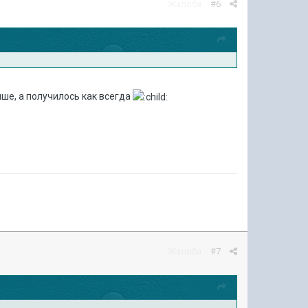
Жалоба
#6
чше, а получилось как всегда
Жалоба
#7