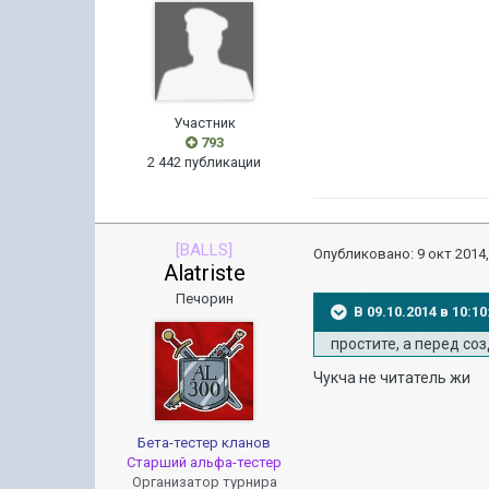
Участник
793
2 442 публикации
[BALLS]
Опубликовано:
9 окт 2014,
Alatriste
Печорин
В 09.10.2014 в 10:
простите, а перед со
Чукча не читатель жи
Бета-тестер кланов
Старший альфа-тестер
Организатор турнира