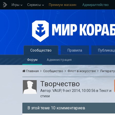
Игры
Сервисы
Премиум магазин
Адмиралтейство
Сообщество
Правила
Публикац
Форум
Администрация
Главная
Сообщество
Флот в искусстве
Литерат
Творчество
Автор:
VAUP
,
9 окт 2014, 10:00:56
в
Текст и
стихи
В этой теме 10 комментариев