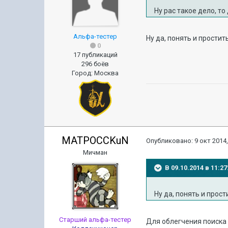
Ну рас такое дело, т
Альфа-тестер
Ну да, понять и простит
0
17 публикаций
296 боёв
Город
:
Москва
MATPOCCKuN
Опубликовано:
9 окт 2014,
Мичман
В 09.10.2014 в 11:
Ну да, понять и прост
Старший альфа-тестер
Для облегчения поиска 