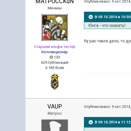
MATPOCCKuN
Опубликовано:
9 окт 2014,
Мичман
В 09.10.2014 в 10:
Юнга - что сказать!
Ну рас такое дело, то 
Старший альфа-тестер
Коллекционер
133
629 публикаций
6 185 боёв
VAUP
Опубликовано:
9 окт 2014,
Матрос
В 09.10.2014 в 11