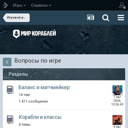
Игры
Сервисы
Игровой раздел
Вопросы по игре
Разделы
Баланс и матчмейкер
14 тем
7 авг
2026,
1 411 сообщение
13:56:43
Корабли и классы
4 темы
4 авг