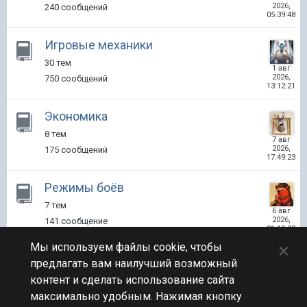
2026,
240 сообщений
05:39:48
Игровые механики
30 тем
1 авг
2026,
750 сообщений
13:12:21
Экономика
8 тем
7 авг
2026,
175 сообщений
17:49:23
Режимы боёв
7 тем
6 авг
2026,
141 сообщение
01:10:29
×
Мы используем файлы cookie, чтобы
Другие вопросы
предлагать вам наилучший возможный
73 темы
контент и сделать использование сайта
Сегодня
в
1 215 сообщений
максимально удобным. Нажимая кнопку
05:41:03