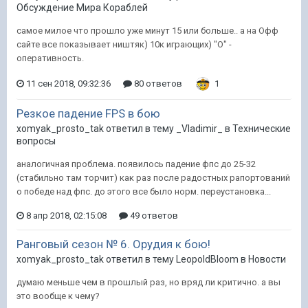
Обсуждение Мира Кораблей
самое милое что прошло уже минут 15 или больше.. а на Офф
сайте все показывает ништяк) 10к играющих) "О" -
оперативность.
11 сен 2018, 09:32:36
80 ответов
1
Резкое падение FPS в бою
xomyak_prosto_tak ответил в тему _Vladimir_ в
Технические
вопросы
аналогичная проблема. появилось падение фпс до 25-32
(стабильно там торчит) как раз после радостных рапортований
о победе над фпс. до этого все было норм. переустановка...
8 апр 2018, 02:15:08
49 ответов
Ранговый сезон № 6. Орудия к бою!
xomyak_prosto_tak ответил в тему LeopoldBloom в
Новости
думаю меньше чем в прошлый раз, но вряд ли критично. а вы
это вообще к чему?