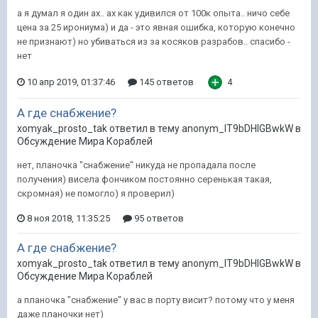
а я думал я один ах.. ах как удивился от 100к опыта.. ничо себе
цена за 25 ирониума) и да - это явная ошибка, которую конечно
не признают) но убиваться из за косяков разрабов.. спасибо -
нет
10 апр 2019, 01:37:46
145 ответов
4
А где снабжение?
xomyak_prosto_tak ответил в тему anonym_lT9bDHIGBwkW в
Обсуждение Мира Кораблей
нет, планочка "снабжение" никуда не пропадала после
получения) висела фончиком постоянно серенькая такая,
скромная) не помогло) я проверил)
8 ноя 2018, 11:35:25
95 ответов
А где снабжение?
xomyak_prosto_tak ответил в тему anonym_lT9bDHIGBwkW в
Обсуждение Мира Кораблей
а планочка "снабжение" у вас в порту висит? потому что у меня
даже планочки нет)