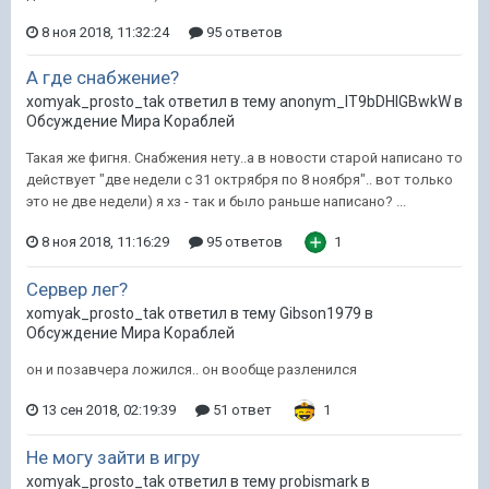
8 ноя 2018, 11:32:24
95 ответов
А где снабжение?
xomyak_prosto_tak ответил в тему anonym_lT9bDHIGBwkW в
Обсуждение Мира Кораблей
Такая же фигня. Снабжения нету..а в новости старой написано то
действует "две недели с 31 октрября по 8 ноября".. вот только
это не две недели) я хз - так и было раньше написано? ...
8 ноя 2018, 11:16:29
95 ответов
1
Сервер лег?
xomyak_prosto_tak ответил в тему Gibson1979 в
Обсуждение Мира Кораблей
он и позавчера ложился.. он вообще разленился
13 сен 2018, 02:19:39
51 ответ
1
Не могу зайти в игру
xomyak_prosto_tak ответил в тему probismark в