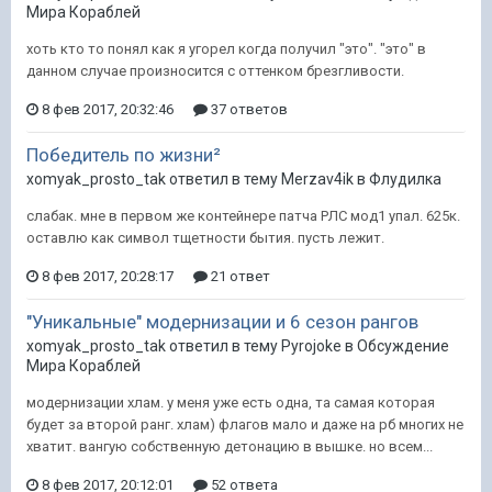
Мира Кораблей
хоть кто то понял как я угорел когда получил "это". "это" в
данном случае произносится с оттенком брезгливости.
8 фев 2017, 20:32:46
37 ответов
Победитель по жизни²
xomyak_prosto_tak ответил в тему Merzav4ik в
Флудилка
слабак. мне в первом же контейнере патча РЛС мод1 упал. 625к.
оставлю как символ тщетности бытия. пусть лежит.
8 фев 2017, 20:28:17
21 ответ
"Уникальные" модернизации и 6 сезон рангов
xomyak_prosto_tak ответил в тему Pyrojoke в
Обсуждение
Мира Кораблей
модернизации хлам. у меня уже есть одна, та самая которая
будет за второй ранг. хлам) флагов мало и даже на рб многих не
хватит. вангую собственную детонацию в вышке. но всем...
8 фев 2017, 20:12:01
52 ответа