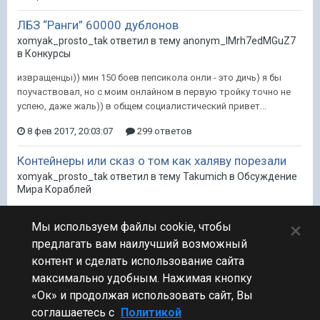
ЛБЗ “Ранги” 60000 дублонов
xomyak_prosto_tak ответил в тему anonym_lMrh7edMGuZ7
в
Конкурсы
извращенцы)) мин 150 боев пепсикола онли - это дичь) я бы
поучаствовал, но с моим онлайном в первую тройку точно не
успею, даже жаль)) в общем социалистический привет...
8 фев 2017, 20:03:07
299 ответов
Контейнеры или сказ о том как халяву порезали
xomyak_prosto_tak ответил в тему Takumich в
Обсуждение
Мира Кораблей
Лучше ничего не давать вообще, чем дать, а потом отобрать,
×
Мы используем файлы cookie, чтобы
ок? Заведите себе там психолога на полставки что ли, пусть он
вам очевидные вещи подсказывает. p.s. ваши новые...
предлагать вам наилучший возможный
контент и сделать использование сайта
8 фев 2017, 19:45:25
132 ответа
1
максимально удобным. Нажимая кнопку
«Ок» и продолжая использовать сайт, Вы
соглашаетесь с
Политикой