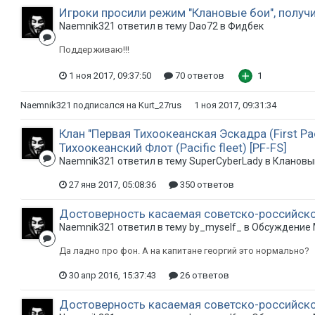
Игроки просили режим "Клановые бои", получи
Naemnik321 ответил в тему Dao72 в
Фидбек
Поддерживаю!!!
1 ноя 2017, 09:37:50
70 ответов
1
Naemnik321
подписался на
Kurt_27rus
1 ноя 2017, 09:31:34
Клан "Первая Тихоокеанская Эскадра (First Pa
Тихоокеанский Флот (Pacific fleet) [PF-FS]
Naemnik321 ответил в тему SuperCyberLady в
Клановы
27 янв 2017, 05:08:36
350 ответов
Достоверность касаемая советско-российског
Naemnik321 ответил в тему by_myself_ в
Обсуждение 
Да ладно про фон. А на капитане георгий это нормально?
30 апр 2016, 15:37:43
26 ответов
Достоверность касаемая советско-российског