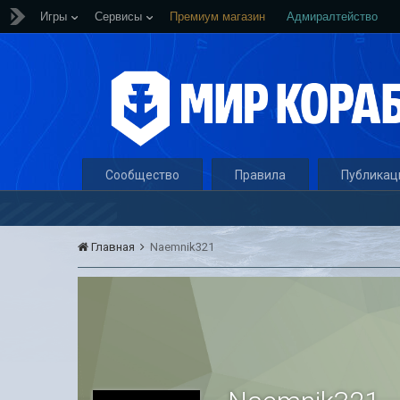
Игры
Сервисы
Премиум магазин
Адмиралтейство
Сообщество
Правила
Публикац
Главная
Naemnik321