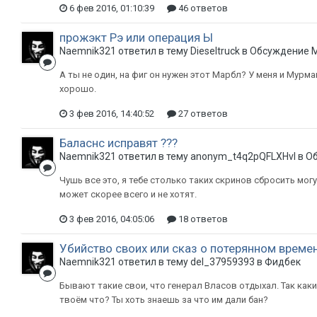
6 фев 2016, 01:10:39
46 ответов
прожэкт Рэ или операция Ы
Naemnik321 ответил в тему Dieseltruck в
Обсуждение 
А ты не один, на фиг он нужен этот Марбл? У меня и Мурм
хорошо.
3 фев 2016, 14:40:52
27 ответов
Баласнс исправят ???
Naemnik321 ответил в тему anonym_t4q2pQFLXHvI в
О
Чушь все это, я тебе столько таких скринов сбросить могу.
может скорее всего и не хотят.
3 фев 2016, 04:05:06
18 ответов
Убийство своих или сказ о потерянном времен
Naemnik321 ответил в тему del_37959393 в
Фидбек
Бывают такие свои, что генерал Власов отдыхал. Так каки
твоём что? Ты хоть знаешь за что им дали бан?