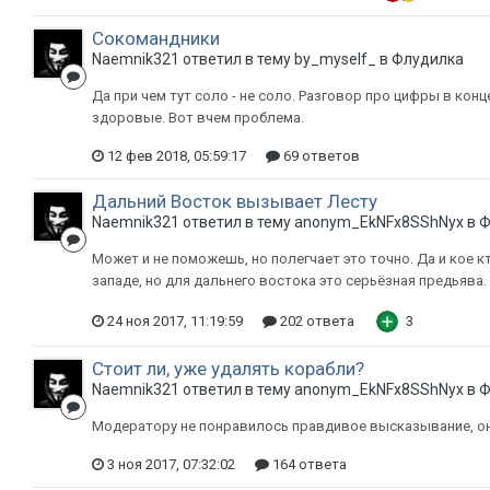
Сокомандники
Naemnik321 ответил в тему by_myself_ в
Флудилка
Да при чем тут соло - не соло. Разговор про цифры в конц
здоровые. Вот вчем проблема.
12 фев 2018, 05:59:17
69 ответов
Дальний Восток вызывает Лесту
Naemnik321 ответил в тему anonym_EkNFx8SShNyx в
Ф
Может и не поможешь, но полегчает это точно. Да и кое к
западе, но для дальнего востока это серьёзная предьява.
24 ноя 2017, 11:19:59
202 ответа
3
Стоит ли, уже удалять корабли?
Naemnik321 ответил в тему anonym_EkNFx8SShNyx в
Ф
Модератору не понравилось правдивое высказывание, он 
3 ноя 2017, 07:32:02
164 ответа