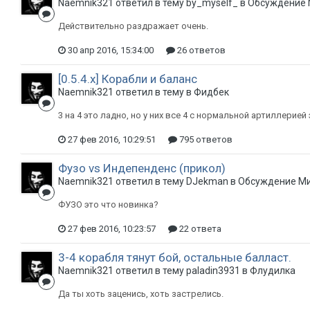
Naemnik321 ответил в тему by_myself_ в
Обсуждение 
Действительно раздражает очень.
30 апр 2016, 15:34:00
26 ответов
[0.5.4.х] Корабли и баланс
Naemnik321 ответил в тему в
Фидбек
3 на 4 это ладно, но у них все 4 с нормальной артиллери
27 фев 2016, 10:29:51
795 ответов
Фузо vs Индепенденс (прикол)
Naemnik321 ответил в тему DJekman в
Обсуждение Ми
ФУЗО это что новинка?
27 фев 2016, 10:23:57
22 ответа
3-4 корабля тянут бой, остальные балласт.
Naemnik321 ответил в тему paladin3931 в
Флудилка
Да ты хоть заценись, хоть застрелись.