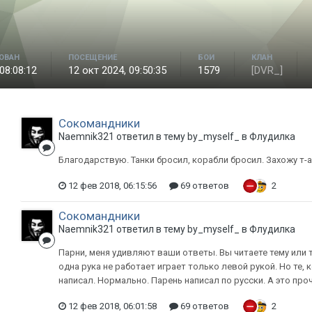
ОВАН
ПОСЕЩЕНИЕ
БОИ
КЛАН
08:08:12
12 окт 2024, 09:50:35
1579
[DVR_]
Сокомандники
Naemnik321 ответил в тему by_myself_ в
Флудилка
Благодарствую. Танки бросил, корабли бросил. Захожу т-а-
12 фев 2018, 06:15:56
69 ответов
2
Сокомандники
Naemnik321 ответил в тему by_myself_ в
Флудилка
Парни, меня удивляют ваши ответы. Вы читаете тему или та
одна рука не работает играет только левой рукой. Но те, 
написал. Нормально. Парень написал по русски. А это про
12 фев 2018, 06:01:58
69 ответов
2