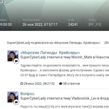
dy
ОВАН
ПОСЕЩЕНИЕ
БОИ
КЛАН
09:00:00
26 ноя 2022, 07:57:17
24241
[PF_FS]
SuperCyberLady
подписался на
«Морские Легенды. Крейсеры»
28 
«Морские Легенды. Крейсеры»
SuperCyberLady ответил в тему Morinit_Mate в
Новост
Здравствуйте. подскажите пожалуйста... мне пришло пись
Крейсеры». . я заполнила форму для получения. Однако ник
23.07 буду в Санкт-Петербурге. Могу ли я получить книгу ли
28 июн 2022, 08:27:52
58 ответов
Вопрос.
SuperCyberLady ответил в тему Vladivostok_Lev в
Флуд
Радость ты наша))) Ну это жеж игра все таки))) играем ка