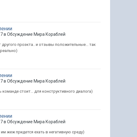
лении
07 в
Обсуждение Мира Кораблей
 другого проэкта.. и отзывы положительные... так
 реально)
лении
07 в
Обсуждение Мира Кораблей
ать команде стоит... для конструктивного диалога)
лении
07 в
Обсуждение Мира Кораблей
им жеж придется ехать в негативную среду)