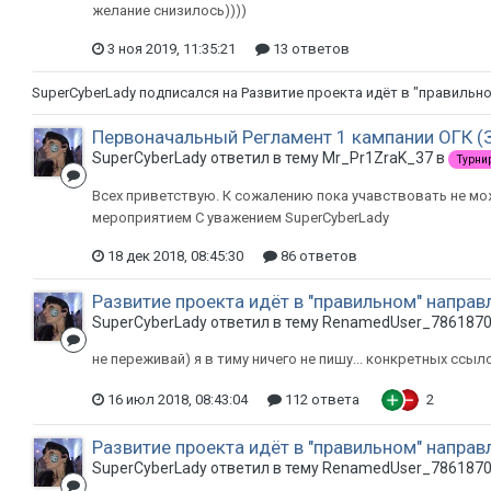
желание снизилось))))
3 ноя 2019, 11:35:21
13 ответов
SuperCyberLady
подписался на
Развитие проекта идёт в "правильн
Первоначальный Регламент 1 кампании ОГК (
SuperCyberLady ответил в тему Mr_Pr1ZraK_37 в
Турни
Всех приветствую. К сожалению пока учавствовать не мо
мероприятием С уважением SuperCyberLady
18 дек 2018, 08:45:30
86 ответов
Развитие проекта идёт в "правильном" направ
SuperCyberLady ответил в тему RenamedUser_786187
не переживай) я в тиму ничего не пишу... конкретных ссыл
16 июл 2018, 08:43:04
112 ответа
2
Развитие проекта идёт в "правильном" направ
SuperCyberLady ответил в тему RenamedUser_786187