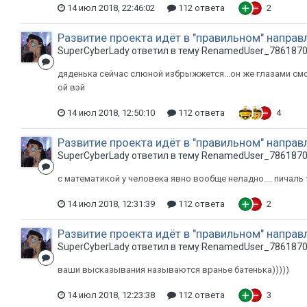
14 июл 2018, 22:46:02
112 ответа
2
Развитие проекта идёт в "правильном" направ
SuperCyberLady ответил в тему RenamedUser_786187
дяденька сейчас слюной избрыжжется...он же глазами смот
ой вэй
14 июл 2018, 12:50:10
112 ответа
4
Развитие проекта идёт в "правильном" направ
SuperCyberLady ответил в тему RenamedUser_786187
с математикой у человека явно вообще неладно.... пичаль т
14 июл 2018, 12:31:39
112 ответа
2
Развитие проекта идёт в "правильном" направ
SuperCyberLady ответил в тему RenamedUser_786187
ваши высказывания называются вранье батенька)))))
14 июл 2018, 12:23:38
112 ответа
3