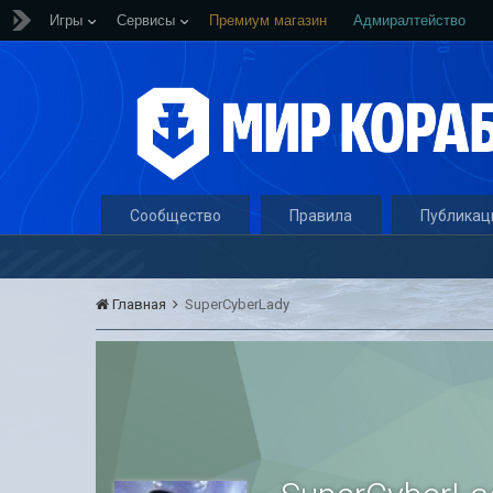
Игры
Сервисы
Премиум магазин
Адмиралтейство
Сообщество
Правила
Публикац
Главная
SuperCyberLady