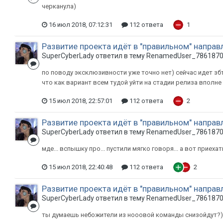
черканула)
16 июл 2018, 07:12:31
112 ответа
1
Развитие проекта идёт в "правильном" направ
SuperCyberLady ответил в тему RenamedUser_786187
по поводу эксклюзивности уже точно нет) сейчас идет збт
что как вариант всем тудой уйти на стадии релиза вполне
15 июл 2018, 22:57:01
112 ответа
2
Развитие проекта идёт в "правильном" направ
SuperCyberLady ответил в тему RenamedUser_786187
мде... вспышку про... пустили мягко говоря... а вот приех
15 июл 2018, 22:40:48
112 ответа
2
Развитие проекта идёт в "правильном" направ
SuperCyberLady ответил в тему RenamedUser_786187
ты думаешь небожители из нооовой команды снизойдут?) 