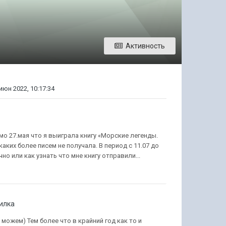
Активность
июн 2022, 10:17:34
и
мо 27.мая что я выиграла книгу «Морские легенды.
аких более писем не получала. В период с 11.07 до
чно или как узнать что мне книгу отправили...
илка
к можем) Тем более что в крайний год как то и