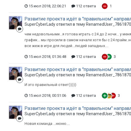
15 июл 2018, 22:06:21
112 ответа
1
Развитие проекта идёт в "правильном" направ
SuperCyberLady ответил в тему RenamedUser_786187
чем недовольными...я готова играть с 24 до 2 ночи... у мен
график... мы просили в самом начале хотя бы с 24 прайм..н
все жеж в игре для людей...людей западных....
15 июл 2018, 01:36:48
112 ответа
3
Развитие проекта идёт в "правильном" направ
SuperCyberLady ответил в тему RenamedUser_786187
И это правильный ответ)))))
15 июл 2018, 00:51:06
112 ответа
3
Развитие проекта идёт в "правильном" направ
SuperCyberLady ответил в тему RenamedUser_786187
Новая команда ...нюню....