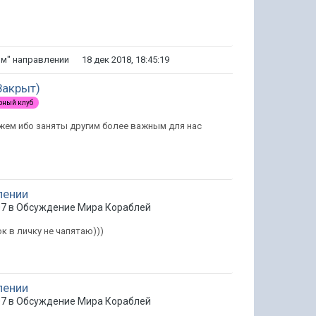
ом" направлении
18 дек 2018, 18:45:19
Закрыт)
рный клуб
жем ибо заняты другим более важным для нас
лении
07 в
Обсуждение Мира Кораблей
ок в личку не чапятаю)))
лении
07 в
Обсуждение Мира Кораблей