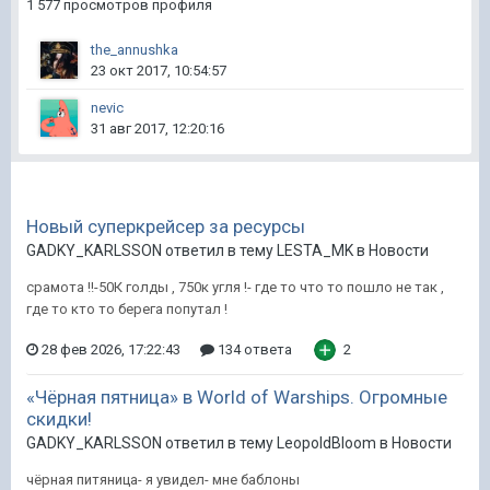
1 577 просмотров профиля
the_annushka
23 окт 2017, 10:54:57
nevic
31 авг 2017, 12:20:16
Новый суперкрейсер за ресурсы
GADKY_KARLSSON ответил в тему LESTA_MK в
Новости
срамота !!-50К голды , 750к угля !- где то что то пошло не так ,
где то кто то берега попутал !
28 фев 2026, 17:22:43
134 ответа
2
«Чёрная пятница» в World of Warships. Огромные
скидки!
GADKY_KARLSSON ответил в тему LeopoldBloom в
Новости
чёрная питяница- я увидел- мне баблоны