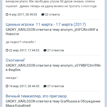
вечером упало 50к свободки, утром 50 духов океана. слегка
ошалел . думаю теперь на удачу можно не трогать с пол-года
4 апр 2017, 03:49:33
22 ответа
Ценные игроки. 11 марта - 17 марта (2017)
GADKY_KARLSSON ответил в тему anonym_j65FCAIroW4f в
Новости
да ладно?! спасибо !
22 мар 2017, 17:44:35
27 ответов
ОхотничеГ
GADKY_KARLSSON ответил в тему anonym_s5YWBFG3m9Ws
в
Фидбек
нинада !
16 мар 2017, 03:44:55
27 ответов
Вечный тимкиллер, это приговор.
GADKY_KARLSSON ответил в тему GrafRussia в
Обсуждение
Мира Кораблей