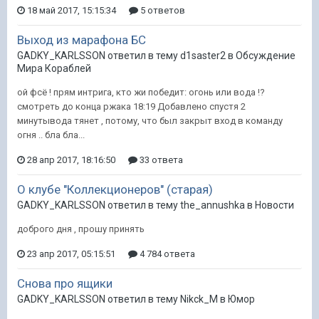
18 май 2017, 15:15:34
5 ответов
Выход из марафона БС
GADKY_KARLSSON ответил в тему d1saster2 в
Обсуждение
Мира Кораблей
ой фсё ! прям интрига, кто жи победит: огонь или вода !?
смотреть до конца ржака 18:19 Добавлено спустя 2
минутывода тянет , потому, что был закрыт вход в команду
огня .. бла бла...
28 апр 2017, 18:16:50
33 ответа
О клубе "Коллекционеров" (старая)
GADKY_KARLSSON ответил в тему the_annushka в
Новости
доброго дня , прошу принять
23 апр 2017, 05:15:51
4 784 ответа
Снова про ящики
GADKY_KARLSSON ответил в тему Nikck_M в
Юмор