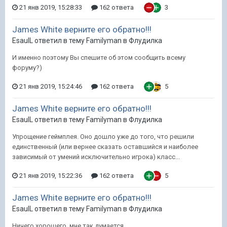
21 янв 2019, 15:28:33
162 ответа
3
James White верните его обратно!!!
EsaulL ответил в тему Familyman в
Флудилка
И именно поэтому Вы спешите об этом сообщить всему
форуму?)
21 янв 2019, 15:24:46
162 ответа
5
James White верните его обратно!!!
EsaulL ответил в тему Familyman в
Флудилка
Упрощение геймплея. Оно дошло уже до того, что решили
единственный (или вернее сказать оставшийся и наиболее
зависимый от умений исключительно игрока) класс...
21 янв 2019, 15:22:36
162 ответа
5
James White верните его обратно!!!
EsaulL ответил в тему Familyman в
Флудилка
Ничего хорошего, мне так думается.