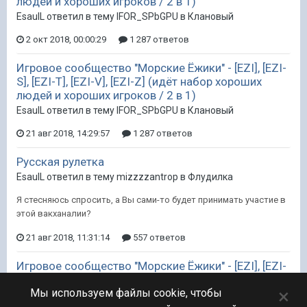
людей и хороших игроков / 2 в 1)
EsaulL ответил в тему IFOR_SPbGPU в
Клановый
2 окт 2018, 00:00:29
1 287 ответов
Игровое сообщество "Морские Ёжики" - [EZI], [EZI-
S], [EZI-T], [EZI-V], [EZI-Z] (идёт набор хороших
людей и хороших игроков / 2 в 1)
EsaulL ответил в тему IFOR_SPbGPU в
Клановый
21 авг 2018, 14:29:57
1 287 ответов
Русская рулетка
EsaulL ответил в тему mizzzzantrop в
Флудилка
Я стесняюсь спросить, а Вы сами-то будет принимать участие в
этой вакханалии?
21 авг 2018, 11:31:14
557 ответов
Игровое сообщество "Морские Ёжики" - [EZI], [EZI-
S], [EZI-T], [EZI-V], [EZI-Z] (идёт набор хороших
×
людей и хороших игроков / 2 в 1)
Мы используем файлы cookie, чтобы