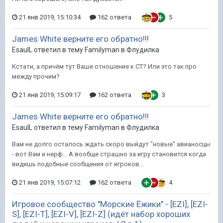
21 янв 2019, 15:10:34
162 ответа
5
James White верните его обратно!!!
EsaulL ответил в тему Familyman в
Флудилка
Кстати, а причём тут Ваше отношение к СТ? Или это так про
между прочим?
21 янв 2019, 15:09:17
162 ответа
3
James White верните его обратно!!!
EsaulL ответил в тему Familyman в
Флудилка
Вам не долго осталось ждать скоро выйдут "новые" авианосцы
- вот Вам и нерф... А вообще страшно за игру становится когда
видишь подобные сообщения от игроков...
21 янв 2019, 15:07:12
162 ответа
4
Игровое сообщество "Морские Ёжики" - [EZI], [EZI-
S], [EZI-T], [EZI-V], [EZI-Z] (идёт набор хороших