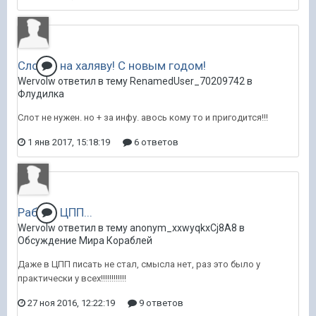
Слотик на халяву! С новым годом!
Wervolw ответил в тему RenamedUser_70209742 в
Флудилка
Слот не нужен. но + за инфу. авось кому то и пригодится!!!
1 янв 2017, 15:18:19
6 ответов
Работа ЦПП...
Wervolw ответил в тему anonym_xxwyqkxCj8A8 в
Обсуждение Мира Кораблей
Даже в ЦПП писать не стал, смысла нет, раз это было у
практически у всех!!!!!!!!!!!!
27 ноя 2016, 12:22:19
9 ответов