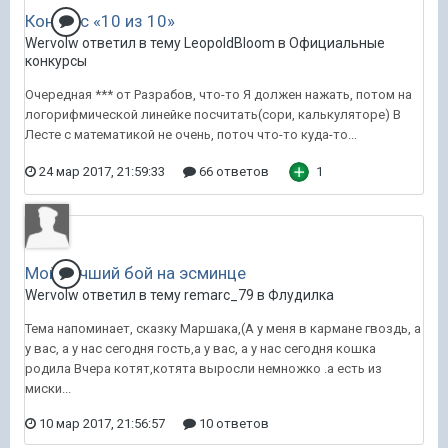
Конкурс «10 из 10»
Wervolw ответил в тему LeopoldBloom в
Официальные
конкурсы
Очередная *** от Разрабов, что-то Я должен нажать, потом на
логорифмической линейке посчитать(сори, калькуляторе) В
Лесте с математикой не очень, поточ что-то куда-то...
24 мар 2017, 21:59:33
66 ответов
1
Мой лучший бой на эсминце
Wervolw ответил в тему remarc_79 в
Флудилка
Тема напоминает, сказку Маршака,(А у меня в кармане гвоздь, а
у вас, а у нас сегодня гость,а у вас, а у нас сегодня кошка
родила Вчера котят,котята выросли немножко .а есть из
миски...
10 мар 2017, 21:56:57
10 ответов