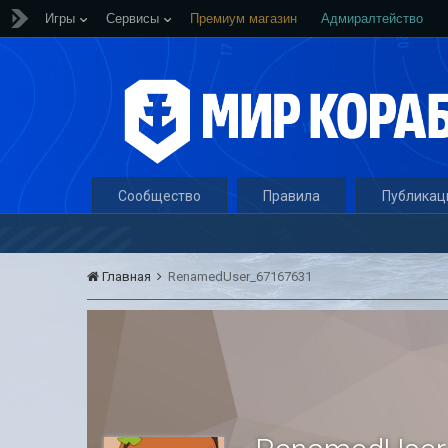
Игры
Сервисы
Премиум магазин
Адмиралтейство
Сообщество
Правила
Публикац
Главная
RenamedUser_67167631