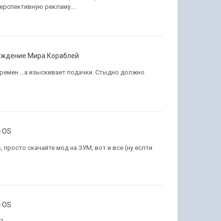
ерспективную рекламу....
уждение Мира Кораблей
емен....а изыскивает подачки. Стыдно должно
 OS
, просто скачайте мод на ЗУМ, вот и все (ну еслти
 OS