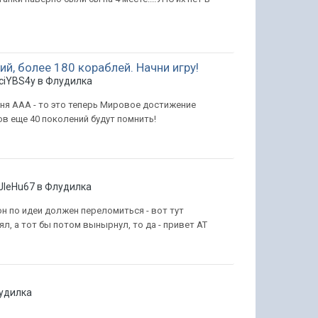
ий, более 180 кораблей. Начни игру!
ciYBS4y в
Флудилка
вня ААА - то это теперь Мировое достижение
в еще 40 поколений будут помнить!
JIeHu67 в
Флудилка
он по идеи должен переломиться - вот тут
ял, а тот бы потом вынырнул, то да - привет АТ
удилка