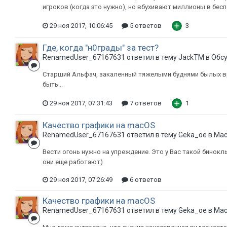
игроков (когда это нужно), но вбухивают миллионы в бесп
29 ноя 2017, 10:06:45
5 ответов
3
Где, когда "н0грады" за тест?
RenamedUser_67167631 ответил в тему JackTM в
Обс
Старший Альфач, закаленный тяжелыми буднями былых вр
быть...
29 ноя 2017, 07:31:43
7 ответов
1
Качество графики на macOS
RenamedUser_67167631 ответил в тему Geka_oe в
Mac
Вести огонь нужно на упреждение. Это у Вас такой бинокль
они еще работают)
29 ноя 2017, 07:26:49
6 ответов
Качество графики на macOS
RenamedUser_67167631 ответил в тему Geka_oe в
Mac