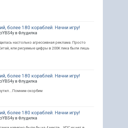
ий, более 180 кораблей. Начни игру!
ciYBS4y в
Флудилка
одилась настолько агрессивная реклама. Просто
Китай, или рисуемые цифры в 200К пика были лишь
ий, более 180 кораблей. Начни игру!
ciYBS4y в
Флудилка
 шутил....Помним-скорбим
ий, более 180 кораблей. Начни игру!
ciYBS4y в
Флудилка
анки наверно были бы на 4 месте....УПС их нет в