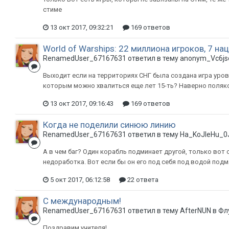
стиме
13 окт 2017, 09:32:21
169 ответов
World of Warships: 22 миллиона игроков, 7 нац
RenamedUser_67167631 ответил в тему anonym_Vc6js
Выходит если на территориях СНГ была создана игра уро
которым можно хвалиться еще лет 15-ть? Наверно поляко
13 окт 2017, 09:16:43
169 ответов
Когда не поделили синюю линию
RenamedUser_67167631 ответил в тему Ha_KoJIeHu_0
А в чем баг? Один корабль подминает другой, только вот 
недоработка. Вот если бы он его под себя под водой подм
5 окт 2017, 06:12:58
22 ответа
C международным!
RenamedUser_67167631 ответил в тему AfterNUN в
Фл
Поздравим учителя!