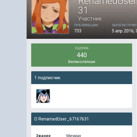
RenamedUser
31
Участник
ПУБЛИКАЦИИ
ЗАРЕГИСТРИР
733
5 апр 2016, 
ОЦЕНКА
440
Великолепная
1 подписчик
О RenamedUser_67167631
Звание
Мичман