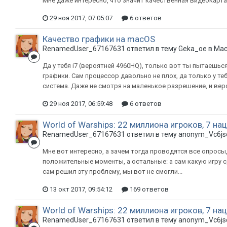
Мне даже интересно, что значит качественная видеокарт
29 ноя 2017, 07:05:07
6 ответов
Качество графики на macOS
RenamedUser_67167631 ответил в тему Geka_oe в
Mac
Да у тебя i7 (вероятней 4960HQ), только вот ты пытаешьс
графики. Сам процессор давольно не плох, да только у теб
система. Даже не смотря на маленькое разрешение, и веро
29 ноя 2017, 06:59:48
6 ответов
World of Warships: 22 миллиона игроков, 7 нац
RenamedUser_67167631 ответил в тему anonym_Vc6js
Мне вот интересно, а зачем тогда проводятся все опросы,
положительные моменты, а остальные: а сам какую игру с
сам решил эту проблему, мы вот не смогли...
13 окт 2017, 09:54:12
169 ответов
World of Warships: 22 миллиона игроков, 7 нац
RenamedUser_67167631 ответил в тему anonym_Vc6js