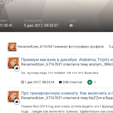
_671676
ОВАН
ПОСЕЩЕНИЕ
БОИ
01:30:41
5 дек 2017, 09:53:57
RenamedUser_67167631
изменил фотографию профиля.
5 
Премиум магазин в декабре. Alabama, Tirpitz 
RenamedUser_67167631 ответил в тему anonym_384x
Хе...ну кому надо тот поймет. Ни тот это Ашитака
1 дек 2017, 08:24:54
208 ответов
1
Про тренировочную комнату. Как включить и 
RenamedUser_67167631 ответил в тему KaiZZen в
Вид
Помню был 2014 год, все очень хотели видеть этот функцио
года.....гайдик как включить треньку. Удивительно как 