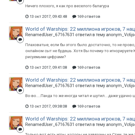
Ничего плохого, я как про веселого балагура
13 окт 2017, 09:43:48
169 ответов
World of Warships: 22 миллиона игроков, 7 нац
RenamedUser_67167631 ответил в тему anonym_Vc6js
Плаховатые, если бы этого было достаточно, то не пров
онлайном сыт не будешь. Хотя Вы почему-то игнорируете 
рисуемыми цифрами?
13 окт 2017, 09:41:08
169 ответов
World of Warships: 22 миллиона игроков, 7 нац
RenamedUser_67167631 ответил в тему anonym_Vc6js
Во-во.....Панда то же иногда читал и шутил....даже удачно
13 окт 2017, 09:38:08
169 ответов
World of Warships: 22 миллиона игроков, 7 нац
RenamedUser_67167631 ответил в тему anonym_Vc6js
Только вот есть игры, которы не завязаны на Стим, те же т