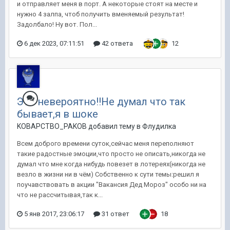
и отправляет меня в порт. А некоторые стоят на месте и
нужно 4 залпа, чтоб получить вменяемый результат!
Задолбало! Ну вот. Пол...
6 дек 2023, 07:11:51
42 ответа
12
Это невероятно!!Не думал что так
бывает,я в шоке
KOBAPCTBO_PAKOB добавил тему в
Флудилка
Всем доброго времени суток,сейчас меня переполняют
такие радостные эмоции,что просто не описать,никогда не
думал что мне когда нибудь повезет в лотереях(никогда не
везло в жизни ни в чём) Собственно к сути темы:решил я
поучавствовать в акции "Вакансия Дед Мороз" особо ни на
что не рассчитывая,так к...
5 янв 2017, 23:06:17
31 ответ
18