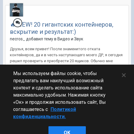
🔥 NEW! 20 гигантских контейнеров,
вскрытие и результат:)
necros_ добавил тему в
Видео и Звук
Друзья, всем привет! После знаменитого отката
контейнеров, да и в честь наступающего моего ДР, я сегодня
решил проверить и приобрести 20 ящиков. Обычно мне
везет как утопленнику, за все годы что я в игре, мне только 3
×
раза выпадали корабли (два раза 5 уровня, один чудом 7-
Мы используем файлы cookie, чтобы
мого), ну а если...
предлагать вам наилучший возможный
контент и сделать использование сайта
16 дек 2020, 12:32:16
21 ответ
12
максимально удобным. Нажимая кнопку
«Ок» и продолжая использовать сайт, Вы
соглашаетесь с
Политикой
конфиденциальности.
Стиль
OK