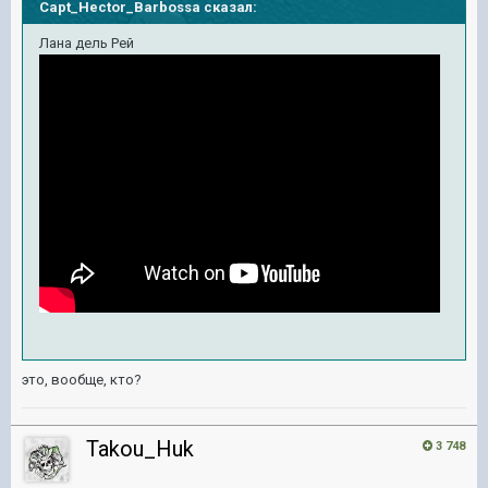
Capt_Hector_Barbossa
сказал:
Лана дель Рей
это, вообще, кто?
Takou_Huk
3 748