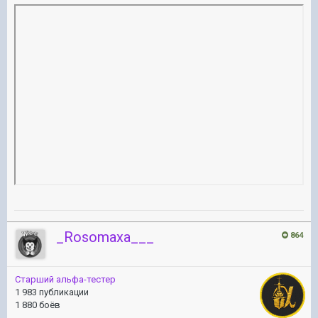
_Rosomaxa___
864
Старший альфа-тестер
1 983 публикации
1 880 боёв