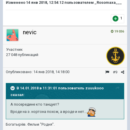
Изменено
14 янв 2018, 12:54:12
пользователем _Rosomaxa___
1
nevic
19 036
Участник
27 048 публикаций
Опубликовано:
14 янв 2018, 14:18:00
#9
В 14.01.2018 в 11:31:01 пользователь
zuuukooo
сказал:
А посередине кто танцует?
Вроде на э. нортона похож, а вроде и нет...
Богатырёв. Фильм "Родня".