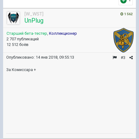
[W_WST]
1 562
UnPlug
Старший бета-тестер
,
Коллекционер
2 707 публикаций
12 512 боёв
Опубликовано:
14 янв 2018, 09:55:13
#3
За Комиссара +