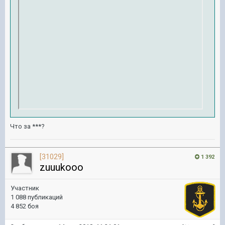
Что за ***?
[31029]
1 392
zuuukooo
Участник
1 088 публикаций
4 852 боя