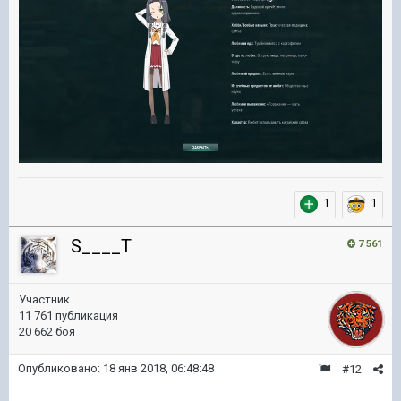
1
1
S____T
7 561
Участник
11 761 публикация
20 662 боя
Опубликовано:
18 янв 2018, 06:48:48
#12