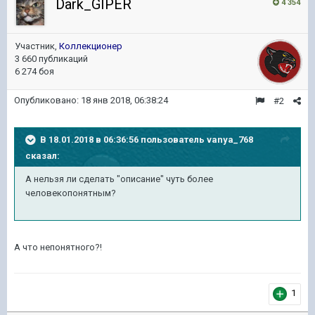
Dark_GIPER
4 354
Участник,
Коллекционер
3 660 публикаций
6 274 боя
Опубликовано:
18 янв 2018, 06:38:24
#2
В 18.01.2018 в 06:36:56 пользователь
vanya_768
сказал:
А нельзя ли сделать "описание" чуть более
человекопонятным?
А что непонятного?!
1