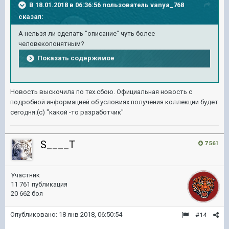
В 18.01.2018 в 06:36:56 пользователь
vanya_768
сказал:
А нельзя ли сделать "описание" чуть более
человекопонятным?
Показать содержимое
Новость выскочила по тех.сбою. Официальная новость с
подробной информацией об условиях получения коллекции будет
сегодня.(с) "какой -то разработчик"
S____T
7 561
Участник
11 761 публикация
20 662 боя
Опубликовано:
18 янв 2018, 06:50:54
#14