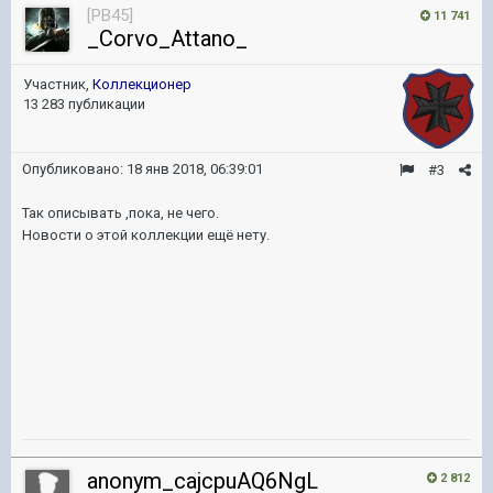
[PB45]
11 741
_Corvo_Attano_
Участник,
Коллекционер
13 283 публикации
Опубликовано:
18 янв 2018, 06:39:01
#3
Так описывать ,пока, не чего.
Новости о этой коллекции ещё нету.
anonym_cajcpuAQ6NgL
2 812