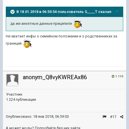
В 18.01.2018 в 06:50:54 пользователь
S____T
сказал:
да же анкетные данные прицепили
Не хватает инфы о семейном положении и о родственниках за
границей.
anonym_Q8vyKWREAx86
1 119
Участник
1 224 публикации
Опубликовано:
18 янв 2018, 06:59:03
#17
А может моды? Попробуйте без них зайти.