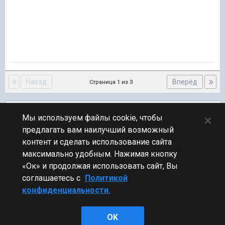
Назад
Вперёд
Страница 1 из 3
Подписчики
0
×
Мы используем файлы cookie, чтобы
предлагать вам наилучший возможный
ПЕРЕЙТИ К СПИСКУ ТЕМ
контент и сделать использование сайта
Флудилка
максимально удобным. Нажимая кнопку
«Ок» и продолжая использовать сайт, Вы
соглашаетесь с
Политикой
конфиденциальности.
Стиль
OK
Powered by Invision Community