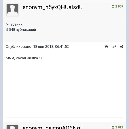
anonym_n5yxQHUaIsdU
2 907
Участник
5 548 публикаций
Опубликовано:
18 янв 2018, 06:41:52
#6
Ммм, какая няшка :3
anonym_cajcpuAQ6NgL
2 812