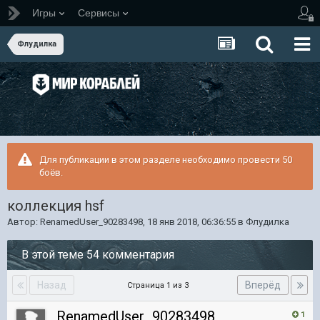
Игры
Сервисы
Флудилка
Для публикации в этом разделе необходимо провести 50
боёв.
коллекция hsf
Автор:
RenamedUser_90283498
,
18 янв 2018, 06:36:55
в
Флудилка
В этой теме 54 комментария
Назад
Вперёд
Страница 1 из 3
RenamedUser_90283498
1