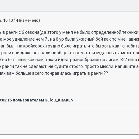
, 16:10:14
(изменено)
 в ранги с 6 сезона(да этого у меня не было определенной техники и
а мое удивление чем 7 . на 6 ур были ужасный бой как по мне . ави
ап был . на крейсерах трудно было играть что бы хоть как то набит
грали они даже не знали вообще что делать и куда плыть. может ос
на 6-7. или как вам такая идея разнообразие по лигам. 3-2 лига н
му ранги так не сделают. не судите строго. просто мысли. напишите
нях вам больше всего понравилась играть в ранги ??
8:03:15
пользователем 3Jlou_KRAKEN