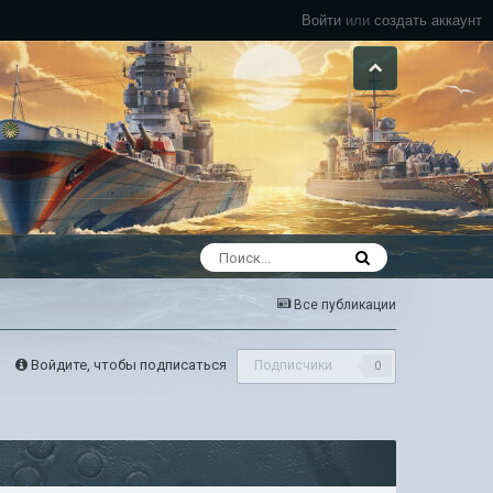
Войти
или
создать аккаунт
Все публикации
Войдите, чтобы подписаться
Подписчики
0