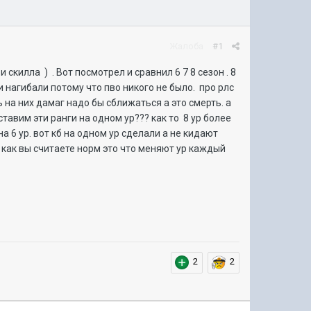
Жалоба
#1
 скилла ) . Вот посмотрел и сравнил 6 7 8 сезон . 8
ки нагибали потому что пво никого не было. про рлс
ь на них дамаг надо бы сближаться а это смерть. а
тавим эти ранги на одном ур??? как то 8 ур более
а 6 ур. вот кб на одном ур сделали а не кидают
 а как вы считаете норм это что меняют ур каждый
2
2