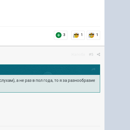
3
1
1
Жалоба
#5
ухам), а не раз в пол года, то я за разнообразие