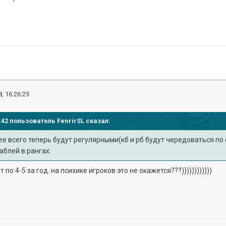
, 16:26:25
19:42 пользователь
FenrirSL
сказал:
е всего теперь будут регулярными(кб и рб будут чередоваться по сл
аблей в рангах.
по 4-5 за год. на психике игроков это не окажется???))))))))))))