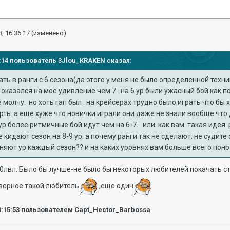
, 16:36:17
(изменено)
10:14 пользователь
3Jlou_KRAKEN
сказал:
ть в ранги с 6 сезона(да этого у меня не было определенной техник
й оказался на мое удивление чем 7 . на 6 ур были ужасный бой как п
 молчу. но хоть гап был . на крейсерах трудно было играть что бы 
рть. а еще хуже что новички играли они даже не знали вообще что 
ур более ритмичные бой идут чем на 6-7. или как вам такая идея ра
 кидают сезон на 8-9 ур. а почему ранги так не сделают. не судите
няют ур каждый сезон?? и на каких уровнях вам больше всего понр
10лвл. Было бы лучше-не было бы некоторых любителей покачать ст
аверное такой любитель
,еще один
0:15:53
пользователем Capt_Hector_Barbossa