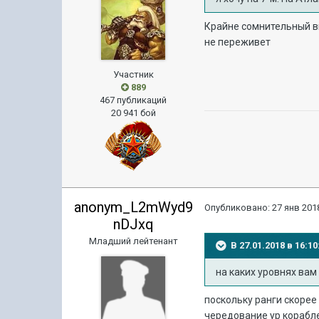
Крайне сомнительный вы
не переживет
Участник
889
467 публикаций
20 941 бой
anonym_L2mWyd9
Опубликовано:
27 янв 2018
nDJxq
Младший лейтенант
В 27.01.2018 в 16:
на каких уровнях вам
поскольку ранги скорее 
чередование ур корабле