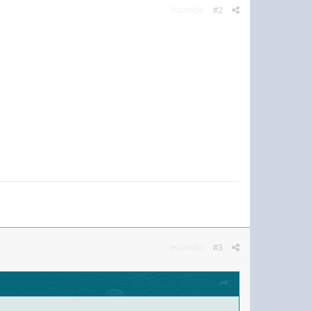
Жалоба
#2
Жалоба
#3