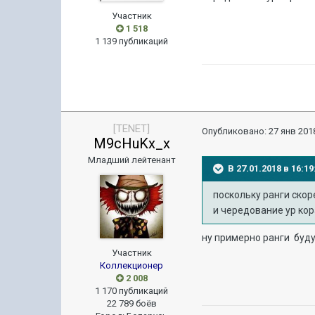
Участник
1 518
1 139 публикаций
[TENET]
Опубликовано:
27 янв 2018
M9cHuKx_x
Младший лейтенант
В 27.01.2018 в 16:
поскольку ранги скоре
и чередование ур кор
ну примерно ранги будут 
Участник
Коллекционер
2 008
1 170 публикаций
22 789 боёв