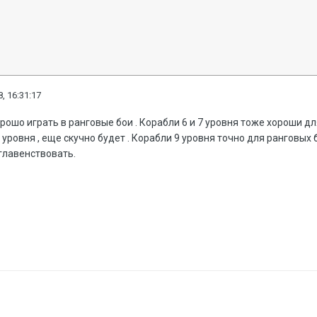
, 16:31:17
рошо играть в ранговые бои . Корабли 6 и 7 уровня тоже хороши для
 уровня , еще скучно будет . Корабли 9 уровня точно для ранговых 
 главенствовать.