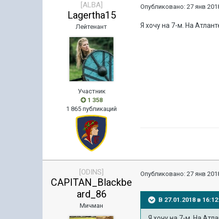
[ALBA]
Опубликовано:
27 янв 2018
Lagertha15
Я хочу на 7-м. На Атлант
Лейтенант
Участник
1 358
1 865 публикаций
[ODINS]
Опубликовано:
27 янв 2018
CAPITAN_Blackbe
ard_86
В 27.01.2018 в 16:
Мичман
Я хочу на 7-м. На Атл