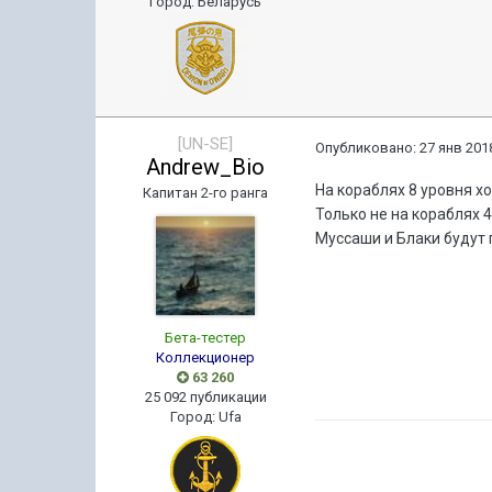
Город
:
Беларусь
[UN-SE]
Опубликовано:
27 янв 2018
Andrew_Bio
На кораблях 8 уровня хо
Капитан 2-го ранга
Только не на кораблях 4
Муссаши и Блаки будут
Бета-тестер
Коллекционер
63 260
25 092 публикации
Город
:
Ufa