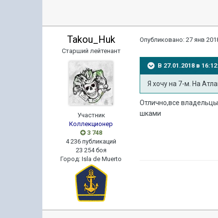
Takou_Huk
Опубликовано:
27 янв 2018
Старший лейтенант
В 27.01.2018 в 16:
Я хочу на 7-м. На Атл
Отлично,все владельцы
шками
Участник
Коллекционер
3 748
4 236 публикаций
23 254 боя
Город
:
Isla de Muerto