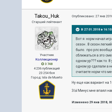
Takou_Huk
Опубликовано:
27 янв 2018
Старший лейтенант
В 27.01.2018 в 16:
Вот я норм начал игра
сезон . 8 сезон легки
было. про рлс вообще
Участник
сближаться а это сме
Коллекционер
одном ур??? как то 8 
3 748
одном ур сделали а не
4 236 публикаций
считаете норм что ме
23 254 боя
Город
:
Isla de Muerto
Ну еще как вариант на 
З.Ы Минус мне впаял н
Изменено
29 янв 2018, 0