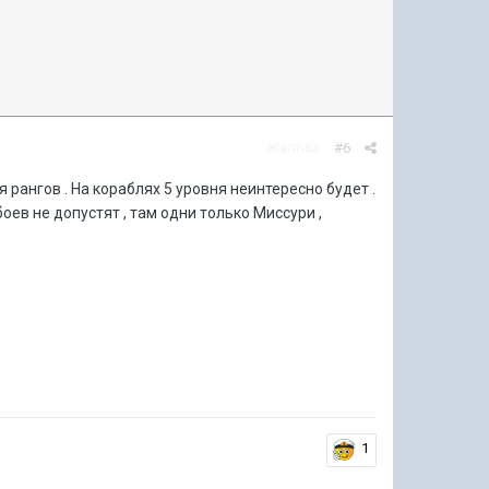
Жалоба
#6
 рангов . На кораблях 5 уровня неинтересно будет .
боев не допустят , там одни только Миссури ,
1