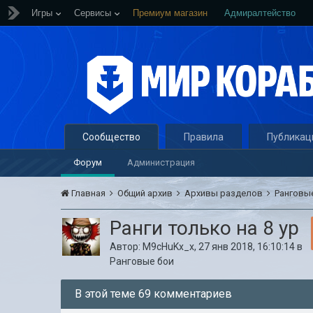
Игры
Сервисы
Премиум магазин
Адмиралтейство
Сообщество
Правила
Публикац
Форум
Администрация
Главная
Общий архив
Архивы разделов
Ранговы
Ранги только на 8 ур
Автор:
M9cHuKx_x
,
27 янв 2018, 16:10:14
в
Ранговые бои
В этой теме 69 комментариев