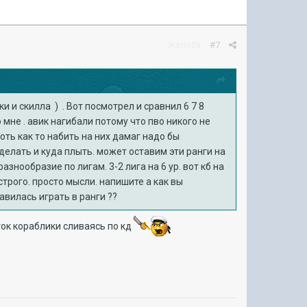
Жалоба
#7
и и скилла ) . Вот посмотрел и сравнил 6 7 8
о мне . авик нагибали потому что пво никого не
хоть как то набить на них дамаг надо бы
делать и куда плыть. может оставим эти ранги на
знообразие по лигам. 3-2 лига на 6 ур. вот кб на
 строго. просто мысли. напишите а как вы
авилась играть в ранги ??
ок кораблики сливаясь по кд