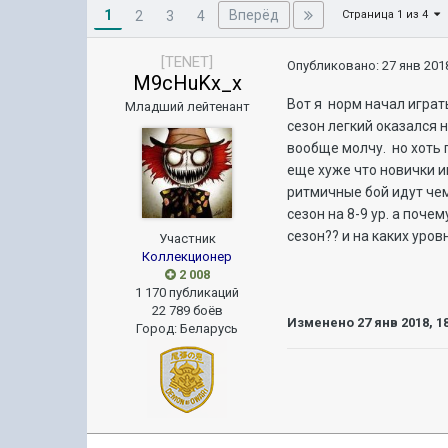
1
Вперёд
2
3
4
Страница 1 из 4
[TENET]
Опубликовано:
27 янв 2018
M9cHuKx_x
Вот я норм начал играть
Младший лейтенант
сезон легкий оказался н
вообще молчу. но хоть г
еще хуже что новички и
ритмичные бой идут чем 
сезон на 8-9 ур. а поче
сезон?? и на каких уров
Участник
Коллекционер
2 008
1 170 публикаций
22 789 боёв
Изменено
27 янв 2018, 1
Город
:
Беларусь