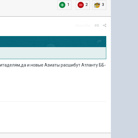
1
2
3
Жалоба
#8
итаделям,да и новые Азиаты расшибут Атланту ББ-