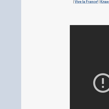
|
Vive la France!
|
Клан