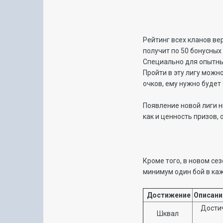
Рейтинг всех кланов ве
получит по 50 бонусных
Специально для опытных
Пройти в эту лигу можн
очков, ему нужно будет
Появление новой лиги н
как и ценность призов,
Кроме того, в новом се
минимум один бой в каж
Достижение
Описан
Достич
Шквал