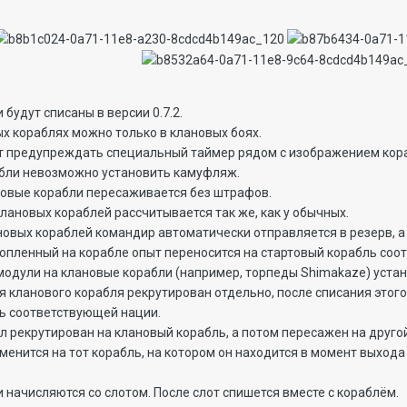
будут списаны в версии 0.7.2.
ых кораблях можно только в клановых боях.
т предупреждать специальный таймер рядом с изображением кора
абли невозможно установить камуфляж.
овые корабли пересаживается без штрафов.
клановых кораблей рассчитывается так же, как у обычных.
новых кораблей командир автоматически отправляется в резерв, 
опленный на корабле опыт переносится на стартовый корабль соо
одули на клановые корабли (например, торпеды Shimakaze) уста
я кланового корабля рекрутирован отдельно, после списания этог
ь соответствующей нации.
л рекрутирован на клановый корабль, а потом пересажен на другой
менится на тот корабль, на котором он находится в момент выхода
 начисляются со слотом. После слот спишется вместе с кораблём.