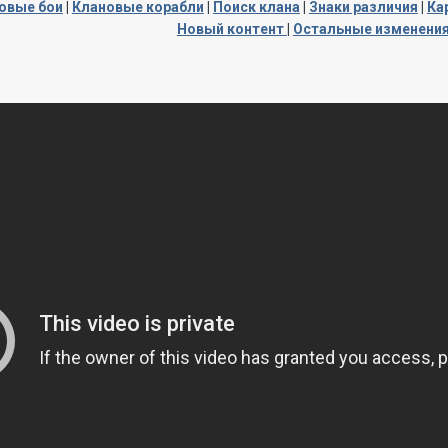
овые бои
|
Клановые корабли
|
Поиск клана
|
Знаки различия
|
Ка
Новый контент
|
Остальные изменени