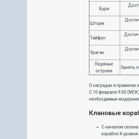
Дост
Буря
Достич
Шторм
Достич
Тайфун
Достич
Ураган
Ледяные
Занять п
острова
О наградах и правилах 
С 10 февраля 9:00 (МСК
необходимые модерниз
Клановые кора
С началом сезона
корабля X уровня