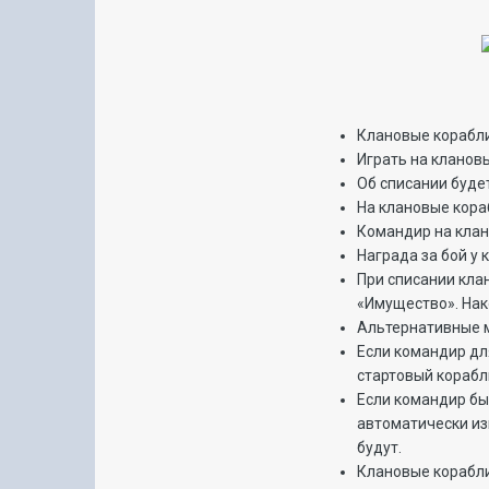
Клановые корабли 
Играть на кланов
Об списании буде
На клановые кор
Командир на клан
Награда за бой у 
При списании кла
«Имущество». Нак
Альтернативные м
Если командир дл
стартовый корабл
Если командир бы
автоматически из
будут.
Клановые корабли