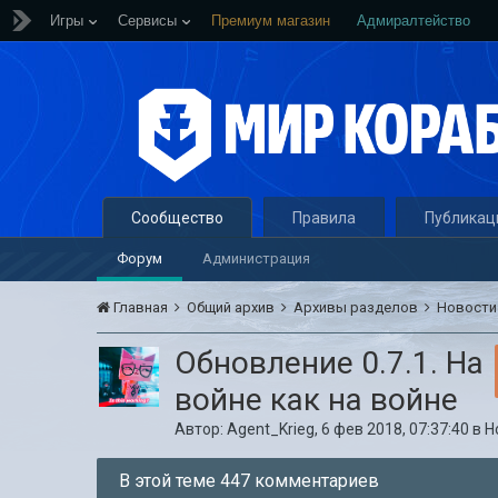
Игры
Сервисы
Премиум магазин
Адмиралтейство
Сообщество
Правила
Публикац
Форум
Администрация
Главная
Общий архив
Архивы разделов
Новост
Обновление 0.7.1. На
войне как на войне
Автор:
Agent_Krieg
,
6 фев 2018, 07:37:40
в
Н
В этой теме 447 комментариев