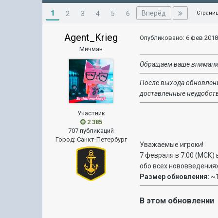
1
Вперёд
2
3
4
5
6
Страниц
Agent_Krieg
Опубликовано:
6 фев 2018
Мичман
Обращаем ваше внимание,
После выхода обновлени
доставленные неудобств
Участник
2 385
707 публикаций
Город
:
Санкт-Петербург
Уважаемые игроки!
7 февраля в 7:00 (МСК) 
обо всех нововведениях
Размер обновления:
~1
В этом обновлении