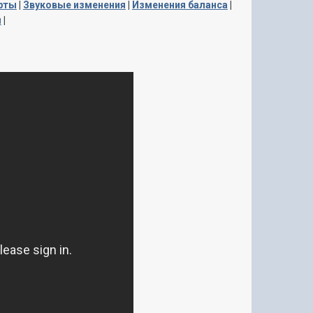
рты
|
Звуковые изменения
|
Изменения баланса
|
я
|