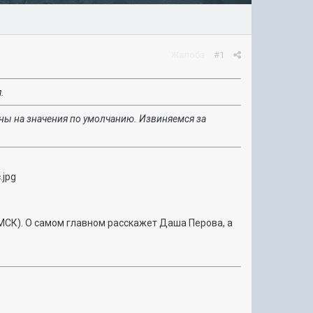
Жалоба
#1
.
ны на значения по умолчанию. Извиняемся за
 (МСК). О самом главном расскажет Даша Перова, а