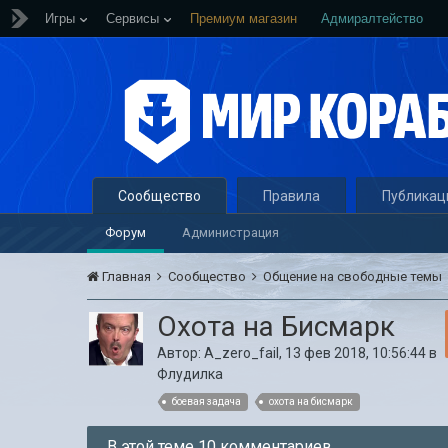
Игры
Сервисы
Премиум магазин
Адмиралтейство
Сообщество
Правила
Публикац
Форум
Администрация
Главная
Сообщество
Общение на свободные темы
Охота на Бисмарк
Автор:
A_zero_fail
,
13 фев 2018, 10:56:44
в
Флудилка
боевая задача
охота на бисмарк
В этой теме 10 комментариев