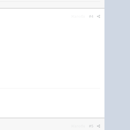
Жалоба
#4
Жалоба
#5