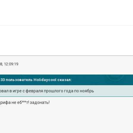
8, 12:09:19
02:33 пользователь
HoIidaycooI
сказал:
вовал в игре с февраля прошлого года по ноябрь
ифа не еб**т! задонать!