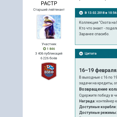
PACTP
Старший лейтенант
В 13.02.2018 в 10:
Коллекция "Охота на 
Кто что знает - поде
Заранее спасибо.
Участник
1 846
Цитата
3 406 публикаций
6 226 боёв
16–19 февраля
В выходные с 16 по 1
задачи на кредиты, о
Возвращение кол
Одержите победу в ч
Награда:
контейнер 
Доступные корабли:
Доступные режимы