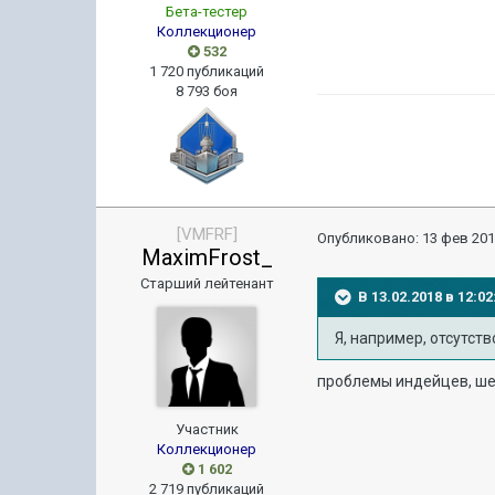
Бета-тестер
Коллекционер
532
1 720 публикаций
8 793 боя
[VMFRF]
Опубликовано:
13 фев 201
MaximFrost_
Старший лейтенант
В 13.02.2018 в 12:
Я, например, отсутст
проблемы индейцев, шер
Участник
Коллекционер
1 602
2 719 публикаций