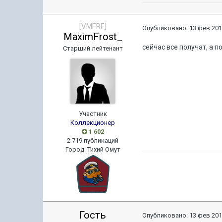
[VMFRF]
Опубликовано:
13 фев 201
MaximFrost_
сейчас все получат, а 
Старший лейтенант
Участник
Коллекционер
1 602
2 719 публикаций
Город
:
Тихий Омут
Гость
Опубликовано:
13 фев 201