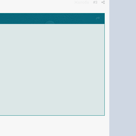
Жалоба
#3