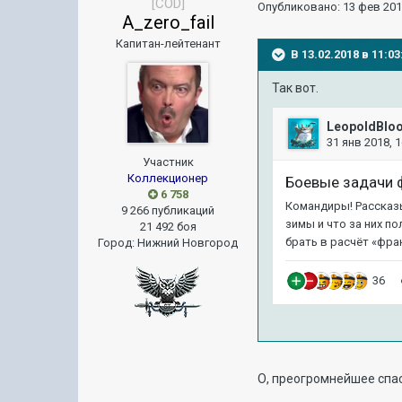
[COD]
Опубликовано:
13 фев 201
A_zero_fail
Капитан-лейтенант
В 13.02.2018 в 11:
Так вот.
Участник
Коллекционер
6 758
9 266 публикаций
21 492 боя
Город
:
Нижний Новгород
О, преогромнейшее спа