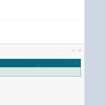
Жалоба
#7