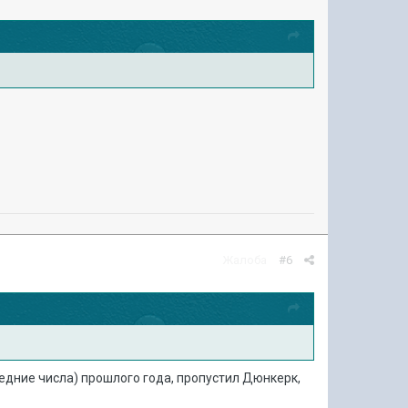
Жалоба
#6
следние числа) прошлого года, пропустил Дюнкерк,