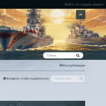
Войти
или
создать аккаунт
Все публикации
Войдите, чтобы подписаться
Подписчики
0