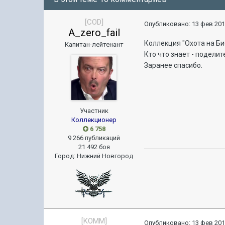
[COD]
Опубликовано:
13 фев 201
A_zero_fail
Коллекция "Охота на Би
Капитан-лейтенант
Кто что знает - подели
Заранее спасибо.
Участник
Коллекционер
6 758
9 266 публикаций
21 492 боя
Город
:
Нижний Новгород
[KOMM]
Опубликовано:
13 фев 201