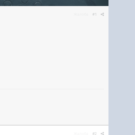
Жалоба
#1
Жалоба
#2