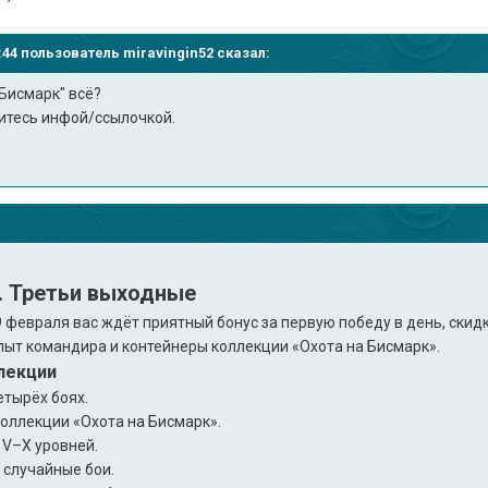
56:44 пользователь
miravingin52
сказал:
Бисмарк" всё?
литесь инфой/ссылочкой.
. Третьи выходные
9 февраля вас ждёт приятный бонус за первую победу в день, ски
пыт командира и контейнеры коллекции «Охота на Бисмарк».
лекции
етырёх боях.
коллекции «Охота на Бисмарк».
V–X уровней.
:
случайные бои.