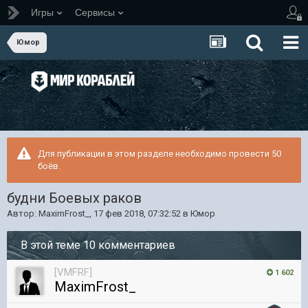
Игры
Сервисы
Юмор
Для публикации в этом разделе необходимо провести 50
боёв.
будни Боевых раков
Автор:
MaximFrost_
,
17 фев 2018, 07:32:52
в
Юмор
В этой теме 10 комментариев
[VMFRF]
1 602
MaximFrost_