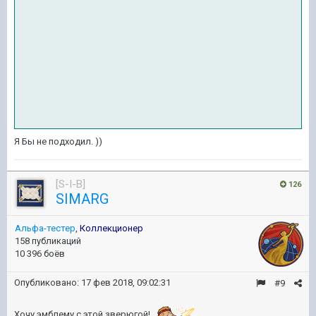
Я Бы не подходил. ))
[S-I-B]
126
SIMARG
Альфа-тестер
,
Коллекционер
158 публикаций
10 396 боёв
Опубликовано:
17 фев 2018, 09:02:31
#9
Хочу эмблему с этой зверюгой!