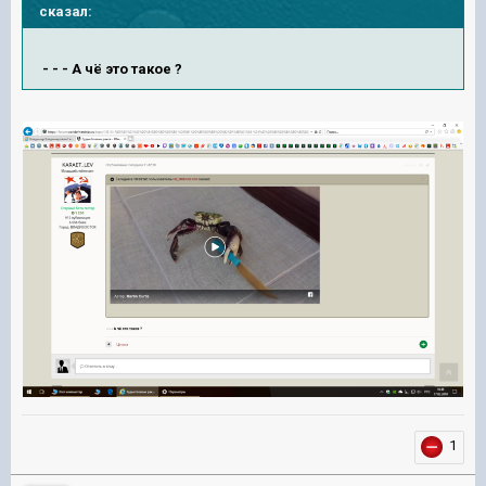
сказал:
- - - А чё это такое ?
1