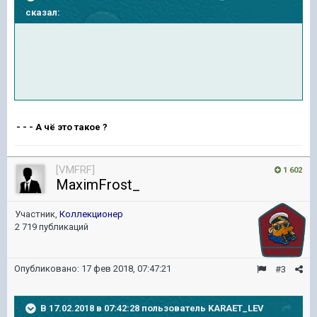
сказал:
- - - А чё это такое ?
[VMFRF]
1 602
MaximFrost_
Участник,
Коллекционер
2 719 публикаций
Опубликовано:
17 фев 2018, 07:47:21
#3
В 17.02.2018 в 07:42:28 пользователь
KARAET_LEV