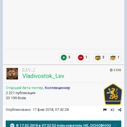
3
1
3
1
[LEV_]
2 592
Vladivostok_Lev
Старший бета-тестер
,
Коллекционер
2 221 публикация
33 199 боёв
Опубликовано:
17 фев 2018, 07:42:28
#2
В 17.02.2018 в 07:32:52 пользователь
HE_OCHOBHOU