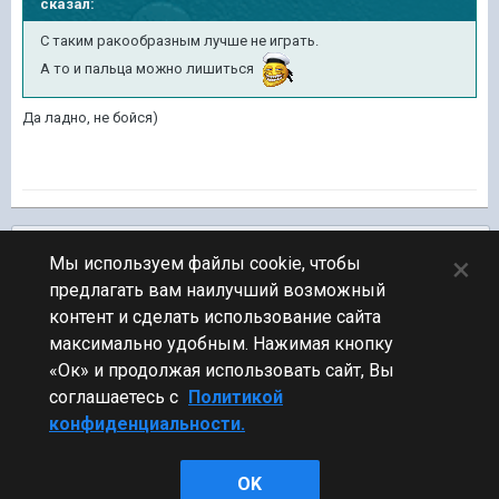
сказал:
C таким ракообразным лучше не играть.
А то и пальца можно лишиться
Да ладно, не бойся)
Подписчики
0
×
Мы используем файлы cookie, чтобы
предлагать вам наилучший возможный
ПЕРЕЙТИ К СПИСКУ ТЕМ
контент и сделать использование сайта
Юмор
максимально удобным. Нажимая кнопку
«Ок» и продолжая использовать сайт, Вы
соглашаетесь с
Политикой
конфиденциальности.
Стиль
OK
Powered by Invision Community