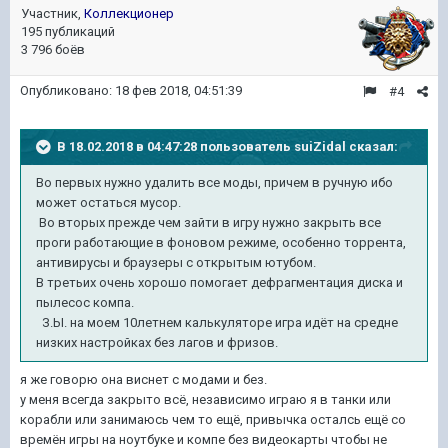
Участник,
Коллекционер
195 публикаций
3 796 боёв
Опубликовано:
18 фев 2018, 04:51:39
#4
В 18.02.2018 в 04:47:28 пользователь
suiZidal
сказал:
Во первых нужно удалить все моды, причем в ручную ибо
может остаться мусор.
Во вторых прежде чем зайти в игру нужно закрыть все
проги работающие в фоновом режиме, особенно торрента,
антивирусы и браузеры с открытым ютубом.
В третьих очень хорошо помогает дефрагментация диска и
пылесос компа.
З.Ы. на моем 10летнем калькуляторе игра идёт на средне
низких настройках без лагов и фризов.
я же говорю она виснет с модами и без.
у меня всегда закрыто всё, независимо играю я в танки или
корабли или занимаюсь чем то ещё, привычка осталсь ещё со
времён игры на ноутбуке и компе без видеокарты чтобы не