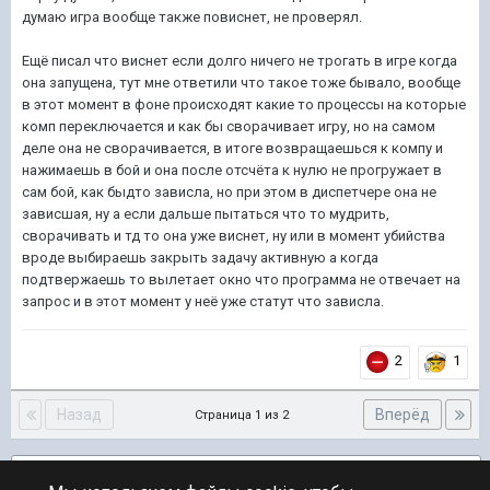
думаю игра вообще также повиснет, не проверял.
Ещё писал что виснет если долго ничего не трогать в игре когда
она запущена, тут мне ответили что такое тоже бывало, вообще
в этот момент в фоне происходят какие то процессы на которые
комп переключается и как бы сворачивает игру, но на самом
деле она не сворачивается, в итоге возвращаешься к компу и
нажимаешь в бой и она после отсчёта к нулю не прогружает в
сам бой, как быдто зависла, но при этом в диспетчере она не
зависшая, ну а если дальше пытаться что то мудрить,
сворачивать и тд то она уже виснет, ну или в момент убийства
вроде выбираешь закрыть задачу активную а когда
подтвержаешь то вылетает окно что программа не отвечает на
запрос и в этот момент у неё уже статут что зависла.
2
1
Назад
Вперёд
Страница 1 из 2
Подписчики
1