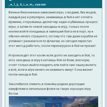
_e_l_y_S_i_u_m_
сказал:
Вечные бесконечные зависания игры, с модами, без модов,
каждый раз и регулярно, нажимаешь в бой и нет отсчёта
времени, открываешь диспетчер задач и убиваешь процесс
игры, а затем по новой заходишь в игру, только после
кнопки войти попадаешь в зависший бой а не в порт, ну и
обычно ничего страшного, потому что там даже корабли не
успевают разъехаться по флангам, но сегодня перестал
этот метод работать, после перезагрузок в бой не пускает.
И происходит этот косяк если долго не заходить в бой, то
есть заходишь в игру и катаешь бой за боем, всё норм,
стоит только выйти покурить или пойти чаю чашку выпить
и всё, если в игре ничего не нажимать минут 5 она виснет
после захода в бой.
Заколебался сливать в помойку редкие дорогущие
камуфляжи и сигнальные флаги на такую хорошую игру
ботом.