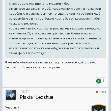
я же говорю она виснет с модами и без.
у меня всегда закрыто всё, независимо играю я в танки или
корабли или занимаюсь чем то ещё, привычка осталсь ещё
со времён игры на ноутбуке и компе без видеокарты чтобы
не жрало ресурсы.
норм у меня всё с компом, играю на ультах с фпс замершим
на отметке 78, это здесь не при чём, тем более я играл с
этими модами и позавчера и вчера а такая фигня появилась
только сегодня, это скорее не моды а разработчики
втихаря микропатчи какие нибудь втыкают с костылями и
такая фигня происходит
Я же тебе объясняю на моем калькуляторе всё идёт ровно.
Так что проблема на твоей стороне.
1
[OKTF]
1 849
Plakia_Lexshue
Участник