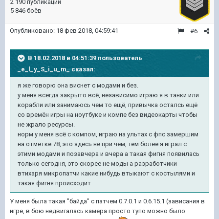
2 190 публикаций
5 846 боёв
Опубликовано:
18 фев 2018, 04:59:41
#6
В 18.02.2018 в 04:51:39 пользователь
_e_l_y_S_i_u_m_
сказал:
я же говорю она виснет с модами и без.
у меня всегда закрыто всё, независимо играю я в танки или
корабли или занимаюсь чем то ещё, привычка осталсь ещё
со времён игры на ноутбуке и компе без видеокарты чтобы
не жрало ресурсы.
норм у меня всё с компом, играю на ультах с фпс замершим
на отметке 78, это здесь не при чём, тем более я играл с
этими модами и позавчера и вчера а такая фигня появилась
только сегодня, это скорее не моды а разработчики
втихаря микропатчи какие нибудь втыкают с костылями и
такая фигня происходит
У меня была такая "байда" с патчем 0.7.0.1 и 0.6.15.1 (зависания в
игре, в бою недвигалась камера просто тупо можно было