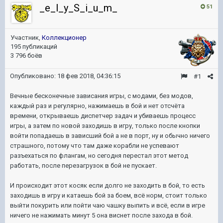
_e_l_y_S_i_u_m_
51
Участник,
Коллекционер
195 публикаций
3 796 боёв
Опубликовано:
18 фев 2018, 04:36:15
#1
Вечные бесконечные зависания игры, с модами, без модов,
каждый раз и регулярно, нажимаешь в бой и нет отсчёта
времени, открываешь диспетчер задач и убиваешь процесс
игры, а затем по новой заходишь в игру, только после кнопки
войти попадаешь в зависший бой а не в порт, ну и обычно ничего
страшного, потому что там даже корабли не успевают
разъехаться по флангам, но сегодня перестал этот метод
работать, после перезагрузок в бой не пускает.
И происходит этот косяк если долго не заходить в бой, то есть
заходишь в игру и катаешь бой за боем, всё норм, стоит только
выйти покурить или пойти чаю чашку выпить и всё, если в игре
ничего не нажимать минут 5 она виснет после захода в бой.