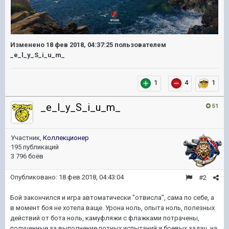
Изменено
18 фев 2018, 04:37:25
пользователем
_e_l_y_S_i_u_m_
1
4
1
_e_l_y_S_i_u_m_
51
Участник,
Коллекционер
195 публикаций
3 796 боёв
Опубликовано:
18 фев 2018, 04:43:04
#2
Бой закончился и игра автоматически "отвисла", сама по себе, а
в момент боя не хотела ваще. Урона ноль, опыта ноль, полезных
действий от бота ноль, камуфляжи с флажками потрачены,
полученные за выполнение потных испытаний и боевых задач, на