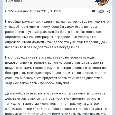
3 796 боёв
Опубликовано:
18 фев 2018, 08:02:18
#20
И вообще, комментарии диванных экспертов которые пишут что
у них всё норм мне ни к чему, если бы у всех было не норм
разработчики уже исправляли бы баги, а когда баг возникает в
определённых конфигцрациях, определённых условиях с
определёнными модами и так далее это уже будет у единиц, да и
писал я что и без модов такая же лобуда была.
И к слову ещё сказать эта игра зависает если не находит
подключение к интернету, допустим если в танках выдернуть
шнур то выскочит окно о том что потеряна связь и выкинет из
боя, при этом всё будет нормально, если в этой игре потеряется
связь то она зависнет, придётся опять-таки через диспетчер
задач её закрывать и по новой запускать.
Да и вообще интерфейс в игре ужасно лагованный, в порту все
действия одупляются полчаса, не оптимизированная она, в
танках нет такого, да и если комп тянет графику на ультрах
стабильно выше 60 кадров в бою то какого фига он так долго в
порту думает, если начать по всем вкладкам быстро нажимать