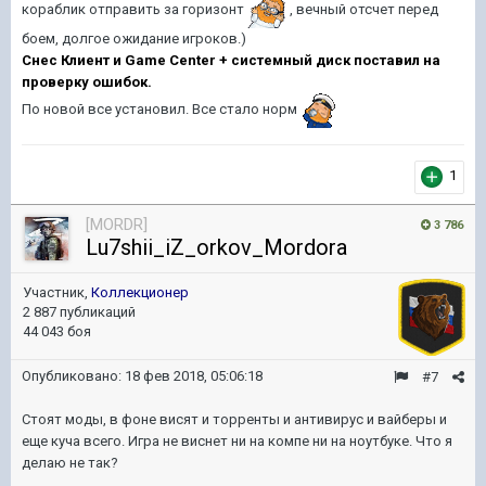
кораблик отправить за горизонт
, вечный отсчет перед
боем, долгое ожидание игроков.)
Снес Клиент и Game Center + системный диск поставил на
проверку ошибок.
По новой все установил. Все стало норм
1
[MORDR]
3 786
Lu7shii_iZ_orkov_Mordora
Участник,
Коллекционер
2 887 публикаций
44 043 боя
Опубликовано:
18 фев 2018, 05:06:18
#7
Стоят моды, в фоне висят и торренты и антивирус и вайберы и
еще куча всего. Игра не виснет ни на компе ни на ноутбуке. Что я
делаю не так?