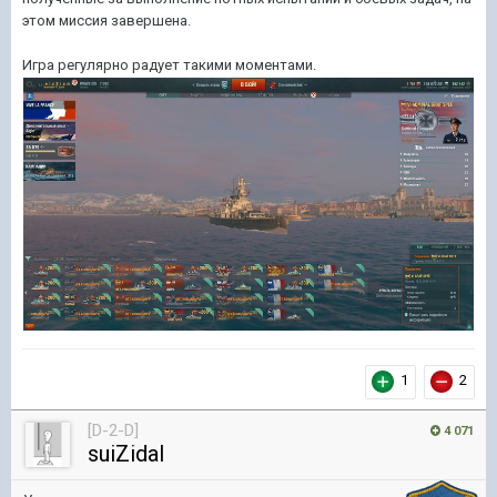
этом миссия завершена.
Игра регулярно радует такими моментами.
1
2
[D-2-D]
4 071
suiZidal