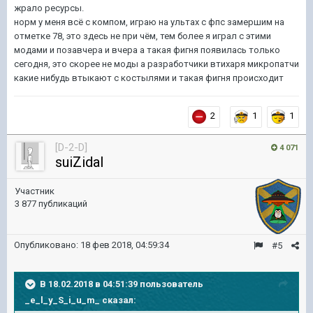
жрало ресурсы.
норм у меня всё с компом, играю на ультах с фпс замершим на
отметке 78, это здесь не при чём, тем более я играл с этими
модами и позавчера и вчера а такая фигня появилась только
сегодня, это скорее не моды а разработчики втихаря микропатчи
какие нибудь втыкают с костылями и такая фигня происходит
2
1
1
[D-2-D]
4 071
suiZidal
Участник
3 877 публикаций
Опубликовано:
18 фев 2018, 04:59:34
#5
В 18.02.2018 в 04:51:39 пользователь
_e_l_y_S_i_u_m_
сказал: