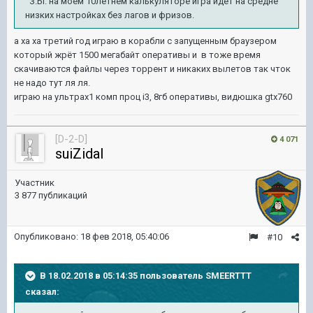
З.Ы. на моем 10летнем калькуляторе игра идёт на средне
низких настройках без лагов и фризов.
а ха ха третий год играю в корабли с запущенным браузером
который жрёт 1500 мегабайт оперативы и в тоже время
скачиваются файлы через торрент и никаких вылетов так чток
не надо тут ля ля.
играю на ультрах1 комп проц i3, 8гб оперативы, видюшка gtx760
[D-2-D]
4 071
suiZidal
Участник
3 877 публикаций
Опубликовано:
18 фев 2018, 05:40:06
#10
В 18.02.2018 в 05:14:35 пользователь
SMEERTTT
сказал: