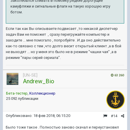
Заколебался сливать в помойку редкие дорогущие
камуфляжи и сигнальные флаги на такую хорошую игру
ботом.
Если так как Вы описываете подвисает ,то никакой диспетчер
задач Вам не поможет , сразу перегружайте компьютер и
заходите ... мне помогало , попробуйте . И да оно действительно
как-то связано с тем ,что долго весит открытый клиент ,а в бой
не выходят ... но у меня это было не в режиме "чашки чая" ,а в
режиме "пары серий сериала".
[UN-SE]
63 260
Andrew_Bio
Бета-тестер
,
Коллекционер
25 092 публикации
Опубликовано:
18 фев 2018, 06:15:20
#14
Было тоже такое . Полностью заново скачал и переустановил