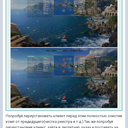
Попробуй переустановить клиент перед этим полностью очистив
комп от предидущего(чистка реестра и т.д.).Так же попробуй
переустановив клиент ,зайти в диспетчер задач и поставить на