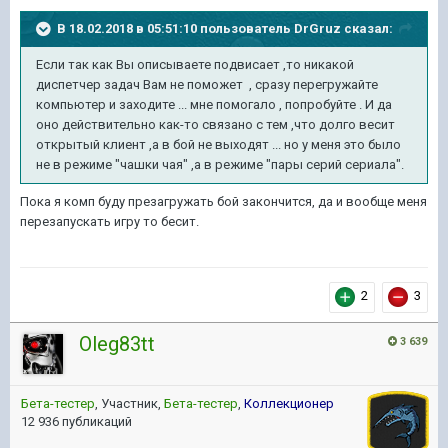
В 18.02.2018 в 05:51:10 пользователь
DrGruz
сказал:
Если так как Вы описываете подвисает ,то никакой
диспетчер задач Вам не поможет , сразу перегружайте
компьютер и заходите ... мне помогало , попробуйте . И да
оно действительно как-то связано с тем ,что долго весит
открытый клиент ,а в бой не выходят ... но у меня это было
не в режиме "чашки чая" ,а в режиме "пары серий сериала".
Пока я комп буду презагружать бой закончится, да и вообще меня
перезапускать игру то бесит.
2
3
Oleg83tt
3 639
Бета-тестер
, Участник,
Бета-тестер
,
Коллекционер
12 936 публикаций