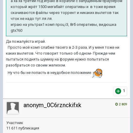
а ха ха третий год играю в корабли с запущенным браузером
который жрёт 1500 мегабайт оперативы и в тоже время
скачиваются файлы через торрент и никаких вылетов так
чток не надо тут ля ля.
играю на ультрах1 комп проц i3, 8гб оперативы, видюшка
gtx760
Да пожалуйста играй.
Просто мой комп слабже твоего в 2-3 раза. И у меня тоже ни
каких вылетов. Что говорит только об одном- Прежде чем
пытаться поднять шумиху на форуме нужно попытаться
разобраться со своим железом.
Ну что бы не попасть в неудобное положение
1
anonym_0C6rznckifxk
2 809
Участник
11 611 публикация