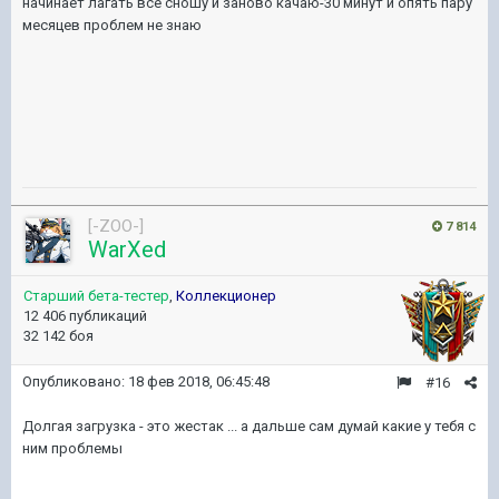
начинает лагать все сношу и заново качаю-30 минут и опять пару
месяцев проблем не знаю
[-ZOO-]
7 814
WarXed
Старший бета-тестер
,
Коллекционер
12 406 публикаций
32 142 боя
Опубликовано:
18 фев 2018, 06:45:48
#16
Долгая загрузка - это жестак ... а дальше сам думай какие у тебя с
ним проблемы