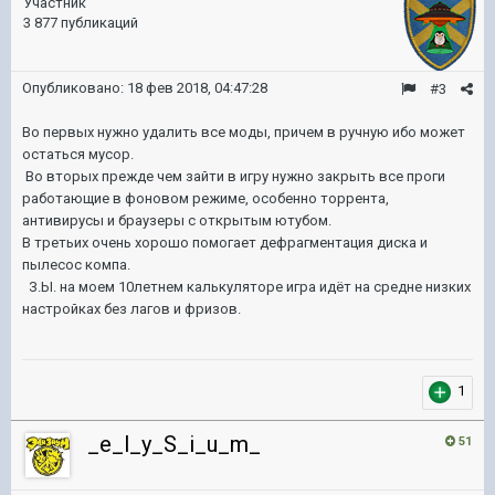
Участник
3 877 публикаций
Опубликовано:
18 фев 2018, 04:47:28
#3
Во первых нужно удалить все моды, причем в ручную ибо может
остаться мусор.
Во вторых прежде чем зайти в игру нужно закрыть все проги
работающие в фоновом режиме, особенно торрента,
антивирусы и браузеры с открытым ютубом.
В третьих очень хорошо помогает дефрагментация диска и
пылесос компа.
З.Ы. на моем 10летнем калькуляторе игра идёт на средне низких
настройках без лагов и фризов.
1
_e_l_y_S_i_u_m_
51