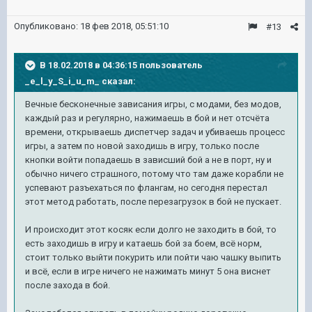
Опубликовано:
18 фев 2018, 05:51:10
#13
В 18.02.2018 в 04:36:15 пользователь
_e_l_y_S_i_u_m_
сказал:
Вечные бесконечные зависания игры, с модами, без модов,
каждый раз и регулярно, нажимаешь в бой и нет отсчёта
времени, открываешь диспетчер задач и убиваешь процесс
игры, а затем по новой заходишь в игру, только после
кнопки войти попадаешь в зависший бой а не в порт, ну и
обычно ничего страшного, потому что там даже корабли не
успевают разъехаться по флангам, но сегодня перестал
этот метод работать, после перезагрузок в бой не пускает.
И происходит этот косяк если долго не заходить в бой, то
есть заходишь в игру и катаешь бой за боем, всё норм,
стоит только выйти покурить или пойти чаю чашку выпить
и всё, если в игре ничего не нажимать минут 5 она виснет
после захода в бой.