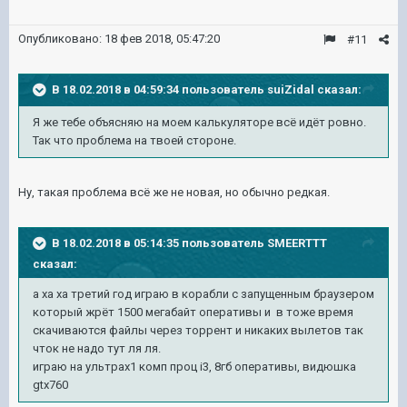
Опубликовано:
18 фев 2018, 05:47:20
#11
В 18.02.2018 в 04:59:34 пользователь
suiZidal
сказал:
Я же тебе объясняю на моем калькуляторе всё идёт ровно.
Так что проблема на твоей стороне.
Ну, такая проблема всё же не новая, но обычно редкая.
В 18.02.2018 в 05:14:35 пользователь
SMEERTTT
сказал:
а ха ха третий год играю в корабли с запущенным браузером
который жрёт 1500 мегабайт оперативы и в тоже время
скачиваются файлы через торрент и никаких вылетов так
чток не надо тут ля ля.
играю на ультрах1 комп проц i3, 8гб оперативы, видюшка
gtx760