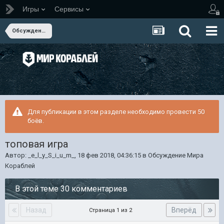
Игры
Сервисы
Обсуждение Мира Кораблей
Для публикации в этом разделе необходимо провести 50
боёв.
топовая игра
Автор:
_e_l_y_S_i_u_m_
,
18 фев 2018, 04:36:15
в
Обсуждение Мира
Кораблей
В этой теме 30 комментариев
Назад
Вперёд
Страница 1 из 2