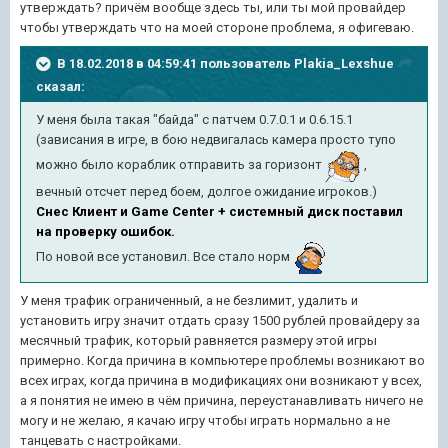
утверждать? причём вообще здесь ты, или ты мой провайдер
чтобы утверждать что на моей стороне проблема, я офигеваю.
В 18.02.2018 в 04:59:41 пользователь
Plakia_Lexshue
сказал:
У меня была такая "байда" с патчем 0.7.0.1 и 0.6.15.1
(зависания в игре, в бою недвигалась камера просто тупо
можно было кораблик отправить за горизонт
,
вечный отсчет перед боем, долгое ожидание игроков.)
Снес Клиент и Game Center + системный диск поставил
на проверку ошибок.
По новой все установил. Все стало норм
У меня трафик ограниченный, а не безлимит, удалить и
установить игру значит отдать сразу 1500 рублей провайдеру за
месячный трафик, который равняется размеру этой игры
примерно. Когда причина в компьютере проблемы возникают во
всех играх, когда причина в модификациях они возникают у всех,
а я понятия не имею в чём причина, переустанавливать ничего не
могу и не желаю, я качаю игру чтобы играть нормально а не
танцевать с настройками.