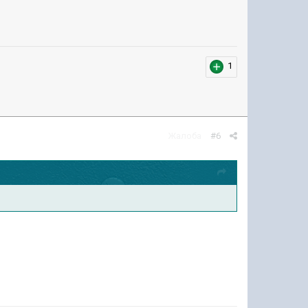
1
Жалоба
#6