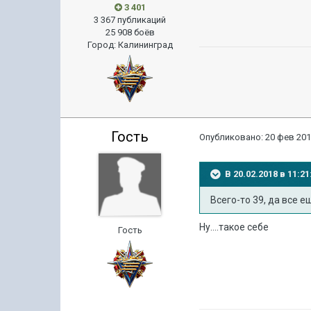
3 401
3 367 публикаций
25 908 боёв
Город
:
Калининград
Гость
Опубликовано:
20 фев 201
В 20.02.2018 в 11:
Всего-то 39, да все е
Ну....такое себе
Гость