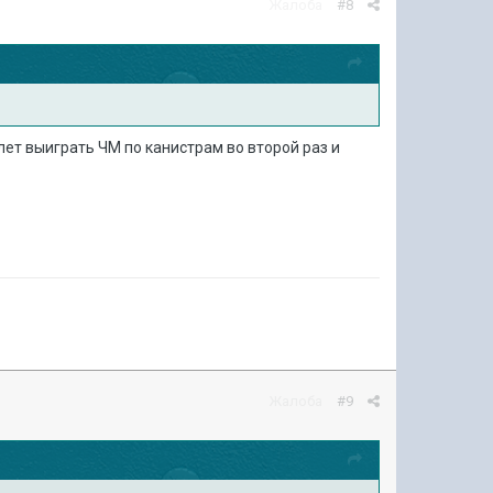
Жалоба
#8
 лет выиграть ЧМ по канистрам во второй раз и
Жалоба
#9