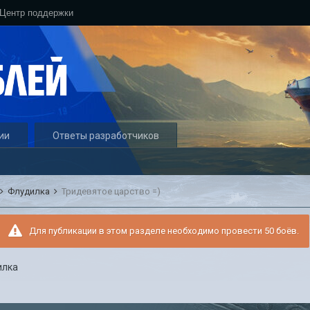
Центр поддержки
ии
Ответы разработчиков
Флудилка
Тридевятое царство =)
Для публикации в этом разделе необходимо провести 50 боёв.
илка