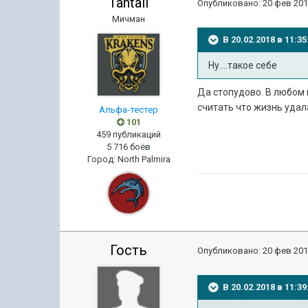
Tantall
Опубликовано:
20 фев 201
Мичман
В 20.02.2018 в 11:
Ну....такое себе
Да стопудово. В любом в
считать что жизнь удала
Альфа-тестер
101
459 публикаций
5 716 боёв
Город
:
North Palmira
Гость
Опубликовано:
20 фев 201
В 20.02.2018 в 11: