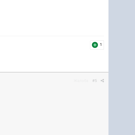
1
Жалоба
#5