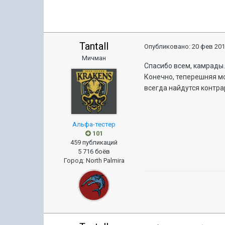
Tantall
Опубликовано:
20 фев 201
Мичман
Спасибо всем, камрады
Конечно, теперешняя мо
всегда найдутся контра
Альфа-тестер
101
459 публикаций
5 716 боёв
Город
:
North Palmira