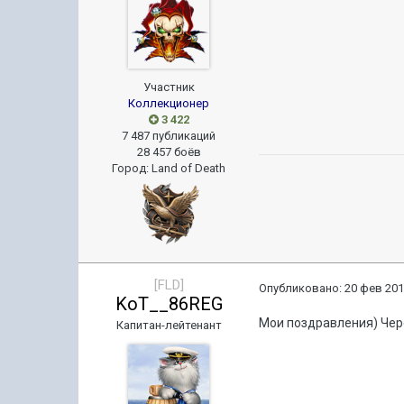
Участник
Коллекционер
3 422
7 487 публикаций
28 457 боёв
Город
:
Land of Death
[FLD]
Опубликовано:
20 фев 201
KoT__86REG
Мои поздравления) Чере
Капитан-лейтенант