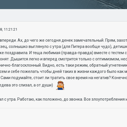
8, 11:21:21
е впереди. Ах, до чего же сегодня денек замечательный. Прям, за
зец, солнышко выглянуло с утра (для Питера вообще чудо), дети
е поздравила. И теща любимая (правда-правда) вместе с тестем с
онят. Дышится легко и вперед смотрится только с оптимизмом, не
ично-благосклонный. Видно, есть таки режим, обратный угнетению, 
всем и себе пожелать чтобы дней таких в жизни каждого было как 
Сами подумайте, стоит ли тратить свое время на негатив? Конечно,
едева это слизал, а от души)
мал с утра. Работаю, как положено, до звонка. Все злоупотреблен