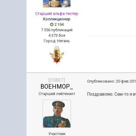
Старший альфа-тестер
Коллекционер
2 104
7 556 публикаций
4 373 боя
Город
:
Нягань
[COBET]
Опубликовано:
20 фев 201
BOEHMOP_
Старший лейтенант
Поздравляю. Сам-то я 
Участник