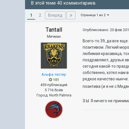
В этой теме 40 комментариев
1
Вперёд
2
Страница 1 из 2
Tantall
Опубликовано:
20 фев 201
Мичман
Всего-то 39, да все ещ
позитивом. Легкий моро
любимая красавица, тож
поздравляют, друзья зв
сегодня какой-то праздн
собственно, хотел нам 
Альфа-тестер
редкое качество нынче. 
101
459 публикаций
позитива (и я не с Медв
5 716 боёв
Город
:
North Palmira
З.Ы. Я ничего не прини