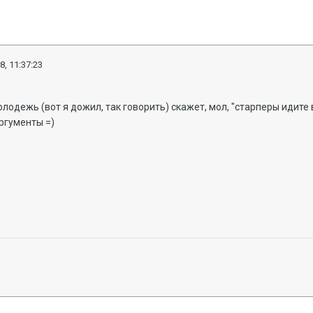
8, 11:37:23
.
лодежь (вот я дожил, так говорить) скажет, мол, "старперы идите 
ргументы =)