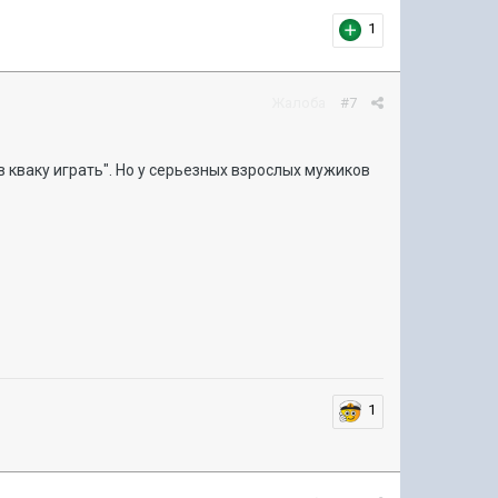
1
Жалоба
#7
в кваку играть". Но у серьезных взрослых мужиков
1