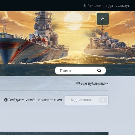
Войти
или
создать аккаунт
Все публикации
Войдите, чтобы подписаться
Подписчики
0