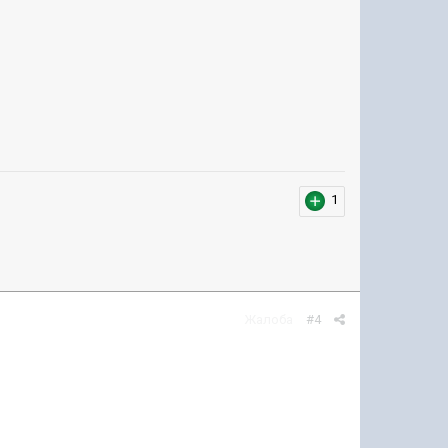
1
Жалоба
#4