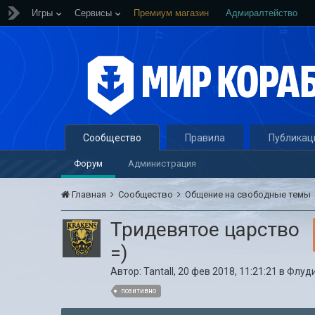
Игры
Сервисы
Премиум магазин
Адмиралтейство
Сообщество
Правила
Публикац
Форум
Администрация
Главная
Сообщество
Общение на свободные темы
Тридевятое царство
=)
Автор:
Tantall
,
20 фев 2018, 11:21:21
в
Флуд
позитивно