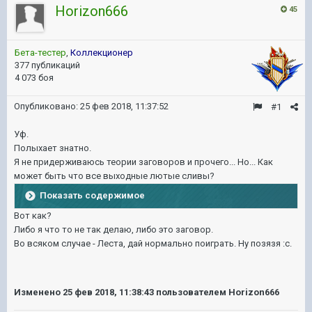
Horizon666
45
Бета-тестер
,
Коллекционер
377 публикаций
4 073 боя
Опубликовано:
25 фев 2018, 11:37:52
#1
Уф.
Полыхает знатно.
Я не придерживаюсь теории заговоров и прочего... Но... Как
может быть что все выходные лютые сливы?
Показать содержимое
Вот как?
Либо я что то не так делаю, либо это заговор.
Во всяком случае - Леста, дай нормально поиграть. Ну позязя :с.
Изменено
25 фев 2018, 11:38:43
пользователем Horizon666