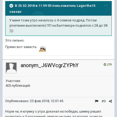
В 25.02.2018 в 11:59:05 пользователь
Lagertha15
сказал:
У меня тоже утро началось с 4 сливов подряд. Потом
угнетение выключили) ПП на Балтиморе поднялся с 28 до 38
)))
Это сильно.
Прямо вот зависть.
anonym_J6WVcgrZYPhY
279
Участник
405 публикаций
Опубликовано:
25 фев 2018, 12:01:45
#9
Норм че, я югумку с утра докачал на победах, шимку решил
потестить и 5 поражений, звезду не снял, подгорел, ушел по