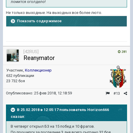
ломится оголдело!
Не только выходные. На выходных все более люто.
Показать содержимое
[42RUS]
281
Reanymator
Участник,
Коллекционер
632 публикации
23 732 боя
Опубликовано:
25 фев 2018, 12:18:59
#13
В 25.02.2018 в 12:05:17 пользователь
Horizon666
сказал:
В четверг открыл БЗ на 15 побед и 10 фрагов.
По прошипсу за последние 3 дня всего сыграно 32 боя.