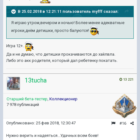
В 25.02.2018 в 12:21:11 пользователь
myfff
сказал:
Я играю утром,вечером и ночью! Более менее адекватные
игроки,днём детишки, просто балуются!
Игра 12+.
Да и не думаю, что детишки прокачиваются до хайлвла.
Либо это акк родителя, который дал ребетенку покатать.
13tucha
13 221
Старший бета-тестер
,
Коллекционер
7 978 публикаций
Опубликовано:
25 фев 2018, 12:30:47
#16
Нужно верить и надеяться...Удачных всем боев!