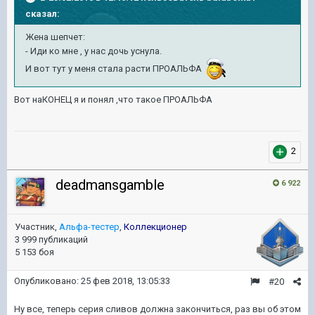
сказал:
Жена шепчет:
- Иди ко мне , у нас дочь уснула.
И вот тут у меня стала расти ПРОАЛЬФА
Вот наКОНЕЦ я и понял ,что такое ПРОАЛЬФА
2
deadmansgamble
6 922
Участник,
Альфа-тестер
,
Коллекционер
3 999 публикаций
5 153 боя
Опубликовано:
25 фев 2018, 13:05:33
#20
Ну все, теперь серия сливов должна закончиться, раз вы об этом