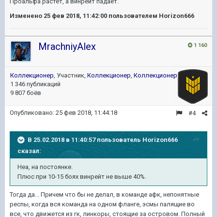
Проальфа растет, а винрейт падает.
Изменено
25 фев 2018, 11:42:00
пользователем Horizon666
MrachniyAlex
1 160
Коллекционер
, Участник,
Коллекционер
,
Коллекционер
1 346 публикаций
9 807 боёв
Опубликовано:
25 фев 2018, 11:44:18
#4
В 25.02.2018 в 11:40:57 пользователь
Horizon666
сказал:
Неа, на постоянке.
Плюс при 10-15 боях винрейт не выше 40%.
Тогда да... Причем что бы не делал, в команде афк, непонятные
респы, когда вся команда на одном фланге, эсмы палящие во
все, что движется из гк, линкоры, стоящие за островом. Полный