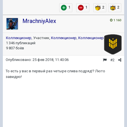
1
1
2
2
MrachniyAlex
1 160
Коллекционер
, Участник,
Коллекционер
,
Коллекционер
1 346 публикаций
9 807 боёв
Опубликовано:
25 фев 2018, 11:40:06
#2
То есть у вас в первый раз четыре слива подряд!? Люто
завидую!