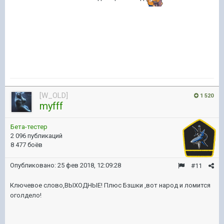
[W_OLD]
1 520
myfff
Бета-тестер
2 096 публикаций
8 477 боёв
Опубликовано:
25 фев 2018, 12:09:28
#11
Ключевое слово,ВЫХОДНЫЕ! Плюс Бзшки ,вот народ и ломится
оголдело!