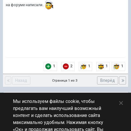
на форуме написали.
1
2
1
1
1
Назад
Вперёд
Страница 1 из 3
Подписчики
0
×
Мы используем файлы cookie, чтобы
предлагать вам наилучший возможный
ПЕРЕЙТИ К СПИСКУ ТЕМ
контент и сделать использование сайта
Обсуждение Мира Кораблей
максимально удобным. Нажимая кнопку
«Ок» и продолжая использовать сайт, Вы