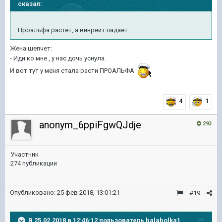
сказал:
Проальфа растет, а винрейт падает.
Жена шепчет:
- Иди ко мне , у нас дочь уснула.
И вот тут у меня стала расти ПРОАЛЬФА
4
1
anonym_6ppiFgwQJdje
293
Участник
274 публикации
Опубликовано:
25 фев 2018, 13:01:21
#19
В 25.02.2018 в 12:46:12 пользователь
balabolka1