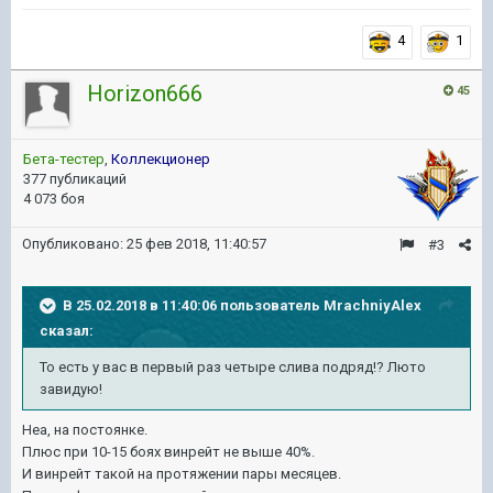
4
1
Horizon666
45
Бета-тестер
,
Коллекционер
377 публикаций
4 073 боя
Опубликовано:
25 фев 2018, 11:40:57
#3
В 25.02.2018 в 11:40:06 пользователь
MrachniyAlex
сказал:
То есть у вас в первый раз четыре слива подряд!? Люто
завидую!
Неа, на постоянке.
Плюс при 10-15 боях винрейт не выше 40%.
И винрейт такой на протяжении пары месяцев.