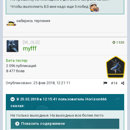
Чтобы выполнить БЗ мне надо еще 5 побед.
набирись терпения
[W_OLD]
1 520
myfff
Бета-тестер
2 096 публикаций
8 477 боёв
Опубликовано:
25 фев 2018, 12:21:11
#14
В 25.02.2018 в 12:15:41 пользователь
Horizon666
сказал:
Не только выходные. На выходных все более люто.
Показать содержимое