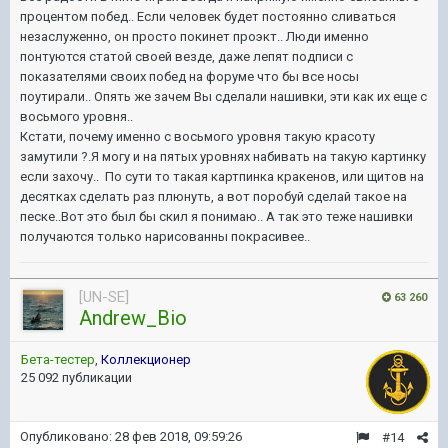
процентом побед.. Если человек будет постоянно сливаться
незаслуженно, он просто покинет проэкт.. Люди именно
понтуются статой своей везде, даже лепят подписи с
показателями своих побед на форуме что бы все носы
поутирали.. Опять же зачем Вы сделали нашивки, эти как их еще с
восьмого уровня..
Кстати, почему именно с восьмого уровня такую красоту
замутили ?.Я могу и на пятых уровнях набивать на такую картинку
если захочу.. По сути то такая картпинка кракенов, или щитов на
десятках сделать раз плюнуть, а вот поробуй сделай такое на
песке..Вот это был бы скил я понимаю.. А так это теже нашивки
получаются только нарисованны покрасивее..
[UN-SE]
63 260
Andrew_Bio
Бета-тестер
,
Коллекционер
25 092 публикации
Опубликовано:
28 фев 2018, 09:59:26
#14