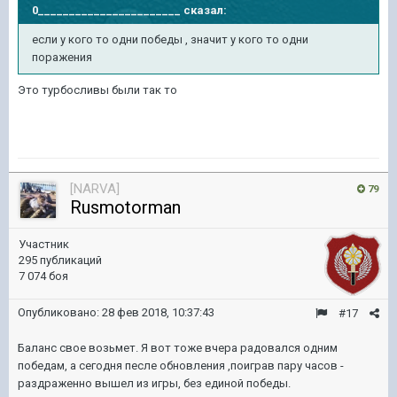
0_______________________
сказал:
если у кого то одни победы , значит у кого то одни
поражения
Это турбосливы были так то
[NARVA]
79
Rusmotorman
Участник
295 публикаций
7 074 боя
Опубликовано:
28 фев 2018, 10:37:43
#17
Баланс свое возьмет. Я вот тоже вчера радовался одним
победам, а сегодня песле обновления ,поиграв пару часов -
раздраженно вышел из игры, без единой победы.