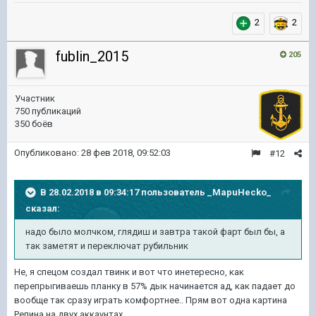
2
2
fublin_2015
205
Участник
750 публикаций
350 боёв
Опубликовано:
28 фев 2018, 09:52:03
#12
В 28.02.2018 в 09:34:17 пользователь
_MapuHecko_
сказал:
надо было молчком, глядиш и завтра такой фарт был бы, а
так заметят и переключат рубильник
Не, я спецом создал твинк и вот что инетересно, как
перепрыгиваешь планку в 57% дык начинается ад, как падает до
вообще так сразу играть комфортнее.. Прям вот одна картина
Репина на двух аккаунтах..