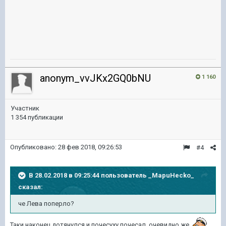
anonym_vvJKx2GQ0bNU
1 160
Участник
1 354 публикации
Опубликовано:
28 фев 2018, 09:26:53
#4
В 28.02.2018 в 09:25:44 пользователь
_MapuHecko_
сказал:
че Лева поперло?
Таки наконец дотянулся и почесуху почесал, очевидно же