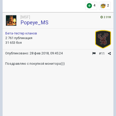
4
2
[MSF]
2 318
Popeye_MS
Бета-тестер кланов
2 761 публикация
31 653 боя
Опубликовано:
28 фев 2018, 09:45:24
#11
Поздравляю с покупкой монитора)))