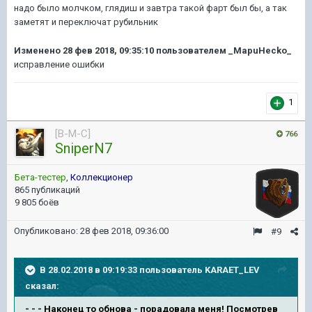
надо было молчком, глядиш и завтра такой фарт был бы, а так
заметят и переключат рубильник
Изменено
28 фев 2018, 09:35:10
пользователем _MapuHecko_
исправление ошибки
1
[B-M-C]
766
SniperN7
Бета-тестер
,
Коллекционер
865 публикаций
9 805 боёв
Опубликовано:
28 фев 2018, 09:36:00
#9
В 28.02.2018 в 09:19:33 пользователь
KARAET_LEV
сказал:
- - - Наконец то обнова - порадовала меня! Посмотрев