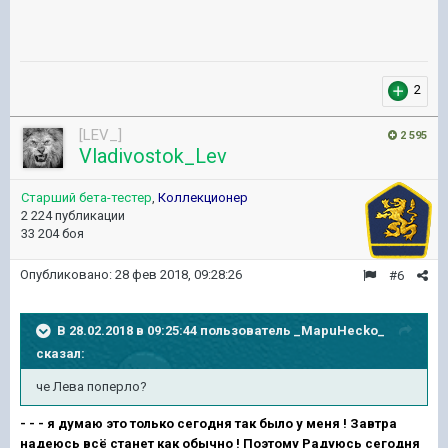
2
[LEV_]
2 595
Vladivostok_Lev
Старший бета-тестер
,
Коллекционер
2 224 публикации
33 204 боя
Опубликовано:
28 фев 2018, 09:28:26
#6
В 28.02.2018 в 09:25:44 пользователь
_MapuHecko_
сказал:
че Лева поперло?
- - - я думаю это только сегодня так было у меня ! Завтра
надеюсь всё станет как обычно ! Поэтому Радуюсь сегодня