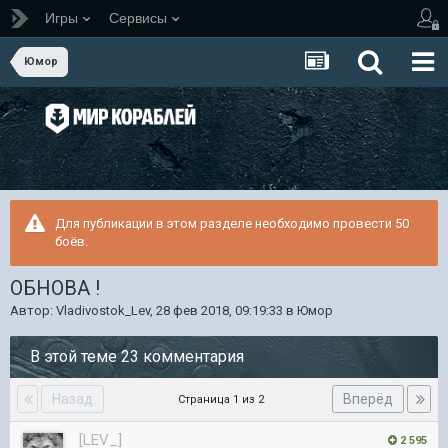
Игры
Сервисы
Юмор
Для публикации в этом разделе необходимо провести 50
боёв.
ОБНОВА !
Автор:
Vladivostok_Lev
,
28 фев 2018, 09:19:33
в
Юмор
В этой теме 23 комментария
Назад
Вперёд
Страница 1 из 2
[LEV_]
2 595