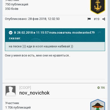
750 публикаций
350 боёв
Опубликовано:
28 фев 2018, 12:02:50
#19
В 28.02.2018 в 11:15:57 пользователь
mostwanted79
сказал:
на песке ))) иди в кооп нашивки набивай ))
Они у меня все есть, мне они не нравяться..
[COOP]
735
nov_novichok
Участник
1 706 публикаций