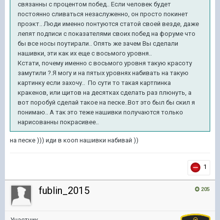
связанны с процентом побед.. Если человек будет
постоянно сливаться незаслуженно, он просто покинет
проэкт.. Люди именно понтуются статой своей везде, даже
лепят подписи с показателями своих побед на форуме что
бы все носы поутирали.. Опять же зачем Вы сделали
нашивки, эти как их еще с восьмого уровня..
Кстати, почему именно с восьмого уровня такую красоту
замутили ?.Я могу и на пятых уровнях набивать на такую
картинку если захочу.. По сути то такая картпинка
кракенов, или щитов на десятках сделать раз плюнуть, а
вот поробуй сделай такое на песке..Вот это был бы скил я
понимаю.. А так это теже нашивки получаются только
нарисованны покрасивее..
на песке ))) иди в кооп нашивки набивай ))
1
fublin_2015
205
Участник